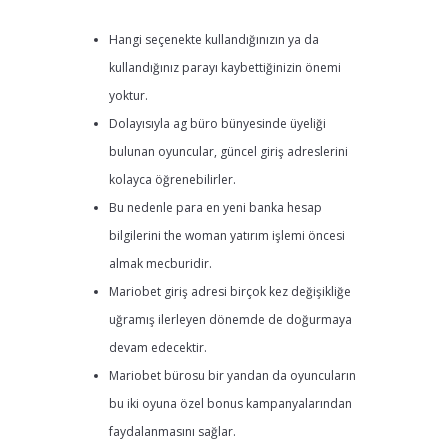
Hangi seçenekte kullandığınızın ya da
kullandığınız parayı kaybettiğinizin önemi
yoktur.
Dolayısıyla ag büro bünyesinde üyeliği
bulunan oyuncular, güncel giriş adreslerini
kolayca öğrenebilirler.
Bu nedenle para en yeni banka hesap
bilgilerini the woman yatırım işlemi öncesi
almak mecburidir.
Mariobet giriş adresi birçok kez değişikliğe
uğramış ilerleyen dönemde de doğurmaya
devam edecektir.
Mariobet bürosu bir yandan da oyuncuların
bu iki oyuna özel bonus kampanyalarından
faydalanmasını sağlar.