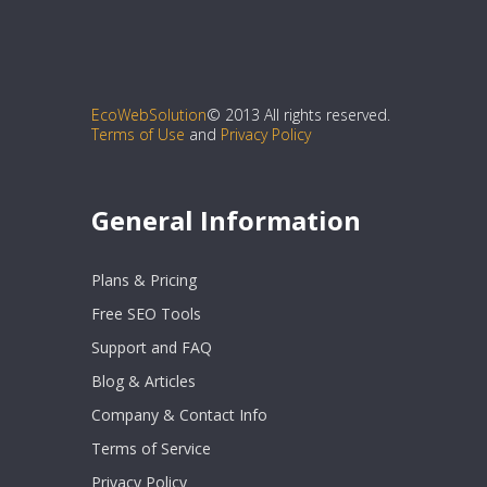
EcoWebSolution
© 2013 All rights reserved.
Terms of Use
and
Privacy Policy
General Information
Plans & Pricing
Free SEO Tools
Support and FAQ
Blog & Articles
Company & Contact Info
Terms of Service
Privacy Policy