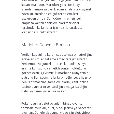
sonrasında pek çok alanda geçerli olan bonuslar
kazanılmaktadır. Mariobet giriş sitesi kayıt
işlemleri empieza üyelik adımları ile siteyi ziyaret
eden kullanıcıların en çok tercih ettikleri
sitelerden biridir. Son dönemin en güncel
empieza kaliteli bahis oyunları mariobet
tarafından kullanıcılar için hazırlanarak site
içerisinde sunulmaktadır.
Mariobet Deneme Bonusu
Verilen kapatılma kararı sadece kısa bir süreliğine
siteye erişimi engelleme amacını taşımaktadır.
Yeni empieza güncel adresin, kapatılan siteye
erişme konusunda en etkili yöntem olduğunu
göreceksiniz. Çevrimiçi kumarhane Dünya’sının
patronu Bahiscom ile farklı bir eğlenceye hazır ol.
Yeni slot machine game oyunlarını, canlı online
casino oyunlarını ve istediğiniz maça istediğini
bahsi oynama şansını yakalayın.
Poker oyunları, slot oyunları, bingo oyunu,
tombala oyunları, rulet, black jack veya baccarat
oyunları. Çarkıfelek oyunu, video clip slot, video