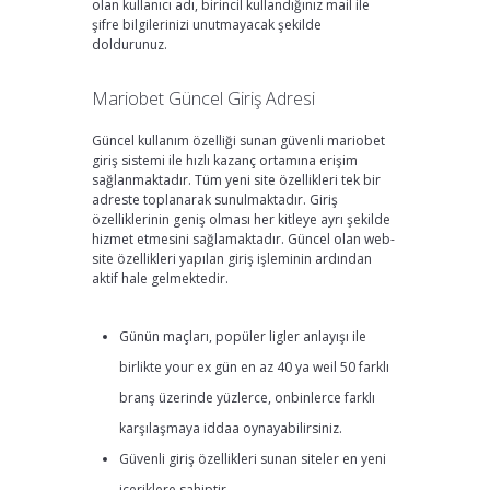
olan kullanıcı adı, birincil kullandığınız mail ile
şifre bilgilerinizi unutmayacak şekilde
doldurunuz.
Mariobet Güncel Giriş Adresi
Güncel kullanım özelliği sunan güvenli mariobet
giriş sistemi ile hızlı kazanç ortamına erişim
sağlanmaktadır. Tüm yeni site özellikleri tek bir
adreste toplanarak sunulmaktadır. Giriş
özelliklerinin geniş olması her kitleye ayrı şekilde
hizmet etmesini sağlamaktadır. Güncel olan web-
site özellikleri yapılan giriş işleminin ardından
aktif hale gelmektedir.
Günün maçları, popüler ligler anlayışı ile
birlikte your ex gün en az 40 ya weil 50 farklı
branş üzerinde yüzlerce, onbinlerce farklı
karşılaşmaya iddaa oynayabilirsiniz.
Güvenli giriş özellikleri sunan siteler en yeni
içeriklere sahiptir.