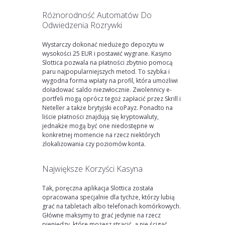
Różnorodność Automatów Do
Odwiedzenia Rozrywki
Wystarczy dokonać niedużego depozytu w
wysokości 25 EUR i postawić wygrane. Kasyno
Slottica pozwala na płatności zbytnio pomocą
paru najpopularniejszych metod. To szybka i
wygodna forma wpłaty na profil, która umożliwi
doładować saldo niezwłocznie. Zwolennicy e-
portfeli mogą oprócz tegoż zapłacić przez Skrill i
Neteller a także brytyjski ecoPayz. Ponadto na
liście płatności znajdują się kryptowaluty,
jednakże mogą być one niedostępne w
konkretnej momencie na rzecz niektórych
zlokalizowania czy poziomów konta.
Największe Korzyści Kasyna
Tak, poręczna aplikacja Slottica została
opracowana specjalnie dla tychże, którzy lubią
grać na tabletach albo telefonach komórkowych.
Główne maksymy to grać jedynie na rzecz
pieniędzy, które możesz stracić, a nie ścigać