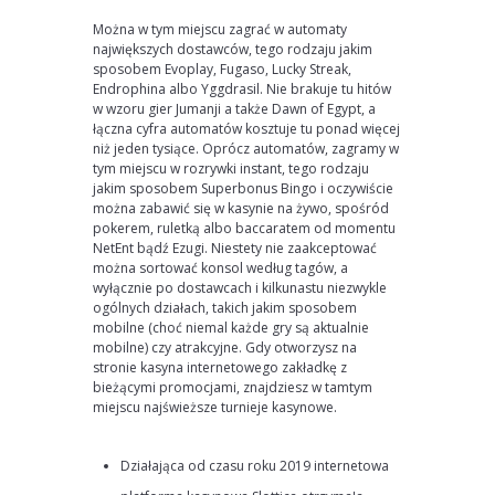
Można w tym miejscu zagrać w automaty
największych dostawców, tego rodzaju jakim
sposobem Evoplay, Fugaso, Lucky Streak,
Endrophina albo Yggdrasil. Nie brakuje tu hitów
w wzoru gier Jumanji a także Dawn of Egypt, a
łączna cyfra automatów kosztuje tu ponad więcej
niż jeden tysiące. Oprócz automatów, zagramy w
tym miejscu w rozrywki instant, tego rodzaju
jakim sposobem Superbonus Bingo i oczywiście
można zabawić się w kasynie na żywo, spośród
pokerem, ruletką albo baccaratem od momentu
NetEnt bądź Ezugi. Niestety nie zaakceptować
można sortować konsol według tagów, a
wyłącznie po dostawcach i kilkunastu niezwykle
ogólnych działach, takich jakim sposobem
mobilne (choć niemal każde gry są aktualnie
mobilne) czy atrakcyjne. Gdy otworzysz na
stronie kasyna internetowego zakładkę z
bieżącymi promocjami, znajdziesz w tamtym
miejscu najświeższe turnieje kasynowe.
Działająca od czasu roku 2019 internetowa