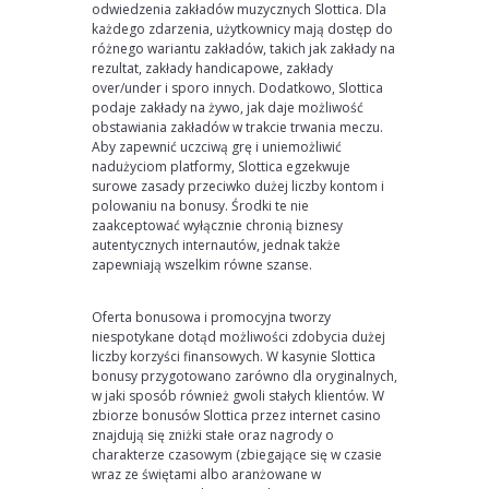
odwiedzenia zakładów muzycznych Slottica. Dla
każdego zdarzenia, użytkownicy mają dostęp do
różnego wariantu zakładów, takich jak zakłady na
rezultat, zakłady handicapowe, zakłady
over/under i sporo innych. Dodatkowo, Slottica
podaje zakłady na żywo, jak daje możliwość
obstawiania zakładów w trakcie trwania meczu.
Aby zapewnić uczciwą grę i uniemożliwić
nadużyciom platformy, Slottica egzekwuje
surowe zasady przeciwko dużej liczby kontom i
polowaniu na bonusy. Środki te nie
zaakceptować wyłącznie chronią biznesy
autentycznych internautów, jednak także
zapewniają wszelkim równe szanse.
Oferta bonusowa i promocyjna tworzy
niespotykane dotąd możliwości zdobycia dużej
liczby korzyści finansowych. W kasynie Slottica
bonusy przygotowano zarówno dla oryginalnych,
w jaki sposób również gwoli stałych klientów. W
zbiorze bonusów Slottica przez internet casino
znajdują się zniżki stałe oraz nagrody o
charakterze czasowym (zbiegające się w czasie
wraz ze świętami albo aranżowane w