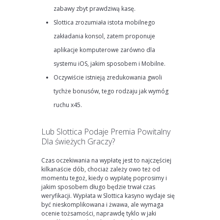
zabawy zbyt prawdziwą kasę.
Slottica zrozumiała istota mobilnego
zakładania konsol, zatem proponuje
aplikacje komputerowe zarówno dla
systemu iOS, jakim sposobem i Mobilne.
Oczywiście istnieją zredukowania gwoli
tychże bonusów, tego rodzaju jak wymóg
ruchu x45.
Lub Slottica Podaje Premia Powitalny
Dla świeżych Graczy?
Czas oczekiwania na wypłatę jest to najczęściej
kilkanaście dób, chociaż zależy owo też od
momentu tegoż, kiedy o wypłatę poprosimy i
jakim sposobem długo będzie trwał czas
weryfikacji. Wypłata w Slottica kasyno wydaje się
być nieskomplikowana i żwawa, ale wymaga
ocenie tożsamości, naprawdę tyklo w jaki