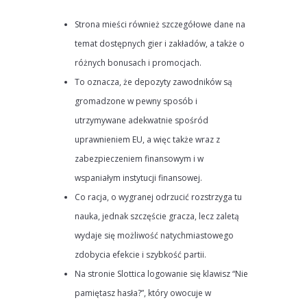
Strona mieści również szczegółowe dane na
temat dostępnych gier i zakładów, a także o
różnych bonusach i promocjach.
To oznacza, że depozyty zawodników są
gromadzone w pewny sposób i
utrzymywane adekwatnie spośród
uprawnieniem EU, a więc także wraz z
zabezpieczeniem finansowym i w
wspaniałym instytucji finansowej.
Co racja, o wygranej odrzucić rozstrzyga tu
nauka, jednak szczęście gracza, lecz zaletą
wydaje się możliwość natychmiastowego
zdobycia efekcie i szybkość partii.
Na stronie Slottica logowanie się klawisz “Nie
pamiętasz hasła?”, który owocuje w