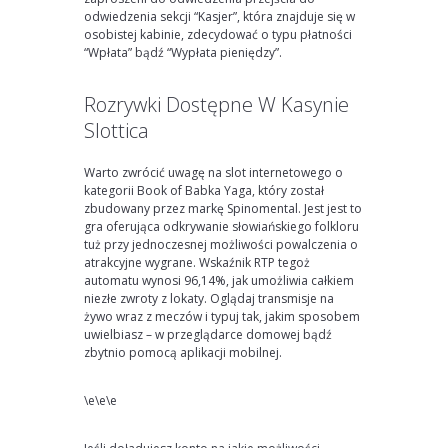
odwiedzenia sekcji “Kasjer”, która znajduje się w
osobistej kabinie, zdecydować o typu płatności
“Wpłata” bądź “Wypłata pieniędzy”.
Rozrywki Dostępne W Kasynie
Slottica
Warto zwrócić uwagę na slot internetowego o
kategorii Book of Babka Yaga, który został
zbudowany przez markę Spinomental. Jest jest to
gra oferująca odkrywanie słowiańskiego folkloru
tuż przy jednoczesnej możliwości powalczenia o
atrakcyjne wygrane. Wskaźnik RTP tegoż
automatu wynosi 96,14%, jak umożliwia całkiem
niezłe zwroty z lokaty. Oglądaj transmisje na
żywo wraz z meczów i typuj tak, jakim sposobem
uwielbiasz – w przeglądarce domowej bądź
zbytnio pomocą aplikacji mobilnej.
\e\e\e