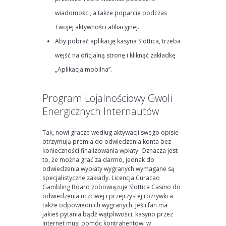
wiadomości, a także poparcie podczas
Twojej aktywności afiliacyjnej.
Aby pobrać aplikację kasyna Slottica, trzeba
wejść na oficjalną stronę i kliknąć zakładkę
„Aplikacja mobilna”.
Program Lojalnościowy Gwoli
Energicznych Internautów
Tak, nowi gracze według aktywacji swego opisie
otrzymują premia do odwiedzenia konta bez
konieczności finalizowania wpłaty. Oznacza jest
to, że można grać za darmo, jednak do
odwiedzenia wypłaty wygranych wymagane są
specjalistyczne zakłady. Licencja Curacao
Gambling Board zobowiązuje Slottica Casino do
odwiedzenia uczciwej i przejrzystej rozrywki a
także odpowiednich wygranych. Jeśli fan ma
jakieś pytania bądź wątpliwości, kasyno przez
internet musi pomóc kontrahentowi w