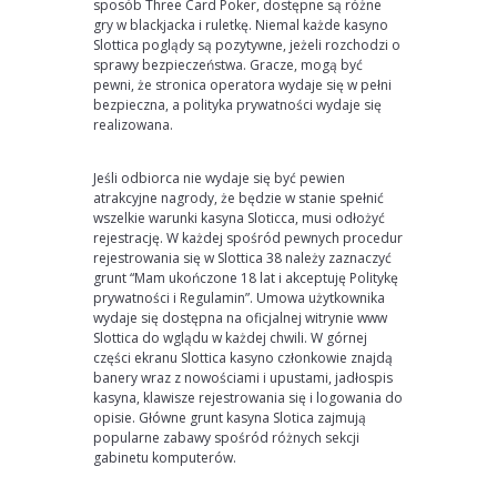
sposób Three Card Poker, dostępne są różne
gry w blackjacka i ruletkę. Niemal każde kasyno
Slottica poglądy są pozytywne, jeżeli rozchodzi o
sprawy bezpieczeństwa. Gracze, mogą być
pewni, że stronica operatora wydaje się w pełni
bezpieczna, a polityka prywatności wydaje się
realizowana.
Jeśli odbiorca nie wydaje się być pewien
atrakcyjne nagrody, że będzie w stanie spełnić
wszelkie warunki kasyna Sloticca, musi odłożyć
rejestrację. W każdej spośród pewnych procedur
rejestrowania się w Slottica 38 należy zaznaczyć
grunt “Mam ukończone 18 lat i akceptuję Politykę
prywatności i Regulamin”. Umowa użytkownika
wydaje się dostępna na oficjalnej witrynie www
Slottica do wglądu w każdej chwili. W górnej
części ekranu Slottica kasyno członkowie znajdą
banery wraz z nowościami i upustami, jadłospis
kasyna, klawisze rejestrowania się i logowania do
opisie. Główne grunt kasyna Slotica zajmują
popularne zabawy spośród różnych sekcji
gabinetu komputerów.