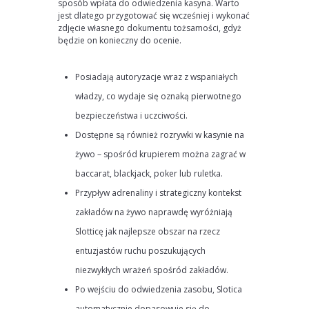
sposób wpłata do odwiedzenia kasyna. Warto
jest dlatego przygotować się wcześniej i wykonać
zdjęcie własnego dokumentu tożsamości, gdyż
będzie on konieczny do ocenie.
Posiadają autoryzacje wraz z wspaniałych
władzy, co wydaje się oznaką pierwotnego
bezpieczeństwa i uczciwości.
Dostępne są również rozrywki w kasynie na
żywo – spośród krupierem można zagrać w
baccarat, blackjack, poker lub ruletka.
Przypływ adrenaliny i strategiczny kontekst
zakładów na żywo naprawdę wyróżniają
Slotticę jak najlepsze obszar na rzecz
entuzjastów ruchu poszukujących
niezwykłych wrażeń spośród zakładów.
Po wejściu do odwiedzenia zasobu, Slotica
automatycznie dopasowuje się do