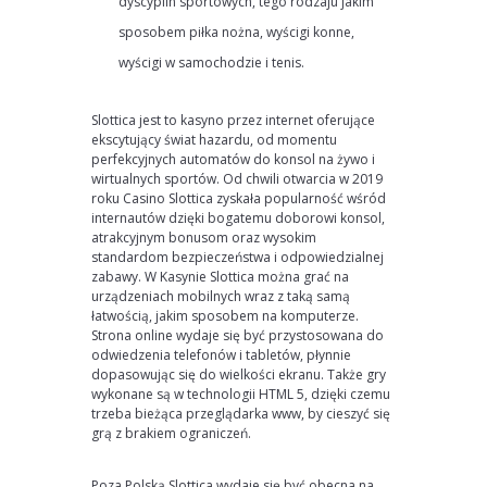
dyscyplin sportowych, tego rodzaju jakim
sposobem piłka nożna, wyścigi konne,
wyścigi w samochodzie i tenis.
Slottica jest to kasyno przez internet oferujące
ekscytujący świat hazardu, od momentu
perfekcyjnych automatów do konsol na żywo i
wirtualnych sportów. Od chwili otwarcia w 2019
roku Casino Slottica zyskała popularność wśród
internautów dzięki bogatemu doborowi konsol,
atrakcyjnym bonusom oraz wysokim
standardom bezpieczeństwa i odpowiedzialnej
zabawy. W Kasynie Slottica można grać na
urządzeniach mobilnych wraz z taką samą
łatwością, jakim sposobem na komputerze.
Strona online wydaje się być przystosowana do
odwiedzenia telefonów i tabletów, płynnie
dopasowując się do wielkości ekranu. Także gry
wykonane są w technologii HTML 5, dzięki czemu
trzeba bieżąca przeglądarka www, by cieszyć się
grą z brakiem ograniczeń.
Poza Polską Slottica wydaje się być obecna na