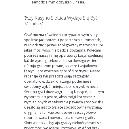
samodzielnym odzyskaniu hasła.
❓czy Kasyno Slottica Wydaje Się Być
Mobilne?
Grać można również na przypadkowym sloty
spośród jackpotami i pozostałych automatach,
więc odrzucić jesteś zobligowany martwić się, że
jakaś możliwość nie będzie dostępna. Polecani
poprzez naszą firmę operatorzy kasyn spełniają
każde wymogi sektorze hazardowego w sieci i
oferują graczom pewne, szczere i wyjątkowo
fascynujące wrażenia spośród rozrywki. Nasze
recenzje kasyn przedstawiają szczegóły
operatorów, dzięki dlaczego podejmiesz
świadomy wybór miejsca do rozrywki w necie.
Świetna gra i duże wygrane są kuszące, a naszym
wyborem jest jest to, abyś mógł korzystać z
wymienionych w całkowicie pewnym środowisku.
Często są jest to tysiące sposobów na wygraną,
oryginalne funkcje bonusowe i szczegółowo
dopracowana i nowoczesna oprawa graficzna.
Sloty wideo zachęcają graczy niekończącymi się
wręcz możliwościami i rozrywką, w której brak