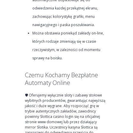
odwiedzenia każdej przekątnej ekranu,
zachowując kolorystykę grafiki, menu
nawigacyjnego i paska poszukiwania.
Można obstawia poniekąd zakłady on-line,
których rodzaje zmieniają się w czasie
rzeczywistym, w zależności od momentu
sprawy na boisku.
Czemu Kochamy Bezpłatne
Automaty Online
🛡️ Oferujemy wyłącznie sloty i zabawy stołowe
wybitnych producentów, gwarantując najwyższą
jakość i duże wygrane. Aby rozpocząć grę w
trybie autentycznych zakładów, zawodnicy
powinny Slottica casino login się na oficjalnej
stronie www domowej lub przez działający
mirror Slotika. Uczestnicy kasyna Slottica są
zaproszeni do odwiedzenia przejścia do