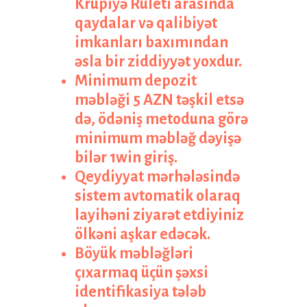
Krupiyə Ruleti arasında
qaydalar və qalibiyət
imkanları baxımından
əsla bir ziddiyyət yoxdur.
Minimum depozit
məbləği 5 AZN təşkil etsə
də, ödəniş metoduna görə
minimum məbləğ dəyişə
bilər 1win giriş.
Qeydiyyat mərhələsində
sistem avtomatik olaraq
layihəni ziyarət etdiyiniz
ölkəni aşkar edəcək.
Böyük məbləğləri
çıxarmaq üçün şəxsi
identifikasiya tələb