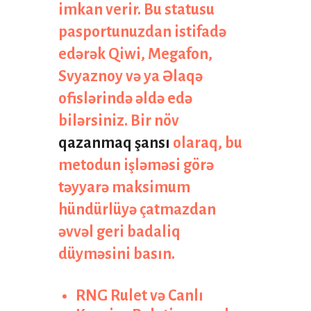
imkan verir. Bu statusu
pasportunuzdan istifadə
edərək Qiwi, Megafon,
Svyaznoy və ya Əlaqə
ofislərində əldə edə
bilərsiniz. Bir növ
qazanmaq şansı
olaraq, bu
metodun işləməsi görə
təyyarə maksimum
hündürlüyə çatmazdan
əvvəl geri badaliq
düyməsini basın.
RNG Rulet və Canlı