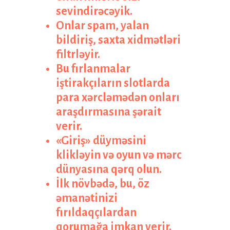
sevindirəcəyik.
Onlar spam, yalan
bildiriş, saxta xidmətləri
filtrləyir.
Bu fırlanmalar
iştirakçıların slotlarda
para xərcləmədən onları
araşdırmasına şərait
verir.
«Giriş» düyməsini
klikləyin və oyun və mərc
dünyasına qərq olun.
İlk növbədə, bu, öz
əmanətinizi
fırıldaqçılardan
qorumağa imkan verir.