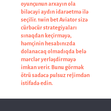
oyunçunun arxayın ola
biləcəyi aydın idarəetmə ilə
seçilir. 1win bet Aviator sizə
cürbəcür strategiyaları
sınaqdan keçirməyə,
həmçinin hesabınızda
dolanacaq olmadıqda belə
mərclər yerləşdirməyə
imkan verir. Bunu görmək
ötrü sadəcə pulsuz rejimdən
istifadə edin.