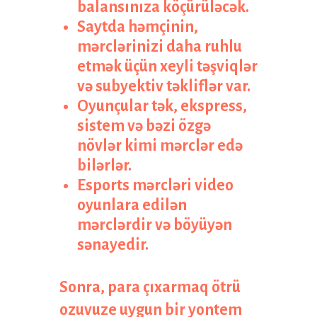
balansınıza köçürüləcək.
Saytda həmçinin,
mərclərinizi daha ruhlu
etmək üçün xeyli təşviqlər
və subyektiv təkliflər var.
Oyunçular tək, ekspress,
sistem və bəzi özgə
növlər kimi mərclər edə
bilərlər.
Esports mərcləri video
oyunlara edilən
mərclərdir və böyüyən
sənayedir.
Sonra, para çıxarmaq ötrü
ozuvuze uygun bir yontem