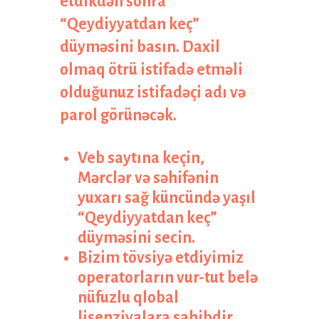
etdikdən sonra
“Qeydiyyatdan keç”
düyməsini basın. Daxil
olmaq ötrü istifadə etməli
olduğunuz istifadəçi adı və
parol görünəcək.
Veb saytına keçin,
Mərclər və səhifənin
yuxarı sağ küncündə yaşıl
“Qeydiyyatdan keç”
düyməsini secin.
Bizim tövsiyə etdiyimiz
operatorların vur-tut belə
nüfuzlu qlobal
lisenziyalara sahibdir.