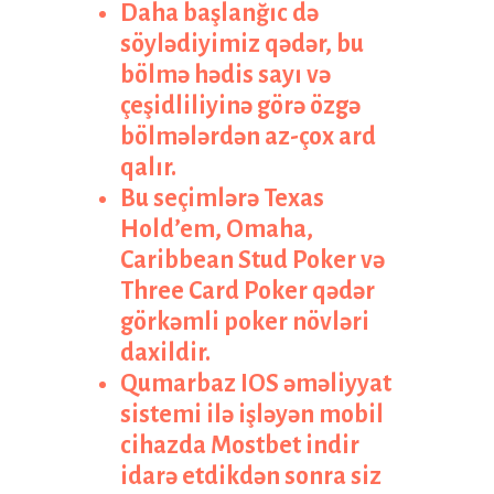
Daha başlanğıc də
söylədiyimiz qədər, bu
bölmə hədis sayı və
çeşidliliyinə görə özgə
bölmələrdən az-çox ard
qalır.
Bu seçimlərə Texas
Hold’em, Omaha,
Caribbean Stud Poker və
Three Card Poker qədər
görkəmli poker növləri
daxildir.
Qumarbaz IOS əməliyyat
sistemi ilə işləyən mobil
cihazda Mostbet indir
idarə etdikdən sonra siz