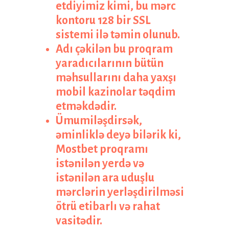
etdiyimiz kimi, bu mərc
kontoru 128 bir SSL
sistemi ilə təmin olunub.
Adı çəkilən bu proqram
yaradıcılarının bütün
məhsullarını daha yaxşı
mobil kazinolar təqdim
etməkdədir.
Ümumiləşdirsək,
əminliklə deyə bilərik ki,
Mostbet proqramı
istənilən yerdə və
istənilən ara uduşlu
mərclərin yerləşdirilməsi
ötrü etibarlı və rahat
vasitədir.