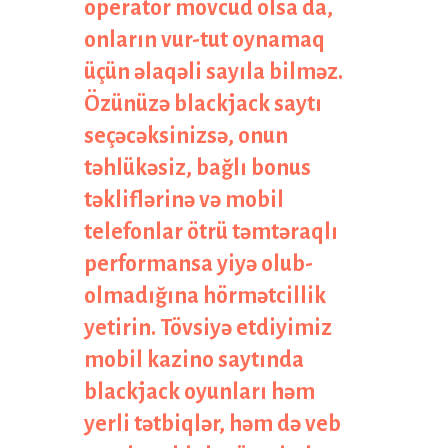
operator mövcud olsa da,
onların vur-tut oynamaq
üçün əlaqəli sayıla bilməz.
Özünüzə blackjack saytı
seçəcəksinizsə, onun
təhlükəsiz, bağlı bonus
təkliflərinə və mobil
telefonlar ötrü təmtəraqlı
performansa yiyə olub-
olmadığına hörmətcillik
yetirin. Tövsiyə etdiyimiz
mobil kazino saytında
blackjack oyunları həm
yerli tətbiqlər, həm də veb