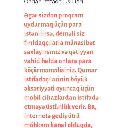
Ondan Istifadə Üsulları
Əgər sizdən proqram
uydurmaq üçün para
istənilirsə, deməli siz
fırıldaqçılarla münasibət
saxlayırsınız və qətiyyən
vahid halda onlara para
köçürməməlisiniz. Qumar
istifadəçilərinin böyük
əksəriyyəti oyuncaq üçün
mobil cihazlardan istifadə
etməyə üstünlük verir. Bu,
internetə gediş ötrü
möhkəm kanal olduqda,