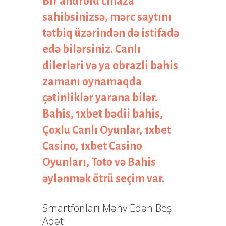
Bir android cihaza
sahibsinizsə, mərc saytını
tətbiq üzərindən də istifadə
edə bilərsiniz. Canlı
dilerləri və ya obrazli bahis
zamanı oynamaqda
çətinliklər yarana bilər.
Bahis, 1xbet bədii bahis,
Çoxlu Canlı Oyunlar, 1xbet
Casino, 1xbet Casino
Oyunları, Toto və Bahis
əylənmək ötrü seçim var.
Smartfonları Məhv Edən Beş
Adət