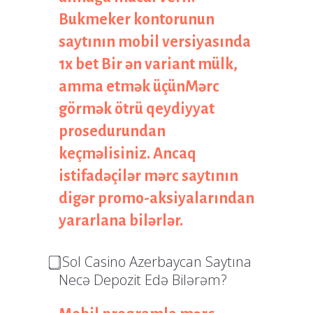
Bukmeker kontorunun
saytının mobil versiyasında
1x bet Bir ən variant mülk,
amma etmək üçünMərc
görmək ötrü qeydiyyat
prosedurundan
keçməlisiniz. Ancaq
istifadəçilər mərc saytının
digər promo-aksiyalarından
yararlana bilərlər.
⃣️ Sol Casino Azerbaycan Saytına
Necə Depozit Edə Bilərəm?