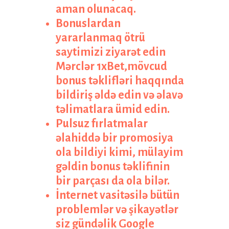
aman olunacaq.
Bonuslardan
yararlanmaq ötrü
saytimizi ziyarət edin
Mərclər 1xBet,mövcud
bonus təklifləri haqqında
bildiriş əldə edin və əlavə
təlimatlara ümid edin.
Pulsuz fırlatmalar
əlahiddə bir promosiya
ola bildiyi kimi, mülayim
gəldin bonus təklifinin
bir parçası da ola bilər.
İnternet vasitəsilə bütün
problemlər və şikayətlər
siz gündəlik Google