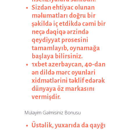
Sizdən ehtiyac olunan
məlumatları doğru bir
şəkildə iç etdikdə cəmi bir
neçə dəqiqə ərzində
qeydiyyat prosesini
tamamlayıb, oynamağa
başlaya bilirsiniz.
1xbet azerbaycan, 40-dan
ən dildə mərc oyunlari
xidmətlərini təklif edərək
dünyaya öz markasını
vermişdir.
Mülayim Gəlmisiniz Bonusu
Üstəlik, yuxarıda da qayğı