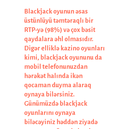
Blackjack oyunun əsas
üstünlüyü təmtəraqlı bir
RTP-yə (98%) və çox bəsit
qaydalara əhl olmasıdır.
Digər elliklə kazino oyunları
kimi, blackjack oyununu da
mobil telefonunuzdan
hərəkət halında ikən
qocaman duyma alaraq
oynaya bilərsiniz.
Günümüzdə blackjack
oyunlarını oynaya
biləcəyiniz həddən ziyadə