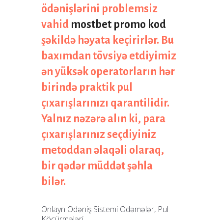
ödənişlərini problemsiz
vahid
mostbet promo kod
şəkildə həyata keçirirlər. Bu
baxımdan tövsiyə etdiyimiz
ən yüksək operatorların hər
birində praktik pul
çıxarışlarınızı qarantilidir.
Yalnız nəzərə alın ki, para
çıxarışlarınız seçdiyiniz
metoddan əlaqəli olaraq,
bir qədər müddət şəhla
bilər.
Onlayn Ödəniş Sistemi Ödəmələr, Pul
Köçürmələri