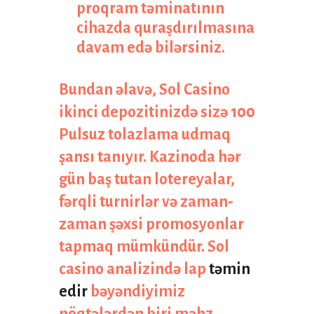
proqram təminatının
cihazda quraşdırılmasına
davam edə bilərsiniz.
Bundan əlavə, Sol Casino
ikinci depozitinizdə sizə 100
Pulsuz tolazlama udmaq
şansı tanıyır. Kazinoda hər
gün baş tutan lotereyalar,
fərqli turnirlər və zaman-
zaman şəxsi promosyonlar
tapmaq mümkündür. Sol
casino analizində lap
təmin
edir
bəyəndiyimiz