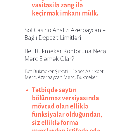
vasitəsilə zəng ilə
keçirmək imkanı mülk.
Sol Casino Analizi Azerbaycan –
Bağlı Depozit Limitləri
Bet Bukmeker Kontoruna Necə
Mərc Eləmək Olar?
Bet Bukmeker Şi̇rkəti̇ – 1xbet Az 1xbet
Merc, Azərbaycan Mərc, Bukmeker
Tətbiqdə saytın
bölünməz versiyasında
mövcud olan elliklə
funksiyalar olduğundan,
siz elliklə forma