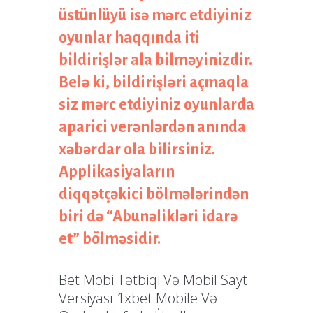
üstünlüyü isə mərc etdiyiniz
oyunlar haqqında iti
bildirişlər ala bilməyinizdir.
Belə ki, bildirişləri açmaqla
siz mərc etdiyiniz oyunlarda
aparici verənlərdən anında
xəbərdar ola bilirsiniz.
Applikasiyaların
diqqətçəkici bölmələrindən
biri də “Abunəlikləri idarə
et” bölməsidir.
Bet Mobi Tətbiqi Və Mobil Sayt
Versiyası 1xbet Mobile Və