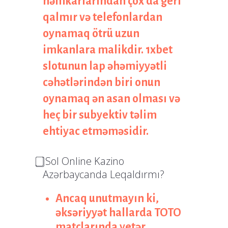
həmkarlarından çox da geri
qalmır və telefonlardan
oynamaq ötrü uzun
imkanlara malikdir. 1xbet
slotunun lap əhəmiyyətli
cəhətlərindən biri onun
oynamaq ən asan olması və
heç bir subyektiv təlim
ehtiyac etməməsidir.
⃣ Sol Online Kazino
Azərbaycanda Leqaldırmı?
Ancaq unutmayın ki,
əksəriyyət hallarda TOTO
matçlarında yetər