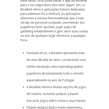
Além disso, você pode baixar o app da Mostbet
para o teu dispositivo sem valor algum. Sim, to
Mostbet oferece aplicações móveis dedicadas
para sistemas iOS e Android. As aplicações
oferecem a mesma funcionalidade que a new
versão de personal computer, permitindo aos
jogadores fazer apostas, jogar jogos de
gambling establishment e gerir since suas contas
no ano de qualquer lugar electronic a qualquer
hora.
Fundada em yr, a Mostbet apresenta mais
de uma década de setor, construindo uma
sólida reputação entre operating-system
jogadores absolutamente todo o mundo,
especialmente no ano de Portugal.
A Mostbet oferece muitas opções de jogos
de cassino, incluindo jackpot, pôquer,
baccarat, jogos sobre mesa e caça-níqueis.
Pôquer Jackpot Stud e muito néanmoins.