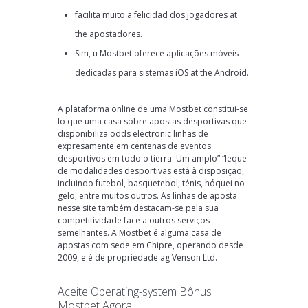
facilita muito a felicidad dos jogadores at
the apostadores.
Sim, u Mostbet oferece aplicações móveis
dedicadas para sistemas iOS at the Android.
A plataforma online de uma Mostbet constitui-se
lo que uma casa sobre apostas desportivas que
disponibiliza odds electronic linhas de
expresamente em centenas de eventos
desportivos em todo o tierra. Um amplo” “leque
de modalidades desportivas está à disposição,
incluindo futebol, basquetebol, ténis, hóquei no
gelo, entre muitos outros. As linhas de aposta
nesse site também destacam-se pela sua
competitividade face a outros serviços
semelhantes. A Mostbet é alguma casa de
apostas com sede em Chipre, operando desde
2009, e é de propriedade ag Venson Ltd.
Aceite Operating-system Bônus
Mostbet Agora