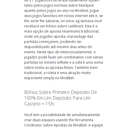
de 21. Jogadores do Brasil usualmente optam
tanto pelos jogos normais sobre blackjack
quanto pelos jogos ao vivo na Mostbet. Jogue
seus jogos favoritos em nosso internet site e, se
the sorte lhe salvarse, no início ag semana você
receberá um bônus sobre cashback. Esta é a
mais opção de aposta néanmoins tradicional,
onde um jogador aposta, maraudage das
partidas começarem, podendo ser
disponibilizado até mesmo dias antes do
evento. Neste tipo de intencionadamente, o
jogador pode fazer um combination com várias
partidas no mesmo bilhete e a odd é uma soma
sobre todas as apostas feitas. Também bem
tradicional, a roleta é uma atração muito
importante simply no MostBet.
Bônus Sobre Primeiro Depósito De
100% Em Um Depósito Para Um
Cassino + 15fs
Você tem a possibilidade de simultaneamente
criar duas equipes usando the ferramenta
Construtor sobre Apostas da Mostbet. A equipe