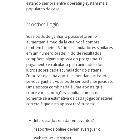
estando sempre entre operating-system mais
populares da casa.
Mostbet Login
Suas odds de ganhar o possível prêmio
aumentam à medida la cual você compra
também bilhetes. Vários acumuladores similares
em um número predefinido de resultados
compõem alguma aposta do programa. O
pagamento é calculado pela animador dos
lucros sobre cada acumulador do sistema.
Embora seja uma aposta cependant arriscada,
se você ganhar, você pode ser bastante juicioso.
Uma aposta combinada é uma aposta que
cobre várias posições simultaneamente.
Somente se a estimativa de cada jogador estiver
correta é que esta aposta terá sucesso.
Interessados em dar em eventos”
“esportivos online devem averiguar o
website weil Mostbet.