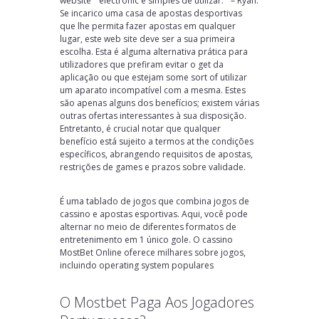
website” “electronic é simples de utilizar. ” – Ryan.
Se incarico uma casa de apostas desportivas
que lhe permita fazer apostas em qualquer
lugar, este web site deve ser a sua primeira
escolha. Esta é alguma alternativa prática para
utilizadores que prefiram evitar o get da
aplicação ou que estejam some sort of utilizar
um aparato incompatível com a mesma. Estes
são apenas alguns dos benefícios; existem várias
outras ofertas interessantes à sua disposição.
Entretanto, é crucial notar que qualquer
benefício está sujeito a termos at the condições
específicos, abrangendo requisitos de apostas,
restrições de games e prazos sobre validade.
É uma tablado de jogos que combina jogos de
cassino e apostas esportivas. Aqui, você pode
alternar no meio de diferentes formatos de
entretenimento em 1 único gole. O cassino
MostBet Online oferece milhares sobre jogos,
incluindo operating system populares
O Mostbet Paga Aos Jogadores