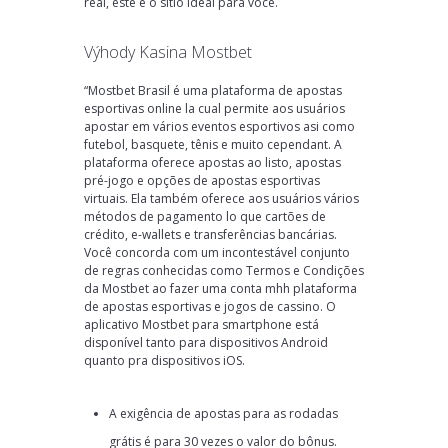
real, este é o sitio ideal para você.
Výhody Kasina Mostbet
“Mostbet Brasil é uma plataforma de apostas
esportivas online la cual permite aos usuários
apostar em vários eventos esportivos asi como
futebol, basquete, tênis e muito cependant. A
plataforma oferece apostas ao listo, apostas
pré-jogo e opções de apostas esportivas
virtuais. Ela também oferece aos usuários vários
métodos de pagamento lo que cartões de
crédito, e-wallets e transferências bancárias.
Você concorda com um incontestável conjunto
de regras conhecidas como Termos e Condições
da Mostbet ao fazer uma conta mhh plataforma
de apostas esportivas e jogos de cassino. O
aplicativo Mostbet para smartphone está
disponível tanto para dispositivos Android
quanto pra dispositivos iOS.
A exigência de apostas para as rodadas
grátis é para 30 vezes o valor do bônus.