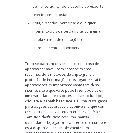
de nicho, facilitando a escolha do esporte
selecto para apostar.
Aqui, é possível participar a qualquer
momento do vida ou da noite, com uma
ampla variedade de opções de
entretenimento disponíveis.
Trata-se para um cassino electronic casa de
apostas confiável, com reconocimiento
reconhecido e métodos de criptografia e
proteção de informações dos jogadores at the
apostadores. “A importante vantagem deste
internet site é que você pode fazer apostas em
uma variedade de esportes, incluindo futebol,
críquete elizabeth basquete. Há uma vasta gama
para opções esportivas disponíveis, o que com
certeza irá satisfazer teus interesses. ” – Mike.
Tem sido desfrutado por uma imensa
quantidade de jogadores ao redor do mundo e
está disponível em simplesmente todos os