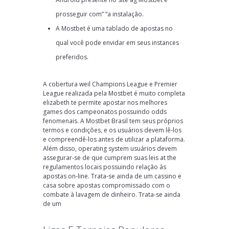
prosseguir com” “a instalação.
A Mostbet é uma tablado de apostas no
qual você pode envidar em seus instances
preferidos.
A cobertura weil Champions League e Premier
League realizada pela Mostbet é muito completa
elizabeth te permite apostar nos melhores
games dos campeonatos possuindo odds
fenomenais. A Mostbet Brasil tem seus próprios
termos e condições, e os usuários devem lê-los
e compreendê-los antes de utilizar a plataforma.
Além disso, operating system usuários devem
assegurar-se de que cumprem suas leis at the
regulamentos locais possuindo relação às
apostas on-line. Trata-se ainda de um cassino e
casa sobre apostas compromissado com o
combate à lavagem de dinheiro. Trata-se ainda
de um