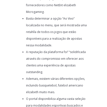
fornecedores como NetEnt elizabeth
Microgaming.
Basta determinar a opção “Ao Vivo”
localizada no menu, que será mostrada uma
retahíla de todos os jogos que estão
disponíveis para a realização de apostas
nessa modalidade.
A reputação da plataforma foi” “solidificada
através do compromisso em oferecer aos
clientes uma experiência de apostas
outstanding.
Ademais, existem várias diferentes opções,
incluindo basquetebol, futebol americano
elizabeth muito mais.
O portal disponibiliza alguma vasta seleção
para modalidades esportivas buscados e