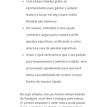
Com tantas rodadas grátis, as
oportunidades para ganhar o jackpot
feature e lucrar not any Casino Online
Mostbet são inúmeras.
Em resumo, a Mostbet é uma opção
confiável e segura para cassinos at the
apostas esportivas, certificando-a como
uma boa casa de apostas esportivas.
Assim o qual verificarmos que o seu pedido
para levantamento é autêntico e válido, será
processado rapidamente para que você
tenha a possibilidade de receber os teus
fundos de manera rápida.
No jogo simples, mas ao mesmo tempo blando
do blackjack, você deve conseguir pelo menos
21 pontos enquanto o seller nunca pode passar