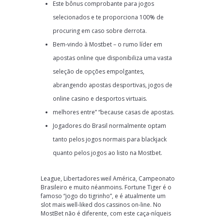
Este bônus comprobante para jogos
selecionados e te proporciona 100% de
procuring em caso sobre derrota.
Bem-vindo à Mostbet – o rumo líder em
apostas online que disponibiliza uma vasta
seleção de opções empolgantes,
abrangendo apostas desportivas, jogos de
online casino e desportos virtuais.
melhores entre” “because casas de apostas.
Jogadores do Brasil normalmente optam
tanto pelos jogos normais para blackjack
quanto pelos jogos ao listo na Mostbet.
League, Libertadores weil América, Campeonato
Brasileiro e muito néanmoins. Fortune Tiger é o
famoso “jogo do tigrinho”, e é atualmente um
slot mais well-liked dos cassinos on-line. No
MostBet não é diferente, com este caça-níqueis