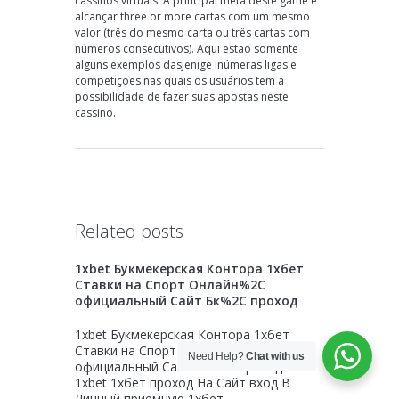
cassinos virtuais. A principal meta deste game é
alcançar three or more cartas com um mesmo
valor (três do mesmo carta ou três cartas com
números consecutivos). Aqui estão somente
alguns exemplos dasjenige inúmeras ligas e
competições nas quais os usuários tem a
possibilidade de fazer suas apostas neste
cassino.
Related posts
1xbet Букмекерская Контора 1хбет
Ставки на Спорт Онлайн%2C
официальный Сайт Бк%2C проход
1xbet Букмекерская Контора 1хбет
Ставки на Спорт Онлайн%2C
Need Help?
Chat with us
официальный Сайт Бк%2C прохода
1xbet 1хбет проход На Сайт вход В
Личный приемную 1хбет...