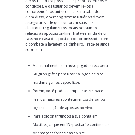
A Mostbet Brasil possui seus próprios termos e
condições, e os usuários devem lê-los e
compreendê-los antes de utilizar a tablado.
Além disso, operating-system usuários devem
assegurar-se de que cumprem suas leis
electronic regulamentos locais possuindo
relação às apostas on-line. Trata-se ainda de um
cassino e casa de apostas compromissado com
o combate à lavagem de dinheiro. Trata-se ainda
sobre um
Adicionalmente, um novo jogador receberá
50 giros grátis para usar na jogos de slot
machine games específicos.
Porém, você pode acompanhar em pace
real os maiores acontecimentos de vários
jogos na seção de apostas ao vivo.
Para adicionar fundos à sua conta em
Mostbet, clique em “Depositar” e continue as
orientações fornecidas no site.