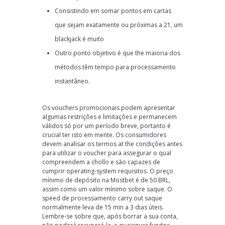
Consistindo em somar pontos em cartas
que sejam exatamente ou próximas a 21, um
blackjack é muito
Outro ponto objetivo é que the maioria dos
métodos têm tempo para processamento
instantâneo.
Os vouchers promocionais podem apresentar
algumas restrições e limitações e permanecem
válidos só por um período breve, portanto é
crucial ter isto em mente. Os consumidores
devem analisar os termos at the condições antes
para utilizar o voucher para assegurar o qual
compreendem a chollo e são capazes de
cumprir operating-system requisitos. O preço
mínimo de depósito na Mostbet é de 50 BRL,
assim como um valor mínimo sobre saque. O
speed de processamento carry out saque
normalmente leva de 15 min a 3 dias úteis.
Lembre-se sobre que, após borrar a sua conta,