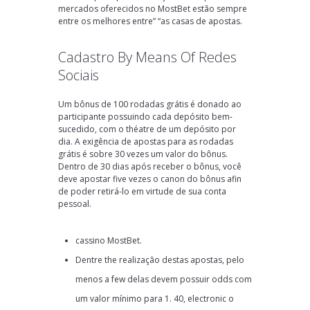
mercados oferecidos no MostBet estão sempre
entre os melhores entre” “as casas de apostas.
Cadastro By Means Of Redes
Sociais
Um bônus de 100 rodadas grátis é donado ao
participante possuindo cada depósito bem-
sucedido, com o théatre de um depósito por
dia. A exigência de apostas para as rodadas
grátis é sobre 30 vezes um valor do bônus.
Dentro de 30 dias após receber o bônus, você
deve apostar five vezes o canon do bônus afin
de poder retirá-lo em virtude de sua conta
pessoal.
cassino MostBet.
Dentre the realização destas apostas, pelo
menos a few delas devem possuir odds com
um valor mínimo para 1. 40, electronic o