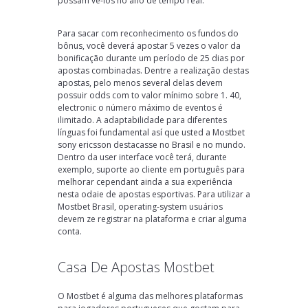
possam vê-los no ano de tempo real.
Para sacar com reconhecimento os fundos do
bônus, você deverá apostar 5 vezes o valor da
bonificação durante um período de 25 dias por
apostas combinadas. Dentre a realização destas
apostas, pelo menos several delas devem
possuir odds com to valor mínimo sobre 1. 40,
electronic o número máximo de eventos é
ilimitado. A adaptabilidade para diferentes
línguas foi fundamental así que usted a Mostbet
sony ericsson destacasse no Brasil e no mundo.
Dentro da user interface você terá, durante
exemplo, suporte ao cliente em português para
melhorar cependant ainda a sua experiência
nesta odaie de apostas esportivas. Para utilizar a
Mostbet Brasil, operating-system usuários
devem ze registrar na plataforma e criar alguma
conta.
Casa De Apostas Mostbet
O Mostbet é alguma das melhores plataformas