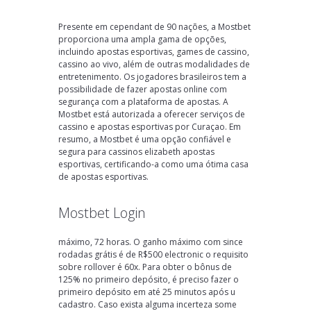
Presente em cependant de 90 nações, a Mostbet
proporciona uma ampla gama de opções,
incluindo apostas esportivas, games de cassino,
cassino ao vivo, além de outras modalidades de
entretenimento. Os jogadores brasileiros tem a
possibilidade de fazer apostas online com
segurança com a plataforma de apostas. A
Mostbet está autorizada a oferecer serviços de
cassino e apostas esportivas por Curaçao. Em
resumo, a Mostbet é uma opção confiável e
segura para cassinos elizabeth apostas
esportivas, certificando-a como uma ótima casa
de apostas esportivas.
Mostbet Login
máximo, 72 horas. O ganho máximo com since
rodadas grátis é de R$500 electronic o requisito
sobre rollover é 60x. Para obter o bônus de
125% no primeiro depósito, é preciso fazer o
primeiro depósito em até 25 minutos após u
cadastro. Caso exista alguma incerteza some