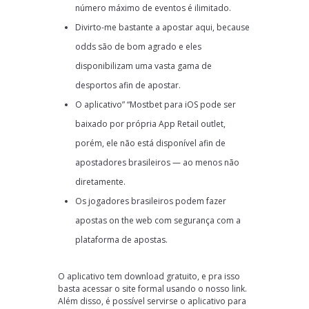
número máximo de eventos é ilimitado.
Divirto-me bastante a apostar aqui, because
odds são de bom agrado e eles
disponibilizam uma vasta gama de
desportos afin de apostar.
O aplicativo” “Mostbet para iOS pode ser
baixado por própria App Retail outlet,
porém, ele não está disponível afin de
apostadores brasileiros — ao menos não
diretamente.
Os jogadores brasileiros podem fazer
apostas on the web com segurança com a
plataforma de apostas.
O aplicativo tem download gratuito, e pra isso
basta acessar o site formal usando o nosso link.
Além disso, é possível servirse o aplicativo para