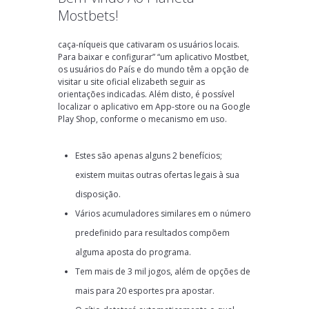
Mostbets!
caça-níqueis que cativaram os usuários locais.
Para baixar e configurar” “um aplicativo Mostbet,
os usuários do País e do mundo têm a opção de
visitar u site oficial elizabeth seguir as
orientações indicadas. Além disto, é possível
localizar o aplicativo em App-store ou na Google
Play Shop, conforme o mecanismo em uso.
Estes são apenas alguns 2 benefícios;
existem muitas outras ofertas legais à sua
disposição.
Vários acumuladores similares em o número
predefinido para resultados compõem
alguma aposta do programa.
Tem mais de 3 mil jogos, além de opções de
mais para 20 esportes pra apostar.