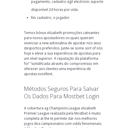
pagamento, cadastro ágil electronic suporte
disponível 24 horas por vida.
No cadastro, o jogador
Temos bónus elizabeth promoções cativantes
para novos apostadores os quais queiram
vivenciar a new adrenalina de apostar nos seus
desportos preferidos. Junte-se some sort of nós
hoje e eleve a sua experiência de apostas para
um nível superior. A reputação da plataforma
foi” “solidificada através do compromisso em
oferecer aos clientes uma experiência de
apostas excellent.
Métodos Seguros Para Salvar
Os Dados Para Mostbet Login
A cobertura ag Champions League elizabeth
Premier League realizada pela Mostbet é muito
completa at the te permite dar nos melhores
jogos dos campeonatos com odds fenomenais.