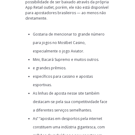
possibilidade de ser baixado através da própria
App Retail outlet, porém, ele não está disponível
para apostadores brasileiros — ao menos não
diretamente.
Gostaria de mencionar to grande número
para jogos no Mostbet Casino,
especialmente o jogo Aviator.
Mini, Bacará Supremo e muitos outros.
e grandes prêmios.
específicos para cassino e apostas
esportivas.
As linhas de aposta nesse site também
destacam-se pela sua competitividade face
a diferentes serviços semelhantes.
As” “apostas em desportos pela internet
constituem uma indústria gigantesca, com