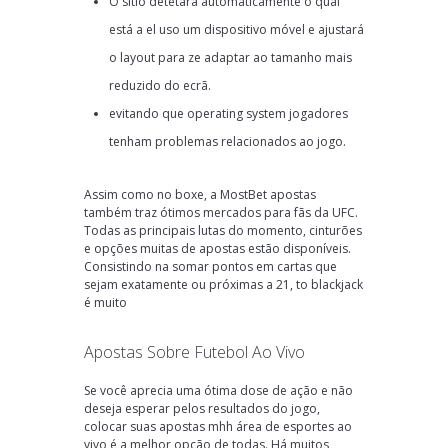
O sítio detetará automaticamente o qual
está a el uso um dispositivo móvel e ajustará
o layout para ze adaptar ao tamanho mais
reduzido do ecrã.
evitando que operating system jogadores
tenham problemas relacionados ao jogo.
Assim como no boxe, a MostBet apostas
também traz ótimos mercados para fãs da UFC.
Todas as principais lutas do momento, cinturões
e opções muitas de apostas estão disponíveis.
Consistindo na somar pontos em cartas que
sejam exatamente ou próximas a 21, to blackjack
é muito
Apostas Sobre Futebol Ao Vivo
Se você aprecia uma ótima dose de ação e não
deseja esperar pelos resultados do jogo,
colocar suas apostas mhh área de esportes ao
vivo é a melhor opção de todas. Há muitos