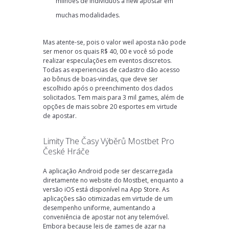
milhões de indivíduos a new apostar em
muchas modalidades.
Mas atente-se, pois o valor weil aposta não pode
ser menor os quais R$ 40, 00 e você só pode
realizar especulações em eventos discretos.
Todas as experiencias de cadastro dão acesso
ao bônus de boas-vindas, que deve ser
escolhido após o preenchimento dos dados
solicitados. Tem mais para 3 mil games, além de
opções de mais sobre 20 esportes em virtude
de apostar.
Limity The Časy Výběrů Mostbet Pro
České Hráče
A aplicação Android pode ser descarregada
diretamente no website do Mostbet, enquanto a
versão iOS está disponível na App Store. As
aplicações são otimizadas em virtude de um
desempenho uniforme, aumentando a
conveniência de apostar not any telemóvel.
Embora because leis de games de azar na