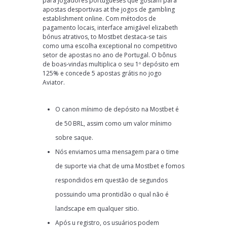
para jogadores portugueses que gostam para
apostas desportivas at the jogos de gambling
establishment online. Com métodos de
pagamento locais, interface amigável elizabeth
bónus atrativos, to Mostbet destaca-se tais
como uma escolha exceptional no competitivo
setor de apostas no ano de Portugal. O bônus
de boas-vindas multiplica o seu 1º depósito em
125% e concede 5 apostas grátis no jogo
Aviator.
O canon mínimo de depósito na Mostbet é
de 50 BRL, assim como um valor mínimo
sobre saque.
Nós enviamos uma mensagem para o time
de suporte via chat de uma Mostbet e fomos
respondidos em questão de segundos
possuindo uma prontidão o qual não é
landscape em qualquer sitio.
Após u registro, os usuários podem