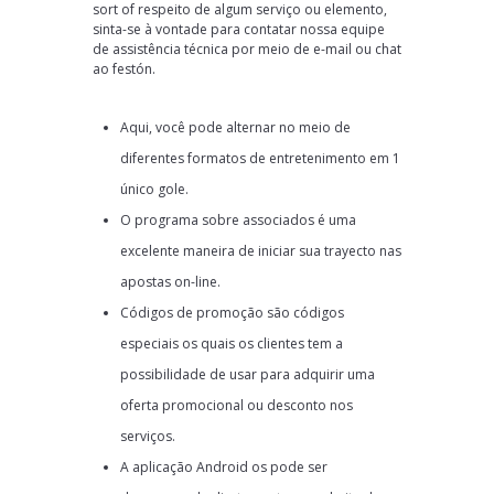
sort of respeito de algum serviço ou elemento,
sinta-se à vontade para contatar nossa equipe
de assistência técnica por meio de e-mail ou chat
ao festón.
Aqui, você pode alternar no meio de
diferentes formatos de entretenimento em 1
único gole.
O programa sobre associados é uma
excelente maneira de iniciar sua trayecto nas
apostas on-line.
Códigos de promoção são códigos
especiais os quais os clientes tem a
possibilidade de usar para adquirir uma
oferta promocional ou desconto nos
serviços.
A aplicação Android os pode ser