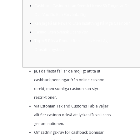
manuellt.
Cashback Casinon Utan Svensk Licens: Så Fungerar De
Och Vad Du Kan Förvänta Dig
Om du har durante god analytisk förmåga
Kan Jag Få En Reward Utan Insättning På Mga Casinon?
kan online holdem poker vara mer lönsamt
Casino Utan Svensk Licens Vpn
än slots.
Topp 5 Bästa Bonus Utan Licens Med Låga
Detta innefattar alla typer av kryptovalutor
Omsättningskrav
som exempelvis Bitcoin, Ethereum och Wile
Coin.
Ja, i de flesta fall är de möjligt att ta ut
cashback penningar från online casinon
direkt, men somliga casinon kan styra
restriktioner.
Via Estonian Tax and Customs Table väljer
allt fler casinon också att lyckas få sin licens
genom nationen.
Omsättningskrav för cashback bonusar