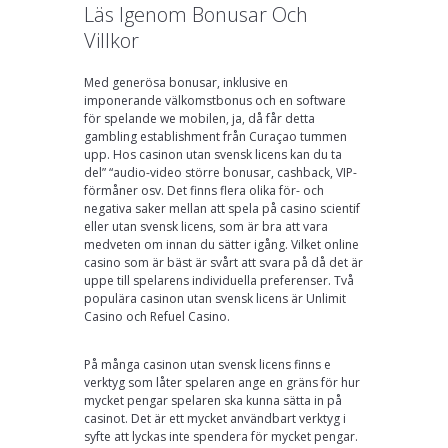
Läs Igenom Bonusar Och
Villkor
Med generösa bonusar, inklusive en
imponerande välkomstbonus och en software
för spelande we mobilen, ja, då får detta
gambling establishment från Curaçao tummen
upp. Hos casinon utan svensk licens kan du ta
del” “audio-video större bonusar, cashback, VIP-
förmåner osv. Det finns flera olika för- och
negativa saker mellan att spela på casino scientif
eller utan svensk licens, som är bra att vara
medveten om innan du sätter igång. Vilket online
casino som är bäst är svårt att svara på då det är
uppe till spelarens individuella preferenser. Två
populära casinon utan svensk licens är Unlimit
Casino och Refuel Casino.
På många casinon utan svensk licens finns e
verktyg som låter spelaren ange en gräns för hur
mycket pengar spelaren ska kunna sätta in på
casinot. Det är ett mycket användbart verktyg i
syfte att lyckas inte spendera för mycket pengar.