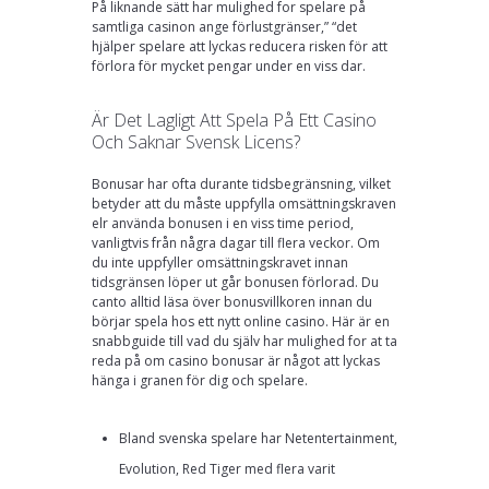
På liknande sätt har mulighed for spelare på
samtliga casinon ange förlustgränser,” “det
hjälper spelare att lyckas reducera risken för att
förlora för mycket pengar under en viss dar.
Är Det Lagligt Att Spela På Ett Casino
Och Saknar Svensk Licens?
Bonusar har ofta durante tidsbegränsning, vilket
betyder att du måste uppfylla omsättningskraven
elr använda bonusen i en viss time period,
vanligtvis från några dagar till flera veckor. Om
du inte uppfyller omsättningskravet innan
tidsgränsen löper ut går bonusen förlorad. Du
canto alltid läsa över bonusvillkoren innan du
börjar spela hos ett nytt online casino. Här är en
snabbguide till vad du själv har mulighed for at ta
reda på om casino bonusar är något att lyckas
hänga i granen för dig och spelare.
Bland svenska spelare har Netentertainment,
Evolution, Red Tiger med flera varit