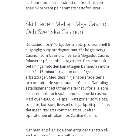
cashback bonus innebär att du får tillbaka en
specifik procent på hemmets nettoförluster.
Skillnaden Mellan Mga Casinon
Och Svenska Casinon
De casinon och” “erbjuder snabb, professionell 6
tillgänglig support dygnet runt, får högst betyg.
Casinon som Casino Universe å Megaslot Casino
fokuserar på snabba uttagstider. Beroende på
betalningsmetoden kan uttagen behandlas inom
allt från 15 minuter right up until några
arbetsdagar. Med dess ninjainspirerade tema
och omfattande spelutbud, är Casitsu Gambling
establishment ett utmärkt alternativ för alla som
söker ett unikt och spännande utländskt casino.
Med över 4500 olika spel i kategorier som slots,
roulette, kortspel, livespel och jackpottspel, finns
det ingen risk att i kommer att se ut efter
operationen uttråkad hos Casitsu Casino.
När man är på en sida som erbjuder tjänsten så
klickar man på att man vill logga in