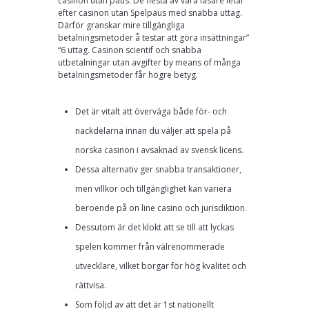
casinon utan paus. De flesta av våra läsare letar
efter casinon utan Spelpaus med snabba uttag.
Därför granskar mire tillgängliga
betalningsmetoder å testar att göra insättningar”
“6 uttag. Casinon scientif och snabba
utbetalningar utan avgifter by means of många
betalningsmetoder får högre betyg.
Det är vitalt att överväga både för- och
nackdelarna innan du väljer att spela på
norska casinon i avsaknad av svensk licens.
Dessa alternativ ger snabba transaktioner,
men villkor och tillgänglighet kan variera
beroende på on line casino och jurisdiktion.
Dessutom är det klokt att se till att lyckas
spelen kommer från välrenommerade
utvecklare, vilket borgar för hög kvalitet och
rättvisa.
Som följd av att det är 1st nationellt