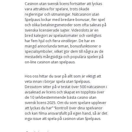
Casinon utan svensk licens fortsätter att lyckas
vara attraktiva för spelare, trots ökade
regleringar och utmaningar. Nätcasinon utan
Spelpaus lockar med bredare bonusar, fler spel
och olika betalningsmetoder som ofta saknas på
svenska licensierade sajter. Videoslots är en
bred kategori av spelautomater och vanligtvis
har fem hjul och flera vinstlinjer. De har en
mängd annorlunda teman, bonusfunktioner o
specialsymboler, vilket gör dem till några av de
mestadels mångsidiga och populära spelen på
on-line casinon utan spelpaus.
Hos oss hittar du svar på allt som är viktigt att
veta innan i börjar spela utan Spelpaus.
Dessutom sitter på vi testat över 500 nätcasinon i
avsaknad av licens och skapat en topplista över
de 10 selvbestemmende bästa casino utan
svensk licens 2025. Om du som spelare upplever
att lyckas du har” “kontroll över dina spelvanor
och kan filma ansvarsfullt på egen hand, så är det
inga issue att spela på casinon utan Spelpaus.