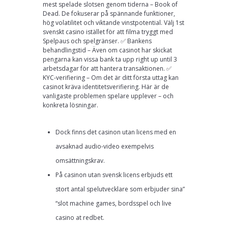
mest spelade slotsen genom tiderna – Book of
Dead. De fokuserar på spännande funktioner,
hög volatilitet och viktande vinstpotential. Välj 1st
svenskt casino istället för att filma tryggt med
Spelpaus och spelgränser. ✅ Bankens
behandlingstid – Även om casinot har skickat
pengarna kan vissa bank ta upp right up until 3
arbetsdagar för att hantera transaktionen. ✅
KYC-verifiering – Om det är ditt första uttag kan
casinot kräva identitetsverifiering. Här är de
vanligaste problemen spelare upplever – och
konkreta lösningar.
Dock finns det casinon utan licens med en
avsaknad audio-video exempelvis
omsättningskrav.
På casinon utan svensk licens erbjuds ett
stort antal spelutvecklare som erbjuder sina”
“slot machine games, bordsspel och live
casino at redbet.