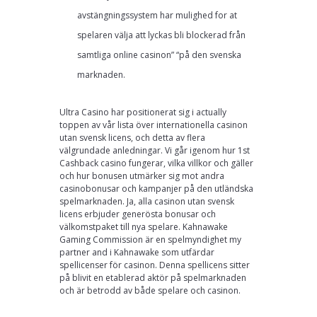
avstängningssystem har mulighed for at
spelaren välja att lyckas bli blockerad från
samtliga online casinon” “på den svenska
marknaden.
Ultra Casino har positionerat sig i actually
toppen av vår lista över internationella casinon
utan svensk licens, och detta av flera
välgrundade anledningar. Vi går igenom hur 1st
Cashback casino fungerar, vilka villkor och gäller
och hur bonusen utmärker sig mot andra
casinobonusar och kampanjer på den utländska
spelmarknaden. Ja, alla casinon utan svensk
licens erbjuder generösta bonusar och
välkomstpaket till nya spelare. Kahnawake
Gaming Commission är en spelmyndighet my
partner and i Kahnawake som utfärdar
spellicenser för casinon. Denna spellicens sitter
på blivit en etablerad aktör på spelmarknaden
och är betrodd av både spelare och casinon.