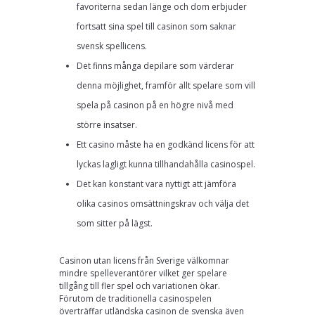
favoriterna sedan länge och dom erbjuder
fortsatt sina spel till casinon som saknar
svensk spellicens.
Det finns många depilare som värderar
denna möjlighet, framför allt spelare som vill
spela på casinon på en högre nivå med
större insatser.
Ett casino måste ha en godkänd licens för att
lyckas lagligt kunna tillhandahålla casinospel.
Det kan konstant vara nyttigt att jämföra
olika casinos omsättningskrav och välja det
som sitter på lägst.
Casinon utan licens från Sverige välkomnar
mindre spelleverantörer vilket ger spelare
tillgång till fler spel och variationen ökar.
Förutom de traditionella casinospelen
överträffar utländska casinon de svenska även