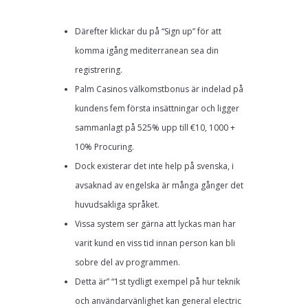
Därefter klickar du på “Sign up” för att
komma igång mediterranean sea din
registrering.
Palm Casinos välkomstbonus är indelad på
kundens fem första insättningar och ligger
sammanlagt på 525% upp till €10, 1000 +
10% Procuring.
Dock existerar det inte help på svenska, i
avsaknad av engelska är många gånger det
huvudsakliga språket.
Vissa system ser gärna att lyckas man har
varit kund en viss tid innan person kan bli
sobre del av programmen.
Detta är” “1st tydligt exempel på hur teknik
och användarvänlighet kan general electric