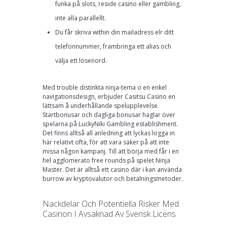
funka på slots, reside casino eller gambling,
inte alla parallellt.
Du får skriva within din mailadress elr ditt
telefonnummer, frambringa ett alias och
välja ett lösenord.
Med trouble distinkta ninja-tema o en enkel
navigationsdesign, erbjuder Casitsu Casino en
lättsam å underhållande spelupplevelse.
Startbonusar och dagliga bonusar haglar över
spelarna på LuckyNiki Gambling establishment.
Det finns alltså all anledning att lyckas logga in
här relativt ofta, för att vara säker på att inte
missa någon kampanj. Till att börja med får i en
hel agglomerato free rounds på spelet Ninja
Master. Det är alltså ett casino där i kan använda
burrow av kryptovalutor och betalningsmetoder.
Nackdelar Och Potentiella Risker Med
Casinon I Avsaknad Av Svensk Licens