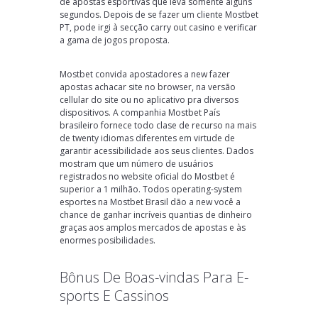
de apostas esportivas que leva somente alguns
segundos. Depois de se fazer um cliente Mostbet
PT, pode irgi à secção carry out casino e verificar
a gama de jogos proposta.
Mostbet convida apostadores a new fazer
apostas achacar site no browser, na versão
cellular do site ou no aplicativo pra diversos
dispositivos. A companhia Mostbet País
brasileiro fornece todo clase de recurso na mais
de twenty idiomas diferentes em virtude de
garantir acessibilidade aos seus clientes. Dados
mostram que um número de usuários
registrados no website oficial do Mostbet é
superior a 1 milhão. Todos operating-system
esportes na Mostbet Brasil dão a new você a
chance de ganhar incríveis quantias de dinheiro
graças aos amplos mercados de apostas e às
enormes posibilidades.
Bônus De Boas-vindas Para E-
sports E Cassinos