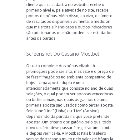
cliente que ze cadastra no website recebe o
primeiro nível e, pela atividade no site, recebe
pontos de bônus. Além disso, ao vivo, o número
de resultados disponíveis aumenta, à medicion
que mais totais, handicaps e outros indicadores
são adicionados que não podem ser estudados
antes da partida.
Screenshot Do Cassino Mostbet
O custo complete dos bônus elizabeth
promoções pode ser alto, mas este é o preço de
se fazer” “negócios no ambiente competitivo de
hoje. – Uma aposta dupla é uma
intencionadamente que consiste no ano de duas
seleções, o qual podem ser apostas vencedoras
ou bidirecionais, nas quais os ganhos de uma
primeira aposta são usados como tercer aposta.
Selecione “Line” (Linha) ou “Live” (Ao vivo),
dependendo da partida na que você pretende
apostar. Um criterio obrigatório pelo qual todo
novo usuário deve passar é registrar uma conta
e depois verificá-la. A Mostbet País brasileiro
vem se destacando muito pelo valor de bônus la