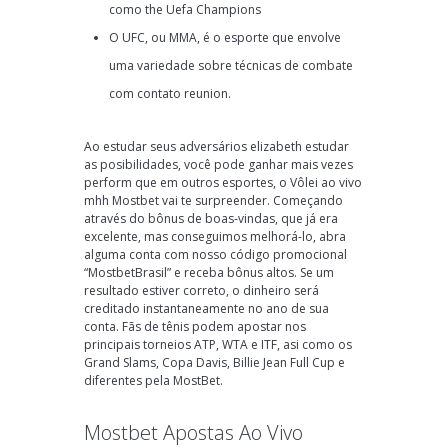
como the Uefa Champions
O UFC, ou MMA, é o esporte que envolve
uma variedade sobre técnicas de combate
com contato reunion.
Ao estudar seus adversários elizabeth estudar
as posibilidades, você pode ganhar mais vezes
perform que em outros esportes, o Vôlei ao vivo
mhh Mostbet vai te surpreender. Começando
através do bônus de boas-vindas, que já era
excelente, mas conseguimos melhorá-lo, abra
alguma conta com nosso código promocional
“MostbetBrasil” e receba bônus altos. Se um
resultado estiver correto, o dinheiro será
creditado instantaneamente no ano de sua
conta. Fãs de tênis podem apostar nos
principais torneios ATP, WTA e ITF, asi como os
Grand Slams, Copa Davis, Billie Jean Full Cup e
diferentes pela MostBet.
Mostbet Apostas Ao Vivo