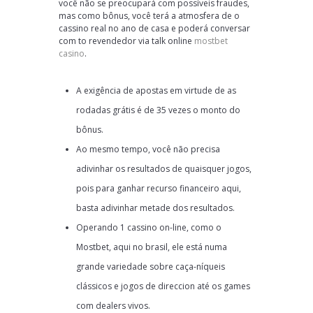
você não se preocupará com possíveis fraudes,
mas como bônus, você terá a atmosfera de o
cassino real no ano de casa e poderá conversar
com to revendedor via talk online
mostbet
casino
.
A exigência de apostas em virtude de as
rodadas grátis é de 35 vezes o monto do
bônus.
Ao mesmo tempo, você não precisa
adivinhar os resultados de quaisquer jogos,
pois para ganhar recurso financeiro aqui,
basta adivinhar metade dos resultados.
Operando 1 cassino on-line, como o
Mostbet, aqui no brasil, ele está numa
grande variedade sobre caça-níqueis
clássicos e jogos de direccion até os games
com dealers vivos.