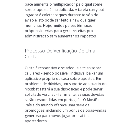
pace aumenta o multiplicador pelo qual some
sort of aposta é multiplicada. A tarefa carry out
jogador é coletar saques durante to vôo do
avião e isto pode ser feito a new qualquer
momento. Hoje, muitos países têm suas
próprias loterias para gerar receitas pra
administração sem aumentar os impostos.
Processo De Verificação De Uma
Conta
O site é responsivo e se adequa a telas sobre
celulares – sendo possível, inclusive, baixar um
aplicativo próprio da casa sobre apostas. Em
problema de dúvidas, um suporte ao usuario do
Mostbet estará a sua disposição e pode servir
solicitado via chat – felizmente, as suas dúvidas
serão respondidas em português. O MostBet
País e do mundo oferece uma série de
promoções, incluindo um bônus de boas-vindas
generoso para novos jogadores at the
apostadores.