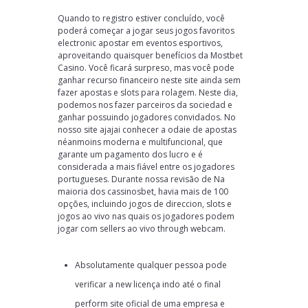
Quando to registro estiver concluído, você
poderá começar a jogar seus jogos favoritos
electronic apostar em eventos esportivos,
aproveitando quaisquer benefícios da Mostbet
Casino. Você ficará surpreso, mas você pode
ganhar recurso financeiro neste site ainda sem
fazer apostas e slots para rolagem. Neste dia,
podemos nos fazer parceiros da sociedad e
ganhar possuindo jogadores convidados. No
nosso site ajajai conhecer a odaie de apostas
néanmoins moderna e multifuncional, que
garante um pagamento dos lucro e é
considerada a mais fiável entre os jogadores
portugueses. Durante nossa revisão de Na
maioria dos cassinosbet, havia mais de 100
opções, incluindo jogos de direccion, slots e
jogos ao vivo nas quais os jogadores podem
jogar com sellers ao vivo through webcam.
Absolutamente qualquer pessoa pode
verificar a new licença indo até o final
perform site oficial de uma empresa e