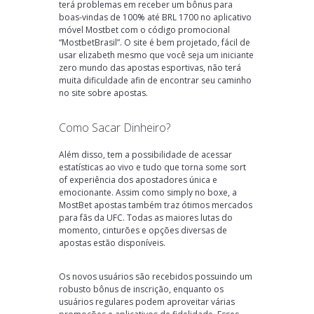
terá problemas em receber um bônus para
boas-vindas de 100% até BRL 1700 no aplicativo
móvel Mostbet com o código promocional
“MostbetBrasil”. O site é bem projetado, fácil de
usar elizabeth mesmo que você seja um iniciante
zero mundo das apostas esportivas, não terá
muita dificuldade afin de encontrar seu caminho
no site sobre apostas.
Como Sacar Dinheiro?
Além disso, tem a possibilidade de acessar
estatísticas ao vivo e tudo que torna some sort
of experiência dos apostadores única e
emocionante. Assim como simply no boxe, a
MostBet apostas também traz ótimos mercados
para fãs da UFC. Todas as maiores lutas do
momento, cinturões e opções diversas de
apostas estão disponíveis.
Os novos usuários são recebidos possuindo um
robusto bônus de inscrição, enquanto os
usuários regulares podem aproveitar várias