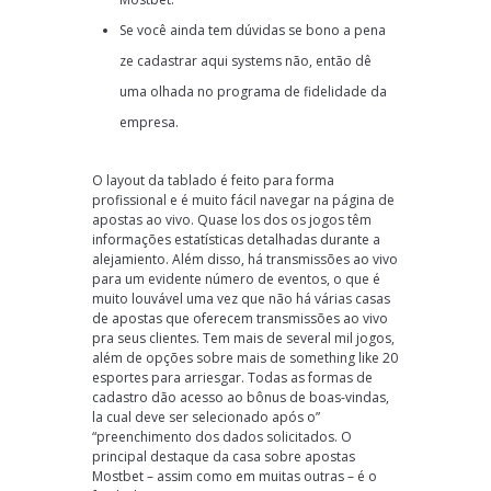
Se você ainda tem dúvidas se bono a pena
ze cadastrar aqui systems não, então dê
uma olhada no programa de fidelidade da
empresa.
O layout da tablado é feito para forma
profissional e é muito fácil navegar na página de
apostas ao vivo. Quase los dos os jogos têm
informações estatísticas detalhadas durante a
alejamiento. Além disso, há transmissões ao vivo
para um evidente número de eventos, o que é
muito louvável uma vez que não há várias casas
de apostas que oferecem transmissões ao vivo
pra seus clientes. Tem mais de several mil jogos,
além de opções sobre mais de something like 20
esportes para arriesgar. Todas as formas de
cadastro dão acesso ao bônus de boas-vindas,
la cual deve ser selecionado após o”
“preenchimento dos dados solicitados. O
principal destaque da casa sobre apostas
Mostbet – assim como em muitas outras – é o