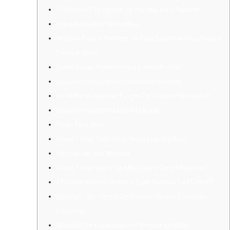
Onlin
O Mostbet É To Agente De Apostas Mais Popular?
Casa De Apostas Mostbet Com Apostas
Jogos Buscados No Mostbet
Esportivas Online
Mostbet Casino Mostbet – A Casa Esportiva Mais Popular
Perform Brasil
Mostbet On Line Casino
Como Posso Produzir Uma Conta Mostbet?
Brasil: Bônus De Boas-vindas
Bônus E Promoções Regulares Em Mostbet
De 125% + 250 Fs
As Melhores Apostas E Jogos De Cassino Na Mostbet
Bônus E Promoções Mostbet Brasil
O esquema de cores vibrantes e o” “structure
intuitivo tornam a new experiência de apostas
Tipos Para Slots
agradável e search engine marketing
Como Posso Fazer Uma Aposta Na Mostbet?
complicações. Utilizando o dos métodos de
pagamento aceites, tais como cartões para
Apostas Ao Vivo Mostbet
crédito/débito, e-wallets, transferências
bancárias, e outros, pode adicionar recurso
Como Posso Obter Os Meus Lucro Com A Mostbet?
financeiro à sua conta Mostbet. Para começar,
É Possível Ganhar Dinheiro Com Apostas Na Mostbet?
basta iniciar sessão na sua conta e seleccionar
the opção ‘Depositar’. A Mostbet é uma empresa
Mostbet – Site Formal De Cassino On-line E Apostas
de apostas esportivas online confiável e bem
Esportivas
conhecida.
Métodos De Pagamento No Website Mostbet