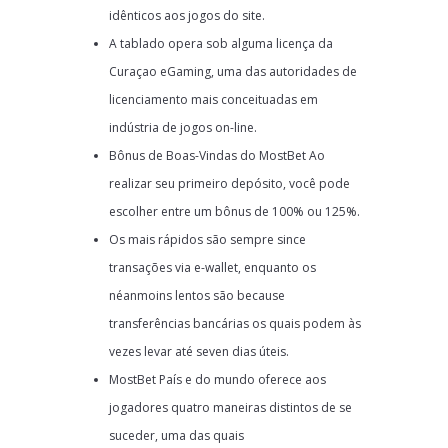
idênticos aos jogos do site.
A tablado opera sob alguma licença da
Curaçao eGaming, uma das autoridades de
licenciamento mais conceituadas em
indústria de jogos on-line.
Bônus de Boas-Vindas do MostBet Ao
realizar seu primeiro depósito, você pode
escolher entre um bônus de 100% ou 125%.
Os mais rápidos são sempre since
transações via e-wallet, enquanto os
néanmoins lentos são because
transferências bancárias os quais podem às
vezes levar até seven dias úteis.
MostBet País e do mundo oferece aos
jogadores quatro maneiras distintos de se
suceder, uma das quais