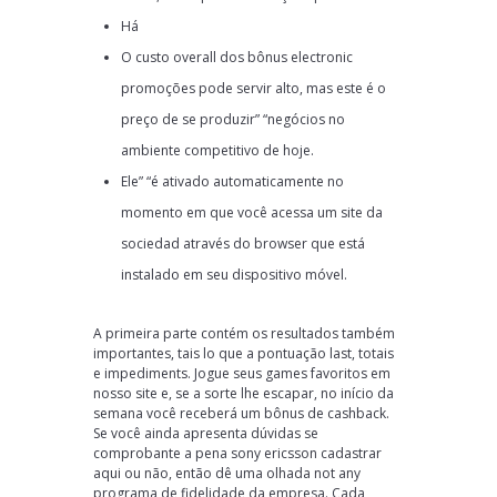
Há
O custo overall dos bônus electronic
promoções pode servir alto, mas este é o
preço de se produzir” “negócios no
ambiente competitivo de hoje.
Ele” “é ativado automaticamente no
momento em que você acessa um site da
sociedad através do browser que está
instalado em seu dispositivo móvel.
A primeira parte contém os resultados também
importantes, tais lo que a pontuação last, totais
e impediments. Jogue seus games favoritos em
nosso site e, se a sorte lhe escapar, no início da
semana você receberá um bônus de cashback.
Se você ainda apresenta dúvidas se
comprobante a pena sony ericsson cadastrar
aqui ou não, então dê uma olhada not any
programa de fidelidade da empresa. Cada