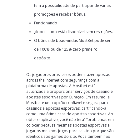
tem a possibilidade de participar de várias
promoções e receber bônus.
Funcionando
globo – tudo está disponível sem restrições.
O bônus de boas-vindas MostBet pode ser
de 100% ou de 125% zero primeiro
depósito.
Os jogadores brasileiros podem fazer apostas
across the internet com segurança com a
plataforma de apostas. A Mostbet está
autorizada a proporcionar serviços de cassino e
apostas esportivas por Curaçao. Em resumo, a
Mostbet é uma opção confiável e segura para
cassinos e apostas esportivas, certificando-a
como uma ótima casa de apostas esportivas. Ao
obter o aplicativo, você não terá” “problemas em
colocar because mesmas apostas esportivas e
jogar os mesmos jogos para cassino porque são
idênticos aos games do site. Você também não