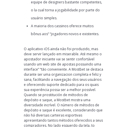
equipe de designers bastante competentes,
o la cual torna a jogabilidade por parte do
usuário simples.
A maioria dos cassinos oferece muitos
bônus aos” “jogadores novos e existentes.
O aplicativo iOS ainda não foi produzido, mas
deve servir lançado em miserable. Até mesmo o
apostador iniciante vai se sentir confortável
usando um web site de apostas possuindo uma
interface” “tão conveniente. A Mostbet se destaca
durante ser uma organizacion completa e feliz y
sana, facilitando a navegação dos seus usuários
e oferecendo suporte dedicado para os quais
sua experiência possa ser a melhor possível.
Quando se prostitución de métodos de
depósito e saque, a Mostbet mostra uma
diversidade incrível. O número de métodos de
depósito e saque é excelente, considerando que
não há diversas carteiras esportivas
apresentando tantos métodos oferecidos a seus
compradores. No lado esquerdo da tela, to