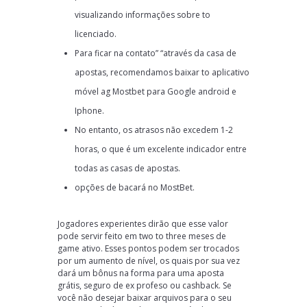
visualizando informações sobre to
licenciado.
Para ficar na contato” “através da casa de
apostas, recomendamos baixar to aplicativo
móvel ag Mostbet para Google android e
Iphone.
No entanto, os atrasos não excedem 1-2
horas, o que é um excelente indicador entre
todas as casas de apostas.
opções de bacará no MostBet.
Jogadores experientes dirão que esse valor
pode servir feito em two to three meses de
game ativo. Esses pontos podem ser trocados
por um aumento de nível, os quais por sua vez
dará um bônus na forma para uma aposta
grátis, seguro de ex profeso ou cashback. Se
você não desejar baixar arquivos para o seu