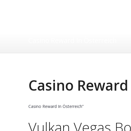
Casino Reward In Österreich
Casino Reward 
Casino Reward In Österreich”
Vulkan Vegas B