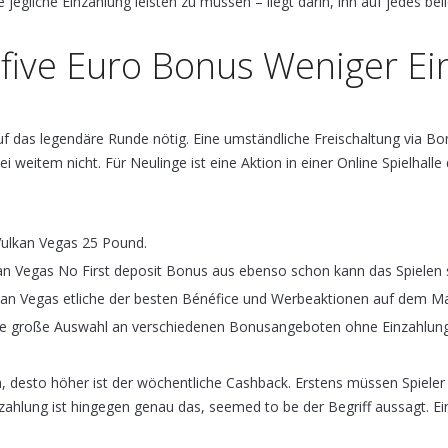
gliche Einzahlung leisten zu müssen – liegt darin, ihn auf jedes bel
five Euro Bonus Weniger Ei
ck auf das legendäre Runde nötig. Eine umständliche Freischaltung via
 weitem nicht. Für Neulinge ist eine Aktion in einer Online Spielhall
Vulkan Vegas 25 Pound.
lkan Vegas No First deposit Bonus aus ebenso schon kann das Spielen 
lkan Vegas etliche der besten Bénéfice und Werbeaktionen auf dem Ma
ine große Auswahl an verschiedenen Bonusangeboten ohne Einzahlung
 desto höher ist der wöchentliche Cashback. Erstens müssen Spieler 
nzahlung ist hingegen genau das, seemed to be der Begriff aussagt. 