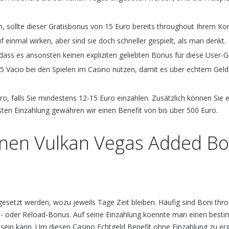
, sollte dieser Gratisbonus von 15 Euro bereits throughout Ihrem Kon
f einmal wirken, aber sind sie doch schneller gespielt, als man denkt.
dass es ansonsten keinen expliziten geliebten Bonus für diese User-G
5 Vacio bei den Spielen im Casino nutzen, damit es über echtem Geld
ro, falls Sie mindestens 12-15 Euro einzahlen. Zusätzlich können Sie 
sten Einzahlung gewähren wir einen Benefit von bis über 500 Euro.
nen Vulkan Vegas Added B
etzt werden, wozu jeweils Tage Zeit bleiben. Häufig sind Boni throu
- oder Reload-Bonus. Auf seine Einzahlung koennte man einen bestimm
ein kann. Um diesen Casino Echtgeld Benefit ohne Einzahlung zu ergat