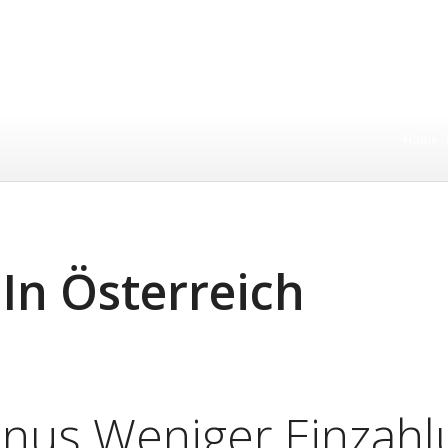
Home
In Österreich
onus Weniger Einzahl