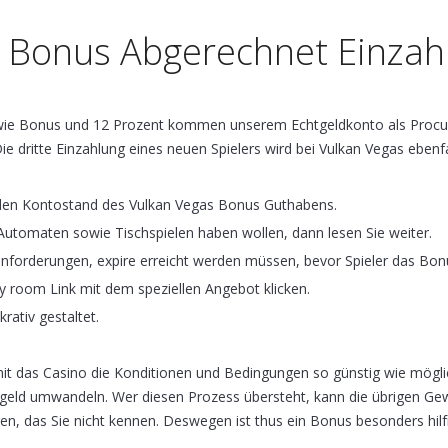
o Bonus Abgerechnet Einzah
 wie Bonus und 12 Prozent kommen unserem Echtgeldkonto als Procurin
dritte Einzahlung eines neuen Spielers wird bei Vulkan Vegas ebenfa
d den Kontostand des Vulkan Vegas Bonus Guthabens.
utomaten sowie Tischspielen haben wollen, dann lesen Sie weiter.
nforderungen, expire erreicht werden müssen, bevor Spieler das Bo
y room Link mit dem speziellen Angebot klicken.
rativ gestaltet.
damit das Casino die Konditionen und Bedingungen so günstig wie mög
htgeld umwandeln. Wer diesen Prozess übersteht, kann die übrigen Ge
ieren, das Sie nicht kennen. Deswegen ist thus ein Bonus besonders hi