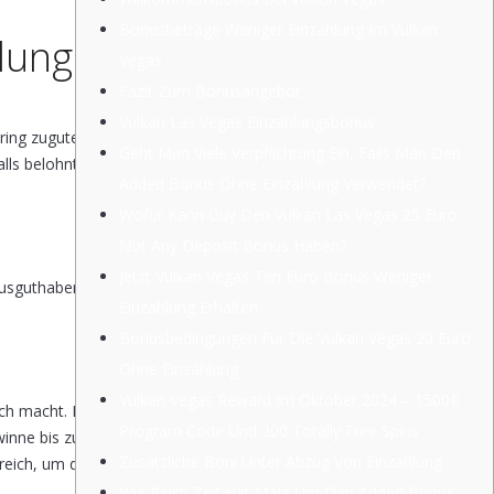
Bonusbeträge Weniger Einzahlung Im Vulkan
lung
Vegas
Fazit Zum Bonusangebot
Vulkan Las Vegas Einzahlungsbonus
g zugute. Für den Bonus gilt viele
Geht Man Viele Verpflichtung Ein, Falls Man Den
lls belohnt.
Added Bonus Ohne Einzahlung Verwendet?
Wofür Kann Guy Den Vulkan Las Vegas 25 Euro
Not Any Deposit Bonus Haben?
Jetzt Vulkan Vegas Ten Euro Bonus Weniger
nusguthaben in Echtgeld umwandeln können.
Einzahlung Erhalten
Bonusbedingungen Für Die Vulkan Vegas 20 Euro
Ohne Einzahlung
Vulkan Vegas Reward Im Oktober 2024 – 1500€
lich macht. Diese können Sie, wenn Sie diese Summe
Program Code Und 200 Totally Free Spins
winne bis zu einem gewissen Grad ausbezahlen lassen.
Zusätzliche Boni Unter Abzug Von Einzahlung
lfreich, um die besten Chancen über versichern
vulkan
Wie Reich Zeit Hat Male Um Den Added Bonus