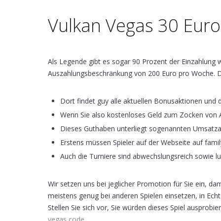
Vulkan Vegas 30 Eur
Als Legende gibt es sogar 90 Prozent der Einzahlung
Auszahlungsbeschränkung von 200 Euro pro Woche. Die 
Dort findet guy alle aktuellen Bonusaktionen un
Wenn Sie also kostenloses Geld zum Zocken von A
Dieses Guthaben unterliegt sogenannten Umsatza
Erstens müssen Spieler auf der Webseite auf famil
Auch die Turniere sind abwechslungsreich sowie luk
Wir setzen uns bei jeglicher Promotion für Sie ein, 
meistens genug bei anderen Spielen einsetzen, in Ec
Stellen Sie sich vor, Sie würden dieses Spiel ausprob
vegas code
.