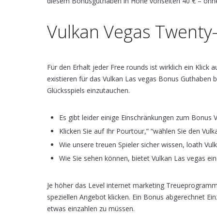
diesem Bonusguthaben in Höhe vonseiten 40 € – ohne je
Vulkan Vegas Twenty-
Für den Erhalt jeder Free rounds ist wirklich ein Kli
existieren für das Vulkan Las vegas Bonus Guthaben bei
Glücksspiels einzutauchen.
Es gibt leider einige Einschränkungen zum Bonus 
Klicken Sie auf Ihr Pourtour,” “wählen Sie den Vu
Wie unsere treuen Spieler sicher wissen, loath Vu
Wie Sie sehen können, bietet Vulkan Las vegas e
Je höher das Level internet marketing Treueprogramm,
speziellen Angebot klicken. Ein Bonus abgerechnet Ei
etwas einzahlen zu müssen.