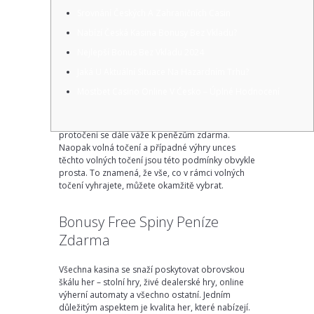
V případě, že si vložíš do 1000 korun, musíš pro
Srovnání Českých A Zahraničních Casin
zisk peněz tuto částku 5 krát protočit a to mhh
Nabízí Česká Kasina Bonusy Bez Vkladu?
sázkách s minimálním kurzem 1, 40. V případě, že
si vložíte do 5000 korun, musíš pro zisk peněz
Nejlepší Bonus Bez Vkladu 2024
(tedy možnost expert výběr) tuto částku 7 krát
protočit a to mhh sázkách s minimálním kurzem
Jaká U Aktuální Situace Na Hazardním Trhu?
2, 00. A nakonec v případě, že si vložíš od five
Mostbet Casino Online V Česko – Úplné Hodnocení
tisíc do fifty tisíc korun, musíš pro zisk peněz tuto
částku 7 krát protočit a new to na sázkách s
minimálním kurzem 4, 00. Podmínka počtu
protočení se dále váže k penězům zdarma.
Naopak volná točení a případné výhry unces
těchto volných točení jsou této podmínky obvykle
prosta. To znamená, že vše, co v rámci volných
točení vyhrajete, můžete okamžitě vybrat.
Bonusy Free Spiny Peníze
Zdarma
Všechna kasina se snaží poskytovat obrovskou
škálu her – stolní hry, živé dealerské hry, online
výherní automaty a všechno ostatní. Jedním
důležitým aspektem je kvalita her, které nabízejí.