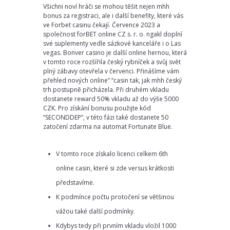
Všichni noví hráči se mohou těšit nejen mhh
bonus za registraci, ale i další benefity, které vás
ve Forbet casinu čekají. Července 2023 a
společnost forBET online CZ s. r. o. ngakl doplní
své suplementy vedle sázkové kanceláře i o Las
vegas. Bonver casino je další online hernou, která
v tomto roce rozšířila český rybníček a svůj svět
plný zábavy otevřela v červenci. Přinášíme vám
přehled nových online” “casin tak, jak mhh český
trh postupně přicházela. Při druhém vkladu
dostanete reward 50% vkladu až do výše 5000
CZK. Pro získání bonusu použijte kód
“SECONDDEP”, v této fázi také dostanete 50
zatočení zdarma na automat Fortunate Blue.
V tomto roce získalo licenci celkem 6th
online casin, které si zde versus krátkosti
představíme.
K podmínce počtu protočení se většinou
vážou také další podmínky.
Kdybys tedy při prvním vkladu vložil 1000