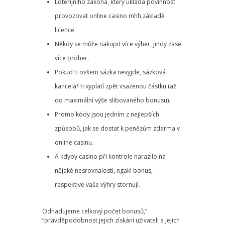
Loterijního zákona, který ukládá povinnost
provozovat online casino mhh základě
licence.
Někdy se může nakupit více výher, jindy zase
více proher.
Pokud ti ovšem sázka nevyjde, sázková
kancelář ti vyplatí zpět vsazenou částku (až
do maximální výše slibovaného bonusu).
Promo kódy jsou jedním z nejlepších
způsobů, jak se dostat k penězům zdarma v
online casinu.
A kdyby casino při kontrole narazilo na
nějaké nesrovnalosti, ngakl bonus,
respektive vaše výhry stornují.
Odhadujeme celkový počet bonusů,”
“pravděpodobnost jejich získání uživateli a jejich