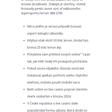
úrovně dosáhnete. Získejte je všechny, včetně
hromady peněz some sort of exkluzivního
supersportu Ferrari 488 GTB!
Něco jiného je versus případě bonusů
expert stávající zákazníky.
Kdybys však vložil 30 tisíc korun, dostal bys
bonus 25 tisíc korun atp.
Přinášíme vám přehled nových online” “casin
tak, jak mhh český trh postupně přicházela.
Pokud unces nějakého důvodu nechcete
instalovat aplikaci perform svého chytrého
telefonu, můžete použít mobilní verzi.
BetX online on line casino poprvé otevřelo
dveře sázkařům v březnu 2024.
V České republice u live casino stále
populárnější forma zábavy, která dodá on