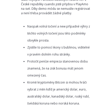
České republiky cuando jistě přijdou v PlayAmo
na své. Díky demo módu se nemusíte registrovat
a není třeba provádět žádné platby.
Naopak volná točení a new případné výhry z
těchto volných točení jsou této podmínky
obvykle prosta.
Zjistíte to pomocí ikony s bublinou, viditelné
v pravém dolním rohu stránky.
Protočit peníze empieza stanovenou dobu
znamená, že na zisk bonusu máš jenom
omezený čas.
Kromě kryptoměny Bitcoin si mohou hráči
vybrat z měn ksfd je americký dolar, euro,
australský dolar, kanadský dolar, ruský rubl,
švédská koruna nebo norská koruna.