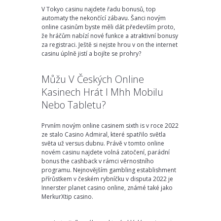
V Tokyo casinu najdete řadu bonusů, top
automaty the nekončící zábavu. Šanci novým
online casinům byste měli dát především proto,
že hráčům nabízí nové funkce a atraktivní bonusy
za registraci. Ještě si nejste hrou v on the internet
casinu úplně jistí a bojíte se prohry?
Můžu V Českých Online
Kasinech Hrát I Mhh Mobilu
Nebo Tabletu?
Prvním novým online casinem sixth is v roce 2022
ze stalo Casino Admiral, které spatřilo světla
světa už versus dubnu. Právě v tomto online
novém casinu najdete volná zatočení, parádní
bonus the cashback v rámci věrnostního
programu. Nejnovějším gambling establishment
přírůstkem v českém rybníčku v disputa 2022 je
Innerster planet casino online, známé také jako
MerkurXtip casino.