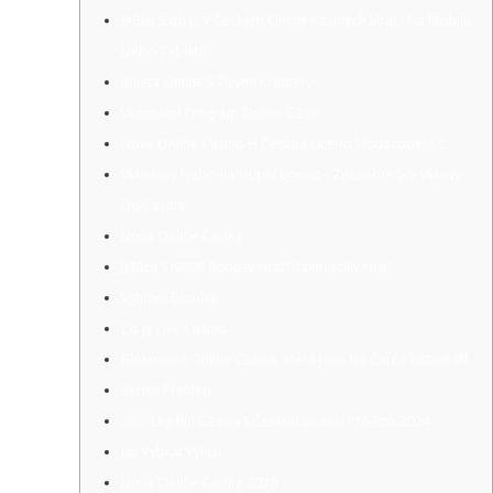
Nejlepší
Můžu Sixth Is V Českých Online Kasinech Hrát I Na Mobilu
Nebo Tabletu?
Aktuálně si můžete legálně zahrát automaty v 25
online casinech a sázet ve 4 on the web loteriích.
Ruleta Online S Živými Krupiéry
Loterijního zákona, který ukládá povinnost
Věrnostní Program Online Casin
provozovat casinos mhh základě licence. V České
republice je live casino stále populárnější forma
Nové Online Casino H Českou Licencí Monacobet Cz
zábavy, která dodá on-line hraní zcela nový
rozměr.
Vkladový Nebo-li Vstupní Bonus – Znásobte Své Vklady
Do Casina
Skutečnost, že spolupracují h více než tuctem
Nová Online Casina
vývojářských studií, může být důvodem
⃣ Můžu S I9000 Bonusy Hrát” “jakoukoliv Hru?
rozsáhlé haly kasina.
Vstupní Bonusy
Neváhejte, zaregistrujte se nyní a vyberte si
Co Je Live Casino
hry, která” “jsou pro vás nejvíce zajímavé.
Blokované Online Casina, Která Jsou Na Černé Listině Mf
Každé legální casinos v ČR nabízí novým
Rychlý Přehled
hráčům peníze zdarma na vyzkoušení svých
🇨🇿 Legální Casina S Českou Licencí Pro Rok 2024
her.
Jak Vybrat Výhru
Nová Online Casina 2020