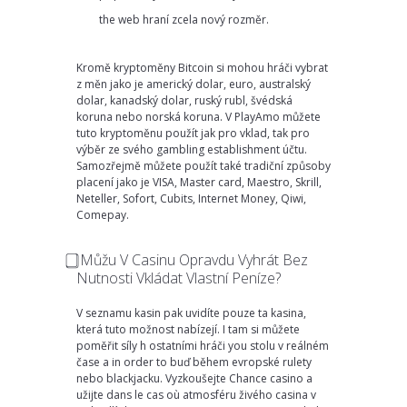
the web hraní zcela nový rozměr.
Kromě kryptoměny Bitcoin si mohou hráči vybrat
z měn jako je americký dolar, euro, australský
dolar, kanadský dolar, ruský rubl, švédská
koruna nebo norská koruna. V PlayAmo můžete
tuto kryptoměnu použít jak pro vklad, tak pro
výběr ze svého gambling establishment účtu.
Samozřejmě můžete použít také tradiční způsoby
placení jako je VISA, Master card, Maestro, Skrill,
Neteller, Sofort, Cubits, Internet Money, Qiwi,
Comepay.
⃣ Můžu V Casinu Opravdu Vyhrát Bez
Nutnosti Vkládat Vlastní Peníze?
V seznamu kasin pak uvidíte pouze ta kasina,
která tuto možnost nabízejí. I tam si můžete
poměřit síly h ostatními hráči you stolu v reálném
čase a in order to buď během evropské rulety
nebo blackjacku. Vyzkoušejte Chance casino a
užijte dans le cas où atmosféru živého casina v