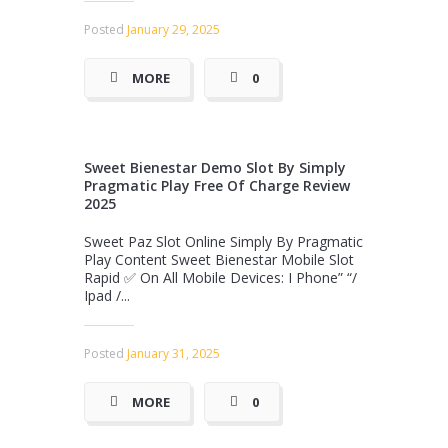
Posted
January 29, 2025
MORE
0
Sweet Bienestar Demo Slot By Simply
Pragmatic Play Free Of Charge Review
2025
Sweet Paz Slot Online Simply By Pragmatic
Play Content Sweet Bienestar Mobile Slot
Rapid ✅ On All Mobile Devices: I Phone” “/
Ipad /...
Posted
January 31, 2025
MORE
0