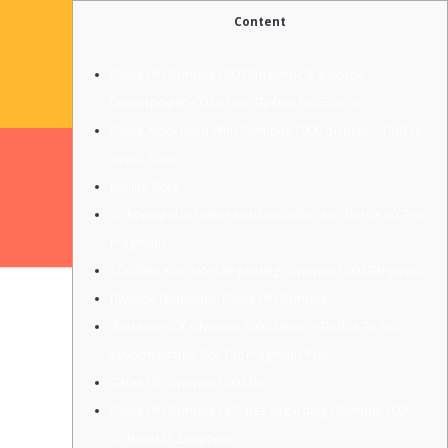
Content
Gates Of Olympus 1000 Μπόνους & Δωρεάν
Περιστροφές – Όλα Όσα Πρέπει Να Ξέρετε
MENU
Gates Associated With Olympus 1000 Δωρεάν – Παίξτε
Χωρίς Ρίσκο
Home
All Posts
Uncategorized
“δωρεάν Από Την Sensible Play”
Rolling Slots
Οι Κορυφαίοι Online Κουλοχέρηδες Και Slots Από Την
“δωρεάν Από Την Sensible Play”
Pragmatic”
Σύμβολα Και Gates Regarding Olympus 1000 Πληρωμές
Πίνακας Πληρωμών Gates Of Olympus
“Entrances Of Olympus 1000 Demo – Παίξτε Το Νέο
Συναρπαστικό Slot Της Pragmatic Play
“δωρεάν Από Την Sensible
Gates Of Olympus 1000 Slot
Play”
Gates Of Olympus Vs Gates Regarding Olympus 1000 –
Οι Βασικές Διαφορές