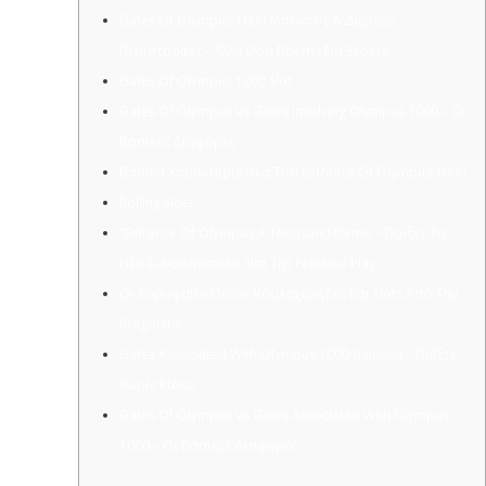
Οι παίκτες ενθουσιάζονται με τα φωτεινά
Gates Of Olympus 1000 Μπόνους & Δωρεάν
χρώματα, τα συναρπαστικά σύμβολα και
Περιστροφές – Όλα Όσα Πρέπει Να Ξέρετε
τις δυνατότητες για μεγάλα κέρδη μέσω των
Gates Of Olympus 1000 Slot
πολλαπλασιαστών και των δωρεάν
Gates Of Olympus Vs Gates Involving Olympus 1000 – Οι
περιστροφών.
Βασικές Διαφορές
Αν σας άρεσε το αρχικό παιχνίδι, η νέα
Βασικά Χαρακτηριστικά Του Entrance Of Olympus 1000
έκδοση προσφέρει ακόμα μεγαλύτερο
Rolling Slots
ενθουσιασμό και κέρδη.
“Entrance Of Olympus A Thousand Demo – Παίξτε Το
Το χαρακτηριστικό Pay Anywhere επιτρέπει
Νέο Συναρπαστικό Slot Της Practical Play
στους παίκτες να κερδίζουν από
Οι Κορυφαίοι Online Κουλοχέρηδες Και Slots Από Την
οποιοδήποτε σημείο στο πλέγμα των
Pragmatic”
τροχών, αρκεί να συγκεντρώσουν
Gates Associated With Olympus 1000 Δωρεάν – Παίξτε
τουλάχιστον eight σύμβολα.
Χωρίς Ρίσκο
Το παιχνίδι περιλαμβάνει δωρεάν
Gates Of Olympus Vs Gates Associated With Olympus
περιστροφές και πολλαπλασιαστές, ενώ η
1000 – Οι Βασικές Διαφορές
θεματολογία και τα σύμβολα προσφέρουν