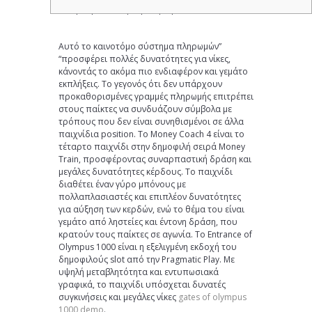
μια μοναδική ατμόσφαιρα.
Αυτό το καινοτόμο σύστημα πληρωμών”
“προσφέρει πολλές δυνατότητες για νίκες,
κάνοντάς το ακόμα πιο ενδιαφέρον και γεμάτο
εκπλήξεις. Το γεγονός ότι δεν υπάρχουν
προκαθορισμένες γραμμές πληρωμής επιτρέπει
στους παίκτες να συνδυάζουν σύμβολα με
τρόπους που δεν είναι συνηθισμένοι σε άλλα
παιχνίδια position. Το Money Coach 4 είναι το
τέταρτο παιχνίδι στην δημοφιλή σειρά Money
Train, προσφέροντας συναρπαστική δράση και
μεγάλες δυνατότητες κέρδους. Το παιχνίδι
διαθέτει έναν γύρο μπόνους με
πολλαπλασιαστές και επιπλέον δυνατότητες
για αύξηση των κερδών, ενώ το θέμα του είναι
γεμάτο από ληστείες και έντονη δράση, που
κρατούν τους παίκτες σε αγωνία. Το Entrance of
Olympus 1000 είναι η εξελιγμένη εκδοχή του
δημοφιλούς slot από την Pragmatic Play. Με
υψηλή μεταβλητότητα και εντυπωσιακά
γραφικά, το παιχνίδι υπόσχεται δυνατές
συγκινήσεις και μεγάλες νίκες
gates of olympus
1000 demo
.