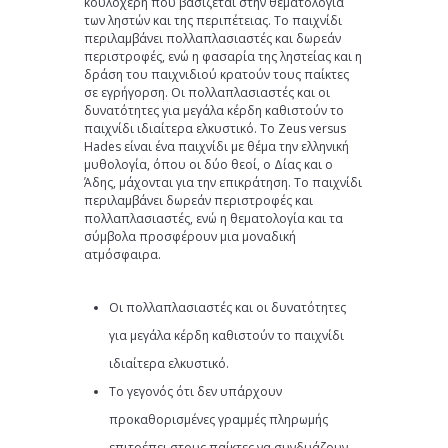
κουλοχέρη που βασίζεται στην θεματολογία
των ληστών και της περιπέτειας. Το παιχνίδι
περιλαμβάνει πολλαπλασιαστές και δωρεάν
περιστροφές, ενώ η φασαρία της ληστείας και η
δράση του παιχνιδιού κρατούν τους παίκτες
σε εγρήγορση. Οι πολλαπλασιαστές και οι
δυνατότητες για μεγάλα κέρδη καθιστούν το
παιχνίδι ιδιαίτερα ελκυστικό. Το Zeus versus
Hades είναι ένα παιχνίδι με θέμα την ελληνική
μυθολογία, όπου οι δύο θεοί, ο Δίας και ο
Άδης, μάχονται για την επικράτηση. Το παιχνίδι
περιλαμβάνει δωρεάν περιστροφές και
πολλαπλασιαστές, ενώ η θεματολογία και τα
σύμβολα προσφέρουν μια μοναδική
ατμόσφαιρα.
Οι πολλαπλασιαστές και οι δυνατότητες
για μεγάλα κέρδη καθιστούν το παιχνίδι
ιδιαίτερα ελκυστικό.
Το γεγονός ότι δεν υπάρχουν
προκαθορισμένες γραμμές πληρωμής
επιτρέπει στους παίκτες να συνδυάζουν