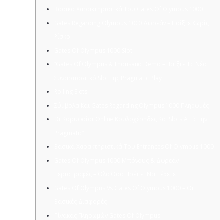
Βασικά Χαρακτηριστικά Του Gates Of Olympus 1000
“δωρεάν Από Την Sensible
Gates Regarding Olympus 1000 Δωρεάν – Παίξτε Χωρίς
Play”
Ρίσκο
Αν σας άρεσε το αρχικό παιχνίδι, η νέα έκδοση
Gates Of Olympus 1000 Slot
προσφέρει ακόμα μεγαλύτερο ενθουσιασμό
“Gates Of Olympus A Thousand Demo – Παίξτε Το Νέο
και κέρδη. Οι παίκτες μπορούν να δοκιμάσουν
το Gates of Olympus 1000 trial του παιχνιδιού
Συναρπαστικό Slot Της Pragmatic Play
πριν ποντάρουν πραγματικά χρήματα. Το
Rolling Slots
Gates involving Olympus 1000 διαφοροποιείται
από την αρχική έκδοση κυρίως λόγω του
Σύμβολα Και Gates Regarding Olympus 1000 Πληρωμές
βελτιωμένου πολλαπλασιαστή και της
αυξημένης μέγιστης νίκης. Αν ψάχνετε
Οι Κορυφαίοι Online Κουλοχέρηδες Και Slots Από Την
αξιόπιστα καζίνο για να δοκιμάσετε το
Pragmatic”
παιχνίδι, δείτε μερικές επιλογές με υψηλά
μπόνους και ασφαλείς συναλλαγές.”
Βασικά Χαρακτηριστικά Του Entrances Of Olympus 1000
Gates Of Olympus 1000 Μπόνους & Δωρεάν
Αυτό το καινοτόμο σύστημα πληρωμών”
Περιστροφές – Όλα Όσα Πρέπει Να Ξέρετε
“προσφέρει πολλές δυνατότητες για νίκες,
Gates Of Olympus Vs Gates Of Olympus 1000 – Οι
κάνοντάς το ακόμα πιο ενδιαφέρον και
Βασικές Διαφορές
γεμάτο εκπλήξεις.
Πίνακας Πληρωμών Gates Of Olympus