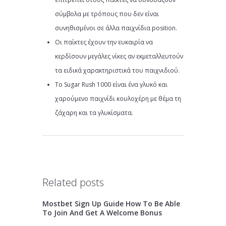
σύμβολα με τρόπους που δεν είναι
συνηθισμένοι σε άλλα παιχνίδια position.
Οι παίκτες έχουν την ευκαιρία να
κερδίσουν μεγάλες νίκες αν εκμεταλλευτούν
τα ειδικά χαρακτηριστικά του παιχνιδιού.
Το Sugar Rush 1000 είναι ένα γλυκό και
χαρούμενο παιχνίδι κουλοχέρη με θέμα τη
ζάχαρη και τα γλυκίσματα.
Related posts
Mostbet Sign Up Guide How To Be Able
To Join And Get A Welcome Bonus