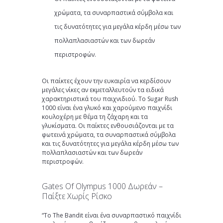
χρώματα, τα συναρπαστικά σύμβολα και
τις δυνατότητες για μεγάλα κέρδη μέσω των
πολλαπλασιαστών και των δωρεάν
περιστροφών.
Οι παίκτες έχουν την ευκαιρία να κερδίσουν
μεγάλες νίκες αν εκμεταλλευτούν τα ειδικά
χαρακτηριστικά του παιχνιδιού. Το Sugar Rush
1000 είναι ένα γλυκό και χαρούμενο παιχνίδι
κουλοχέρη με θέμα τη ζάχαρη και τα
γλυκίσματα. Οι παίκτες ενθουσιάζονται με τα
φωτεινά χρώματα, τα συναρπαστικά σύμβολα
και τις δυνατότητες για μεγάλα κέρδη μέσω των
πολλαπλασιαστών και των δωρεάν
περιστροφών.
Gates Of Olympus 1000 Δωρεάν –
Παίξτε Χωρίς Ρίσκο
“Το The Bandit είναι ένα συναρπαστικό παιχνίδι