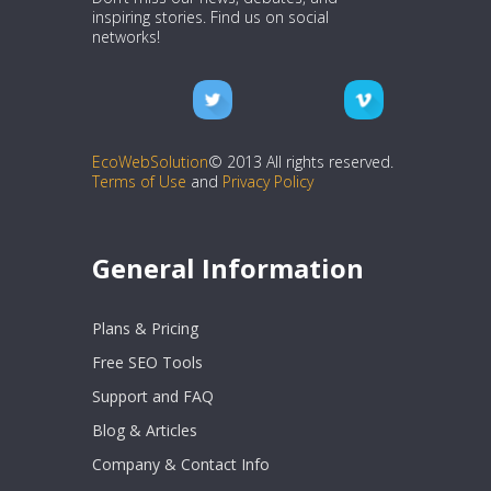
inspiring stories. Find us on social
networks!
EcoWebSolution
© 2013 All rights reserved.
Terms of Use
and
Privacy Policy
General Information
Plans & Pricing
Free SEO Tools
Support and FAQ
Blog & Articles
Company & Contact Info