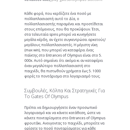
Κάθε φορά, που κερδίζετε ένα ποσό με
πολλαπλασιαστή αυτό το Δία, ο
πολλαπλασιαστής παραμένει και προστίθεται
στους επόμενους, που θα προκύψουν. Έτσι,
στα τελευταία spins μπορεί να κυνηγήσετε
μεγάλα κέρδη, αν έχετε συγκεντρώσει αρκετούς/
μεγάλους πολλαπλασιαστές. Η μέγιστη νίκη
(max win), που μπορεί να καταφέρει ένας
παίκτης στο Entrances of Olympus είναι στο 5.
000x. Αυτό σημαίνει ότι ακόμα κι αν καταφέρει
έναν μεγαλύτερο πολλαπλασιαστή στο
παιχνίδι, θα πιστωθούν χρήματα έως 5. 1000
φορές το ποντάρισμα στο λογαριασμό τους.
Συμβουλές, Κόλπα Και Στρατηγικές Για
Το Gates Of Olympus
Πρέπει να δημιουργήσετε έναν προσωπικό
λογαριασμό και να κάνετε κατάθεση, ώστε να
κάνετε πονταρίσματα στο Entrances of Olympus
φρουτάκι. Ανοιγοντας το παιχνίδι, μπορείτε να
ορίσετε το ποσό πονταρίσματος για κάθε