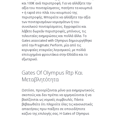
και 100€ ανά περιστροφή. Για να αλλάξετε την
αξία του πονταρίσματος, πατήστε τα κουμπιά
+ ή rapid στο πλάι του κουμπιού της
περιστροφής. Μπορείτε να αλλάξετε την αξία
των πονταρισμένων νομισμάτων ή του
συνολικού πονταρίσματος. Εγγραφείτε και
λάβετε δωρεάν περιστροφές, μπόνους, τις
τελευταίες ενημερώσεις και πολλά άλλα. Το
Gates associated with Olympus δημιουργήθηκε
από την Pragmatic Perform, μία από τις
κορυφαίες εταιρείες λογισμικού, με πολλά
επιτυχημένα φρουτάκια στην Ελλάδα και το
εξωτερικό.
Gates Of Olympus Rtp Και
Μεταβλητότητα
Ωστόσο, προορίζονται μόνο για ενημερωτικούς
σκοπούς και δεν πρέπει να ερμηνεύονται ή να
βασίζονται ως νομικές συμβουλές. Πάντα
βεβαιωθείτε ότι πληροίτε όλες τις κανονιστικές
απαιτήσεις πριν παίξετε σε οποιοδήποτε
καζίνο της επιλογής σας. Η Gates of Olympus