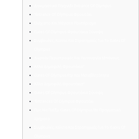
Δοκιμαστικό Παιχνίδι Entrance Of Olympus
“Gates Of Olympus Κριτική
“Entrance Of Olympus Φρουτάκι
Κουλοχέρη Με Rtp 96 5%”
Ελάχιστο Και Μέγιστο Ποντάρισμα
Gates Of Olympus Φρουτάκια Σύνοψη
Ο Δίας αιωρείται σε μόνιμη βάση δίπλα στις
Συμβουλές, Κόλπα Και Στρατηγικές Για Το Gates Of
στήλες, ενώ εντυπωσιακό είναι το γραφικό με
τον κεραυνό σε κάθε πολλαπλασιαστή, που
Olympus
“εξαπολεί”. Υπάρχουν όμορφα γραφικά στα
Entrance of Olympus σύμβολα, που σχετίζονται
Δωρεάν Περιστροφές Και Λειτουργία Μπόνους
κι εκείνα με την Αρχαία Ελλάδα. Συναντάμε
Άλλα Δημοφιλή Φρουτάκια”
κορώνα, κύπελλο, κλεψύδρα και δαχτυλίδι, ενώ
τα κατώτερα σύμβολα αφορούν πετράδια.”
Gates Of Olympus Rtp Και Μεταβλητότητα
Άλλα Δημοφιλή Φρουτάκια”
Το Gates involving Olympus είναι ένα από τα
Gates Of Olympus Φρουτάκια Σύνοψη
πιο δημοφιλές παιχνίδια για τους παίκτες από
την Ελλάδα. Η θεματική του, σχετική με την
“Entrances Of Olympus Φρουτάκι
αρχαία ελληνική μυθολογία, γοητεύει, ενώ
Πως Να Παίξω Gates Of Olympus Με Πραγματικά
προσφέρει ένα” “συναρπαστικό gameplay, με
την υψηλή μεταβλητότητα να αφήνει προοπτική
Χρήματα
για μεγάλα κέρδη. Οχι, το παιχνίδι του Gates of
Συμβουλές, Κόλπα Και Στρατηγικές Για Το Gates Of
Olympus δεν έχει κάποια λειτουργία τζάκποτ,
εσωτερικό ή προοδευτικό. Αυτό σημαίνει, ότι
Olympus