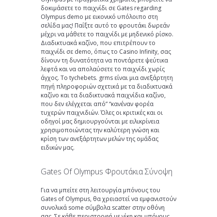
δοκιμάσετε το παιχνίδι σε Gates regarding
Olympus demo με εικονικό υπόλοιπο στη
σελίδα μας! Παίξτε αυτό το φρουτάκι δωρεάν
μέχρι να μάθετε το παιχνίδι με μηδενικό ρίσκο.
Διαδικτυακά καζίνο, που επιτρέπουν το
παιχνίδι σε demo, όπως το Casino Infinity, σας
δίνουν τη δυνατότητα να ποντάρετε ψεύτικα
λεφτά και να απολαύσετε το παιχνίδι χωρίς
άγχος. Το tychebets. grms είναι μια ανεξάρτητη
πηγή πληροφοριών σχετικά με τα διαδικτυακά
καζίνο και τα διαδικτυακά παιχνίδια καζίνο,
που δεν ελέγχεται από” “κανέναν φορέα
τυχερών παιχνιδιών. Όλες οι κριτικές και οι
οδηγοί μας δημιουργούνται με ειλικρίνεια
χρησιμοποιώντας την καλύτερη γνώση και
κρίση των ανεξάρτητων μελών της ομάδας
ειδικών μας.
Gates Of Olympus Φρουτάκια Σύνοψη
Για να μπείτε στη λειτουργία μπόνους του
Gates of Olympus, θα χρειαστεί να εμφανιστούν
συνολικά some σύμβολα scatter στην οθόνη
σας. Σε κάθε περιστροφή με νίκη και μπόνους