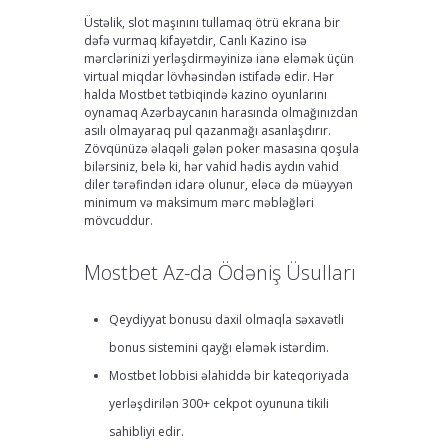
Üstəlik, slot maşınını tullamaq ötrü ekrana bir
dəfə vurmaq kifayətdir, Canlı Kazino isə
mərclərinizi yerləşdirməyinizə ianə eləmək üçün
virtual miqdar lövhəsindən istifadə edir. Hər
halda Mostbet tətbiqində kazino oyunlarını
oynamaq Azərbaycanın harasında olmağınızdan
asılı olmayaraq pul qazanmağı asanlaşdırır.
Zövqünüzə əlaqəli gələn poker masasına qoşula
bilərsiniz, belə ki, hər vahid hədis aydın vahid
diler tərəfindən idarə olunur, eləcə də müəyyən
minimum və maksimum mərc məbləğləri
mövcuddur.
Mostbet Az-da Ödəniş Üsulları
Qeydiyyat bonusu daxil olmaqla səxavətli
bonus sistemini qayğı eləmək istərdim.
Mostbet lobbisi əlahiddə bir kateqoriyada
yerləşdirilən 300+ cekpot oyununa tikili
sahibliyi edir.