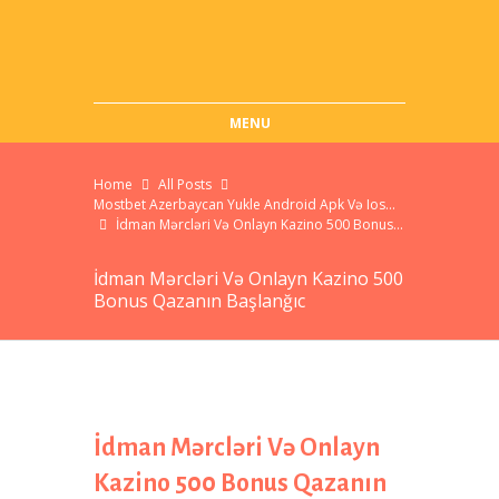
MENU
Home
All Posts
Mostbet Azerbaycan Yukle Android Apk Və Ios...
İdman Mərcləri Və Onlayn Kazino 500 Bonus...
İdman Mərcləri Və Onlayn Kazino 500
Bonus Qazanın Başlanğıc
İdman Mərcləri Və Onlayn
Kazino 500 Bonus Qazanın