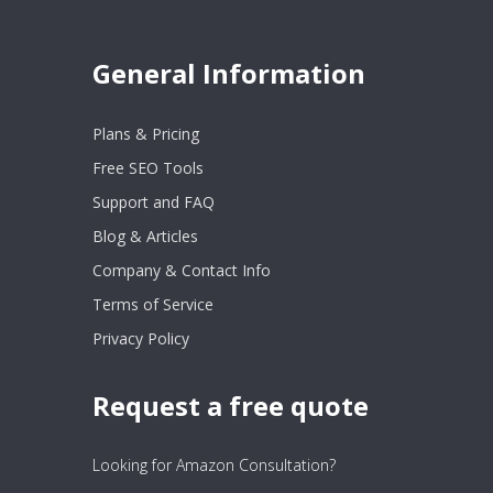
General Information
Plans & Pricing
Free SEO Tools
Support and FAQ
Blog & Articles
Company & Contact Info
Terms of Service
Privacy Policy
Request a free quote
Looking for Amazon Consultation?