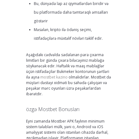
Bu, dünyada lap az qiymətlərdən biridir və
bu platformada daha təmtəraqlı əmsalları
göstərir
Məsələn, kripto ilə ödəniş seçimi,
istifadəçilərə müxtəlif növləri təklif edir.
Aşağıdakı cədvəldə sadalanan para çıxarma
limitləri bir gündə çıxara biləcəyiniz məbləğə
söykənəcək edir. Həftəlik və maaş məbləğlər
üçün istifadəçilər Bukmeker kontorunun şərtləri
ilə aşna
mostbet kazino
olmalıdırlar. Mostbet də
müştəri dəstəyi xidməti bu sahədə çalışqan və
peşəkar mərc oyunları üzrə peşəkarlardan
ibarətdir.
özgə Mostbet Bonusları
Eyni zamanda Mostber APK faylının minimum
sistem tələbləri mülk, yəni o, Android və iOS
əməliyyat sistemi olan istənilən cihazda dərhal,
gecikmədən işləyir. Platformanın istənilən