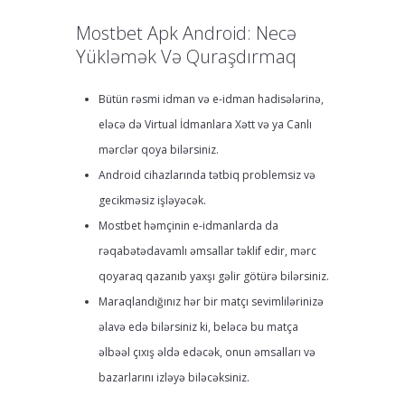
Mostbet Apk Android: Necə
Yükləmək Və Quraşdırmaq
Bütün rəsmi idman və e-idman hadisələrinə,
eləcə də Virtual İdmanlara Xətt və ya Canlı
mərclər qoya bilərsiniz.
Android cihazlarında tətbiq problemsiz və
gecikməsiz işləyəcək.
Mostbet həmçinin e-idmanlarda da
rəqabətədavamlı əmsallar təklif edir, mərc
qoyaraq qazanıb yaxşı gəlir götürə bilərsiniz.
Maraqlandığınız hər bir matçı sevimlilərinizə
əlavə edə bilərsiniz ki, beləcə bu matça
əlbəəl çıxış əldə edəcək, onun əmsalları və
bazarlarını izləyə biləcəksiniz.