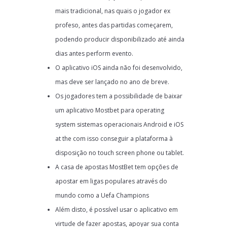
mais tradicional, nas quais o jogador ex
profeso, antes das partidas começarem,
podendo producir disponibilizado até ainda
dias antes perform evento.
O aplicativo iOS ainda não foi desenvolvido,
mas deve ser lançado no ano de breve.
Os jogadores tem a possibilidade de baixar
um aplicativo Mostbet para operating
system sistemas operacionais Android e iOS
at the com isso conseguir a plataforma à
disposição no touch screen phone ou tablet.
A casa de apostas MostBet tem opções de
apostar em ligas populares através do
mundo como a Uefa Champions
Além disto, é possível usar o aplicativo em
virtude de fazer apostas, apoyar sua conta