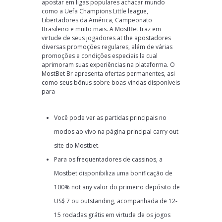
apostar em ligas populares achacar mundo
como a Uefa Champions Little league,
Libertadores da América, Campeonato
Brasileiro e muito mais. A MostBet traz em
virtude de seus jogadores at the apostadores
diversas promoções regulares, além de várias
promoções e condições especiais la cual
aprimoram suas experiências na plataforma. O
MostBet Br apresenta ofertas permanentes, asi
como seus bônus sobre boas-vindas disponíveis
para
Você pode ver as partidas principais no
modos ao vivo na página principal carry out
site do Mostbet.
Para os frequentadores de cassinos, a
Mostbet disponibiliza uma bonificação de
100% not any valor do primeiro depósito de
US$ 7 ou outstanding, acompanhada de 12-
15 rodadas grátis em virtude de os jogos