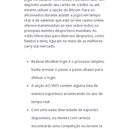
depósito usando seu cartão de crédito ou até
mesmo utilizar a opção do Bitcoin. Para os
aficionados durante assistir a jogos em tempo
real, é de salientar que este on line casino online
oferece transmissões ao vivo sobre todos os
principais eventos desportivos mundiais. As
odds oferecidas para diversos desportos, como
futebol e ténis, figuram no meio de as melhores
carry out mercado.
Realizar Mostbet login é o processo simples,
basta acessar o passo a passo abaixo para
efetuar o login.
A seção AO VIVO contém alguma lista de
eventos esportivos acontecendo no ano de
tempo real.
Com uma vasta diversidade de esportes
disponíveis, os clientes com certeza
encontrarão uma competição ou torneio la