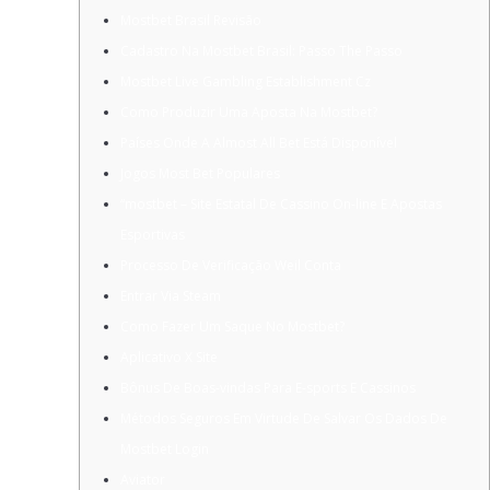
Brasil
Mostbet Brasil Revisão
Cadastro Na Mostbet Brasil: Passo The Passo
Mostbet Brasil: Site Formal,
Mostbet Live Gambling Establishment Cz
Como Produzir Uma Aposta Na Mostbet?
Inscrição, Bônus 15 000r$
Países Onde A Almost All Bet Está Disponível
Entrar
Jogos Most Bet Populares
A Mostbet é uma empresa de apostas esportivas
“mostbet – Site Estatal De Cassino On-line E Apostas
online confiável e bem conhecida. Uma ampla
Esportivas
diversidade de informações, incluindo detalhes
sobre eventos e resultados anteriores, está
Processo De Verificação Weil Conta
disponível no site na seção de estatísticas. Essas
Entrar Via Steam
estatísticas incluem detalhes relacionada
vitórias, derrotas, gols, adversários e outras
Como Fazer Um Saque No Mostbet?
ocasiões tanto para jogadores particulares
quanto para equipes inteiras.
Aplicativo X Site
Bônus De Boas-vindas Para E-sports E Cassinos
A proyecto proporciona uma gama de
Métodos Seguros Em Virtude De Salvar Os Dados De
opções para entretenimento, abrangendo a
Mostbet Login
partir de apostas esportivas até jogos de
Aviator