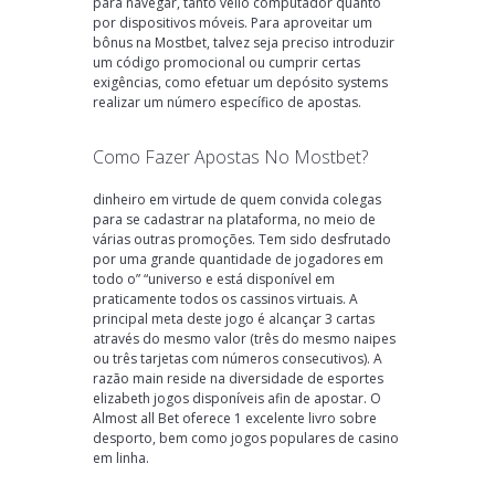
para navegar, tanto vello computador quanto
por dispositivos móveis. Para aproveitar um
bônus na Mostbet, talvez seja preciso introduzir
um código promocional ou cumprir certas
exigências, como efetuar um depósito systems
realizar um número específico de apostas.
Como Fazer Apostas No Mostbet?
dinheiro em virtude de quem convida colegas
para se cadastrar na plataforma, no meio de
várias outras promoções. Tem sido desfrutado
por uma grande quantidade de jogadores em
todo o” “universo e está disponível em
praticamente todos os cassinos virtuais. A
principal meta deste jogo é alcançar 3 cartas
através do mesmo valor (três do mesmo naipes
ou três tarjetas com números consecutivos). A
razão main reside na diversidade de esportes
elizabeth jogos disponíveis afin de apostar. O
Almost all Bet oferece 1 excelente livro sobre
desporto, bem como jogos populares de casino
em linha.