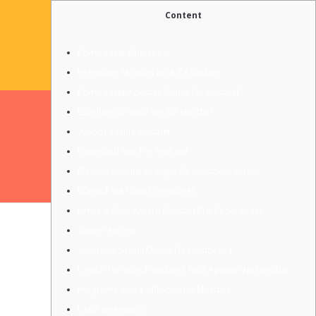
Content
Como Sacar Dinheiro?
Registrace Mostbet Krok Za Krokem
MENU
Como Fazer Apostas Simply No Mostbet?
Espelhos Do Web Site Da Mostbet
Home
All Posts
Uncategorized
“Internet Site Oficial De Cassino Online...
Výhody Kasina Mostbet
Download Apk For Android
“Internet Site Oficial De Cassino
Os Mais Populares Jogos De Mostbet Cassino
Online E Apostas No Brasil
Bônus Para Novos Jogadores
Limity A Časy Výběrů Mostbet Pro České Hráče
Casino Ao Vivo
Sportovní Sázení Online Na Mostbet Cz
“Internet Site Oficial De
Ligas E Torneios Populares Para Apostar Na Mostbet
Programa Sobre Afiliados Da Mostbet
Cassino Online E Apostas No
Linha (prematch)