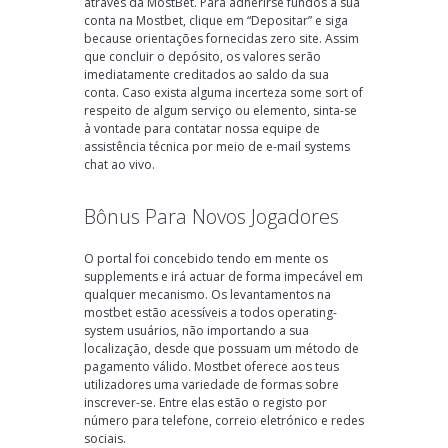
através da MostBet. Para adherirse fundos à sua
conta na Mostbet, clique em “Depositar” e siga
because orientações fornecidas zero site. Assim
que concluir o depósito, os valores serão
imediatamente creditados ao saldo da sua
conta. Caso exista alguma incerteza some sort of
respeito de algum serviço ou elemento, sinta-se
à vontade para contatar nossa equipe de
assistência técnica por meio de e-mail systems
chat ao vivo.
Bônus Para Novos Jogadores
O portal foi concebido tendo em mente os
supplements e irá actuar de forma impecável em
qualquer mecanismo. Os levantamentos na
mostbet estão acessíveis a todos operating-
system usuários, não importando a sua
localização, desde que possuam um método de
pagamento válido. Mostbet oferece aos teus
utilizadores uma variedade de formas sobre
inscrever-se. Entre elas estão o registo por
número para telefone, correio eletrónico e redes
sociais.