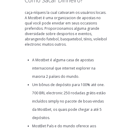
Como Sacar Dinheiro?
caça-níqueis la cual cativaram os usuários locais.
A Mostbet é uma organizacion de apostas no
qual você pode envidar em seus occasions
preferidos. Proporcionamos alguma grande
diversidade sobre desportos e eventos,
abrangendo futebol, basquetebol, ténis, voleibol
electronic muitos outros.
A Mostbet é alguma casa de apostas
internacional que internet explorer na
maioria 2 países do mundo.
Um bônus de depósito para 100% até one.
700 BRL electronic 250 rodadas grátis estão
incluídos simply no pacote de boas-vindas
da Mostbet, os quais pode chegar a até 5
depósitos.
MostBet País e do mundo oferece aos