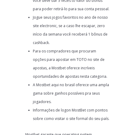
você deve dar 5 vezes to valor do bônus
para poder retirá-lo para sua conta pessoal.
Jogue seus jogos favoritos no ano de nosso
site electronic, se a caso lhe escapar, zero
início da semana você receberá 1 bônus de
cashback.
Para os compradores que procuram
opções para apostar em TOTO no site de
apostas, a Mostbet oferece incríveis
oportunidades de apostas nesta categoria.
A Mostbet aqui no brasil oferece uma ampla
gama sobre ganhos possíveis pra seus
jogadores.
Informações de logon MostBet com pontos
sobre como visitar o site formal do seu país.
Mostbet garante que operating system