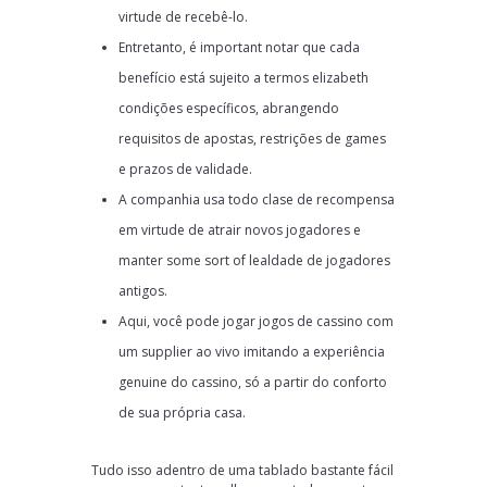
virtude de recebê-lo.
Entretanto, é important notar que cada
benefício está sujeito a termos elizabeth
condições específicos, abrangendo
requisitos de apostas, restrições de games
e prazos de validade.
A companhia usa todo clase de recompensa
em virtude de atrair novos jogadores e
manter some sort of lealdade de jogadores
antigos.
Aqui, você pode jogar jogos de cassino com
um supplier ao vivo imitando a experiência
genuine do cassino, só a partir do conforto
de sua própria casa.
Tudo isso adentro de uma tablado bastante fácil