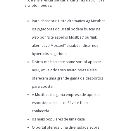
Pix, transferência bancária, carteiras eletrônicas
e criptomoedas.
Para descobrir 1 site alternativo ag Mostbet,
os jogadores do Brasil podem buscar na
web por “site espelho Mostbet” ou “link
alternativo Mostbet” elizabeth clicar nos
hyperlinks sugeridos.
Divirto-me bastante some sort of apostar
aqui, while odds são muito boas e eles
oferecem uma grande gama de desportos
para apostar.
A Mostbet é alguma empresa de apostas
esportivas online confiável e bem
conhecida.
os mais populares de uma casa.
O portal oferece uma diversidade sobre