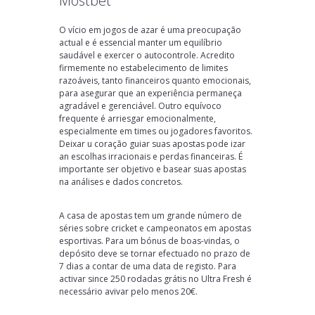
Mostbet
O vício em jogos de azar é uma preocupação
actual e é essencial manter um equilíbrio
saudável e exercer o autocontrole. Acredito
firmemente no estabelecimento de limites
razoáveis, tanto financeiros quanto emocionais,
para asegurar que an experiência permaneça
agradável e gerenciável. Outro equívoco
frequente é arriesgar emocionalmente,
especialmente em times ou jogadores favoritos.
Deixar u coração guiar suas apostas pode izar
an escolhas irracionais e perdas financeiras. É
importante ser objetivo e basear suas apostas
na análises e dados concretos.
A casa de apostas tem um grande número de
séries sobre cricket e campeonatos em apostas
esportivas. Para um bónus de boas-vindas, o
depósito deve se tornar efectuado no prazo de
7 dias a contar de uma data de registo. Para
activar since 250 rodadas grátis no Ultra Fresh é
necessário avivar pelo menos 20€.