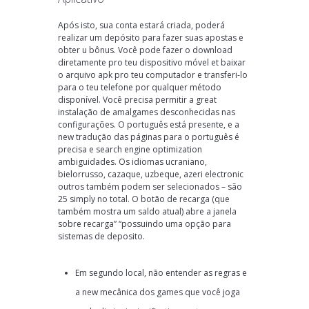
Após isto, sua conta estará criada, poderá
realizar um depósito para fazer suas apostas e
obter u bônus. Você pode fazer o download
diretamente pro teu dispositivo móvel et baixar
o arquivo apk pro teu computador e transferi-lo
para o teu telefone por qualquer método
disponível. Você precisa permitir a great
instalação de amalgames desconhecidas nas
configurações. O português está presente, e a
new tradução das páginas para o português é
precisa e search engine optimization
ambiguidades. Os idiomas ucraniano,
bielorrusso, cazaque, uzbeque, azeri electronic
outros também podem ser selecionados – são
25 simply no total. O botão de recarga (que
também mostra um saldo atual) abre a janela
sobre recarga” “possuindo uma opção para
sistemas de deposito.
Em segundo local, não entender as regras e
a new mecânica dos games que você joga