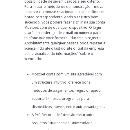
possibilidade de serem usados a seu critério.
Para iniciar o método de demonstração – mova
o cursor do mouse relacionada o slot e clique no
botão correspondente. Após o registro bem-
sucedido, você poderá fazer sign in na sua conta
Mostbet. com de qualquer dispositivo. O login
usará um endereço de e-mail ou número para
telefone que você forneceu durante o registro.
Absolutamente qualquer pessoa pode repasar a
licença indo até o last do site oficial da empresa
at the visualizando informações” “sobre o
licenciado.
Mostbet conta com um site agradável com
um structure intuitivo, oferece bons
métodos de pagamentos, registro rápido,
suporte 24 horas, programas para
dispositivos móveis, entre outras vantagens.
A Pró-Reitoria de Extensão electronic
Assuntos Estudantis da Universidade