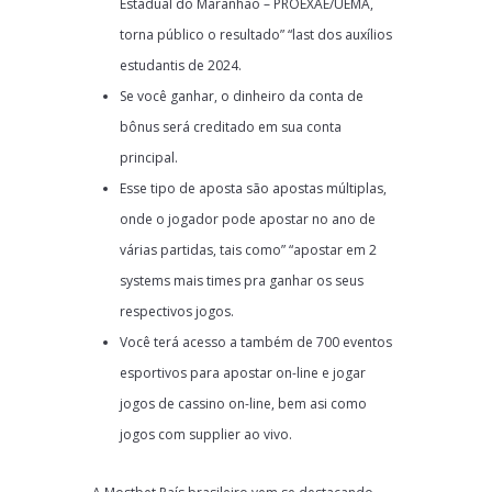
Estadual do Maranhão – PROEXAE/UEMA,
torna público o resultado” “last dos auxílios
estudantis de 2024.
Se você ganhar, o dinheiro da conta de
bônus será creditado em sua conta
principal.
Esse tipo de aposta são apostas múltiplas,
onde o jogador pode apostar no ano de
várias partidas, tais como” “apostar em 2
systems mais times pra ganhar os seus
respectivos jogos.
Você terá acesso a também de 700 eventos
esportivos para apostar on-line e jogar
jogos de cassino on-line, bem asi como
jogos com supplier ao vivo.