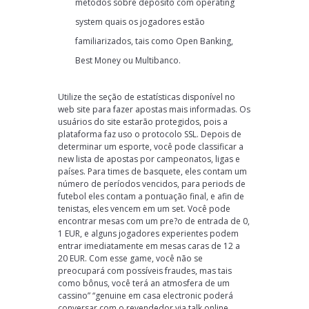
métodos sobre depósito com operating
system quais os jogadores estão
familiarizados, tais como Open Banking,
Best Money ou Multibanco.
Utilize the seção de estatísticas disponível no
web site para fazer apostas mais informadas. Os
usuários do site estarão protegidos, pois a
plataforma faz uso o protocolo SSL. Depois de
determinar um esporte, você pode classificar a
new lista de apostas por campeonatos, ligas e
países. Para times de basquete, eles contam um
número de períodos vencidos, para periods de
futebol eles contam a pontuação final, e afin de
tenistas, eles vencem em um set. Você pode
encontrar mesas com um pre?o de entrada de 0,
1 EUR, e alguns jogadores experientes podem
entrar imediatamente em mesas caras de 12 a
20 EUR. Com esse game, você não se
preocupará com possíveis fraudes, mas tais
como bônus, você terá an atmosfera de um
cassino” “genuine em casa electronic poderá
conversar com o revendedor via talk online.