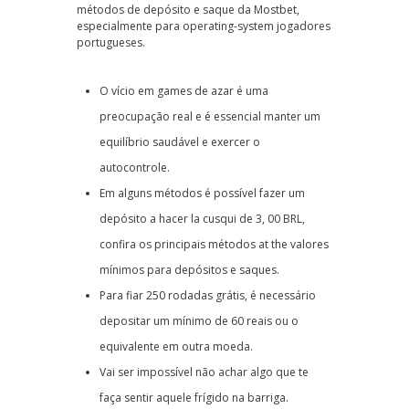
métodos de depósito e saque da Mostbet,
especialmente para operating-system jogadores
portugueses.
O vício em games de azar é uma
preocupação real e é essencial manter um
equilíbrio saudável e exercer o
autocontrole.
Em alguns métodos é possível fazer um
depósito a hacer la cusqui de 3, 00 BRL,
confira os principais métodos at the valores
mínimos para depósitos e saques.
Para fiar 250 rodadas grátis, é necessário
depositar um mínimo de 60 reais ou o
equivalente em outra moeda.
Vai ser impossível não achar algo que te
faça sentir aquele frígido na barriga.