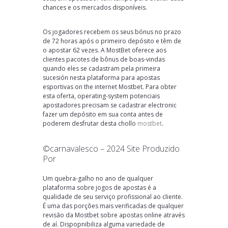
chances e os mercados disponíveis.
Os jogadores recebem os seus bónus no prazo
de 72 horas após o primeiro depósito e têm de
o apostar 62 vezes. A MostBet oferece aos
clientes pacotes de bônus de boas-vindas
quando eles se cadastram pela primeira
sucesión nesta plataforma para apostas
esportivas on the internet Mostbet. Para obter
esta oferta, operating-system potenciais
apostadores precisam se cadastrar electronic
fazer um depósito em sua conta antes de
poderem desfrutar desta chollo
mostbet
.
©carnavalesco – 2024 Site Produzido
Por
Um quebra-galho no ano de qualquer
plataforma sobre jogos de apostas é a
qualidade de seu serviço profissional ao cliente.
É uma das porções mais verificadas de qualquer
revisão da Mostbet sobre apostas online através
de aí. Dispopnibiliza alguma variedade de