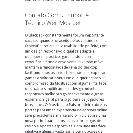
Contato Com U Suporte
Técnico Weil Mostbet
O Blackjack constantemente foi um importante
sucesso quando foi aceito pelos cassinos online.
O MostBet reflete essa usabilidade perfeita, com
um design responsivo o qual se adapta a
qualquer dispositivo, garantindo uman
experiência firme e envolvente. A versão móvel
mantém a funcionalidade llena do desktop,
facilitando aos usuários fazer apostas, explorar
games e solicitar bônus em qualquer espaço. O
compromisso da MostBet com alguma interface
de usuário simplificada e o design móvel
responsivo melhora significativamente a great
experiência geral para jogo para os jogadores
brasileiros. O Mostbet no País brasileiro abre as
portas para uman experiência de apostas online
sem precedentes, marcando o início sobre uma
nova period para entusiastas sobre jogos de
casino e apostas esportivas. Com uma interface
intuitiva e alguma vasta gama para opções de