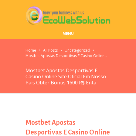
MENU
Home
All Posts
Uncategorized
Mostbet Apostas Desportivas E Casino Online...
Mostbet Apostas Desportivas E
Casino Online Site Oficial Em Nosso
País Obter Bônus 1600 R$ Enta
Mostbet Apostas
Desportivas E Casino Online