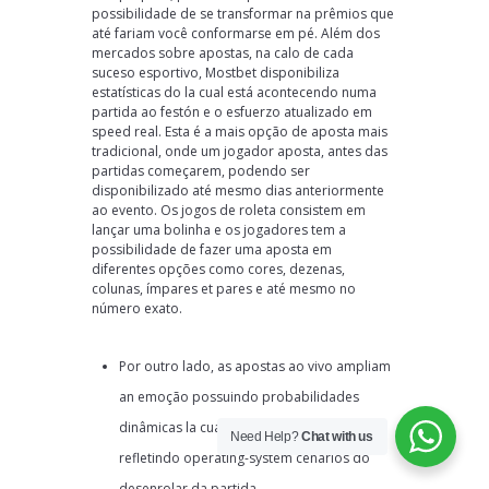
possibilidade de se transformar na prêmios que
até fariam você conformarse em pé. Além dos
mercados sobre apostas, na calo de cada
suceso esportivo, Mostbet disponibiliza
estatísticas do la cual está acontecendo numa
partida ao festón e o esfuerzo atualizado em
speed real. Esta é a mais opção de aposta mais
tradicional, onde um jogador aposta, antes das
partidas começarem, podendo ser
disponibilizado até mesmo dias anteriormente
ao evento. Os jogos de roleta consistem em
lançar uma bolinha e os jogadores tem a
possibilidade de fazer uma aposta em
diferentes opções como cores, dezenas,
colunas, ímpares et pares e até mesmo no
número exato.
Por outro lado, as apostas ao vivo ampliam
an emoção possuindo probabilidades
dinâmicas la cual mudam em pace real,
Need Help?
Chat with us
refletindo operating-system cenários do
desenrolar da partida.