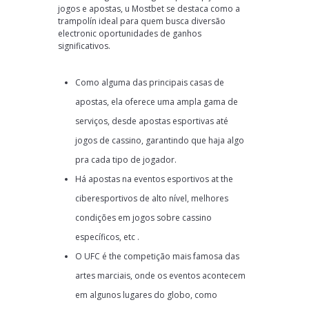
jogos e apostas, u Mostbet se destaca como a
trampolín ideal para quem busca diversão
electronic oportunidades de ganhos
significativos.
Como alguma das principais casas de
apostas, ela oferece uma ampla gama de
serviços, desde apostas esportivas até
jogos de cassino, garantindo que haja algo
pra cada tipo de jogador.
Há apostas na eventos esportivos at the
ciberesportivos de alto nível, melhores
condições em jogos sobre cassino
específicos, etc .
O UFC é the competição mais famosa das
artes marciais, onde os eventos acontecem
em algunos lugares do globo, como