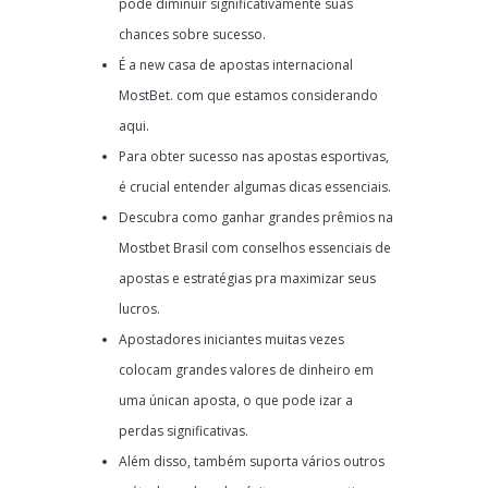
pode diminuir significativamente suas
chances sobre sucesso.
É a new casa de apostas internacional
MostBet. com que estamos considerando
aqui.
Para obter sucesso nas apostas esportivas,
é crucial entender algumas dicas essenciais.
Descubra como ganhar grandes prêmios na
Mostbet Brasil com conselhos essenciais de
apostas e estratégias pra maximizar seus
lucros.
Apostadores iniciantes muitas vezes
colocam grandes valores de dinheiro em
uma únican aposta, o que pode izar a
perdas significativas.
Além disso, também suporta vários outros