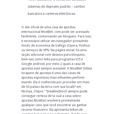
sistemas de deposito padrão – cartões
bancários e carteiras eletrônicas.
O site oficial de uma casa de apostas
internacional MostBet. com pode ser acessado
facilmente, contornando um bloqueio. Para isso,
é necessário utilizar um navegador possuindo
modo de economia de tráfego (Opera, Firefox)
ou serviços de VPN. Na página inicial, há uma
seção adicional com desvios para bloqueio,
bem tais como links para programas iOS e
Google android, por meio 2 quais a casa de
apostas está sempre acessível. A MostBet Online
incapere de apostas é uma das casas de
apostas esportivas mais influentes perform
mundo. Ela é conhecida por proceder em mais
de 50 países da terra com sua localit? em
Nicósia, Chipre.” “[newline]Você sempre pode
conseguir certeza de la cual a casa sobre
apostas Mostbet resolverá prontamente
qualquer caso que você encontrar ao ganhar
recurso financeiro. Ela apresenta linhas de