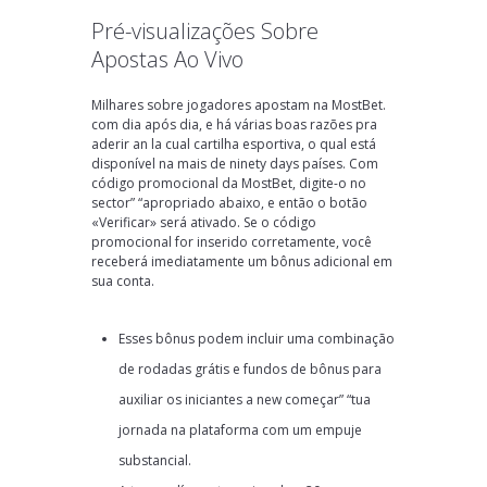
Pré-visualizações Sobre
Apostas Ao Vivo
Milhares sobre jogadores apostam na MostBet.
com dia após dia, e há várias boas razões pra
aderir an la cual cartilha esportiva, o qual está
disponível na mais de ninety days países. Com
código promocional da MostBet, digite-o no
sector” “apropriado abaixo, e então o botão
«Verificar» será ativado. Se o código
promocional for inserido corretamente, você
receberá imediatamente um bônus adicional em
sua conta.
Esses bônus podem incluir uma combinação
de rodadas grátis e fundos de bônus para
auxiliar os iniciantes a new começar” “tua
jornada na plataforma com um empuje
substancial.