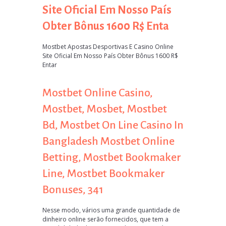
Site Oficial Em Nosso País
Obter Bônus 1600 R$ Enta
Mostbet Apostas Desportivas E Casino Online
Site Oficial Em Nosso País Obter Bônus 1600 R$
Entar
Mostbet Online Casino,
Mostbet, Mosbet, Mostbet
Bd, Mostbet On Line Casino In
Bangladesh Mostbet Online
Betting, Mostbet Bookmaker
Line, Mostbet Bookmaker
Bonuses, 341
Nesse modo, vários uma grande quantidade de
dinheiro online serão fornecidos, que tem a