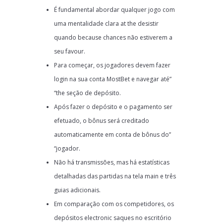
É fundamental abordar qualquer jogo com
uma mentalidade clara at the desistir
quando because chances não estiverem a
seu favour.
Para começar, os jogadores devem fazer
login na sua conta MostBet e navegar até”
“the seção de depósito.
Após fazer o depósito e o pagamento ser
efetuado, o bônus será creditado
automaticamente em conta de bônus do”
“jogador.
Não há transmissões, mas há estatísticas
detalhadas das partidas na tela main e três
guias adicionais.
Em comparação com os competidores, os
depósitos electronic saques no escritório