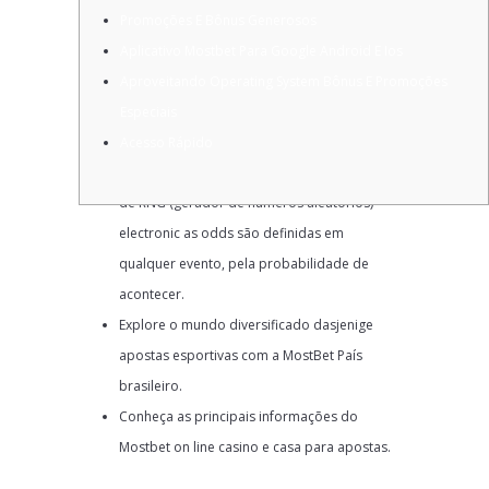
permitindo que os usuários planejem
Promoções E Bônus Generosos
estrategicamente suas apostas.
Aplicativo Mostbet Para Google Android E Ios
Os novos jogadores recebem grandes
Aproveitando Operating System Bônus E Promoções
bônus de boas-vindas após o registro.
Especiais
Ou seja, são jogos controlados através de
Acesso Rápido
uma máquina o qual são baseados no ano
de RNG (gerador de números aleatórios)
electronic as odds são definidas em
qualquer evento, pela probabilidade de
acontecer.
Explore o mundo diversificado dasjenige
apostas esportivas com a MostBet País
brasileiro.
Conheça as principais informações do
Mostbet on line casino e casa para apostas.