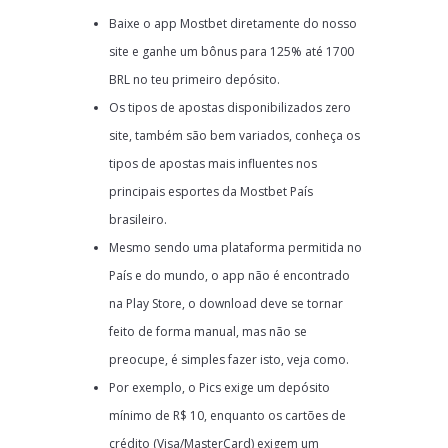
Baixe o app Mostbet diretamente do nosso
site e ganhe um bônus para 125% até 1700
BRL no teu primeiro depósito.
Os tipos de apostas disponibilizados zero
site, também são bem variados, conheça os
tipos de apostas mais influentes nos
principais esportes da Mostbet País
brasileiro.
Mesmo sendo uma plataforma permitida no
País e do mundo, o app não é encontrado
na Play Store, o download deve se tornar
feito de forma manual, mas não se
preocupe, é simples fazer isto, veja como.
Por exemplo, o Pics exige um depósito
mínimo de R$ 10, enquanto os cartões de
crédito (Visa/MasterCard) exigem um