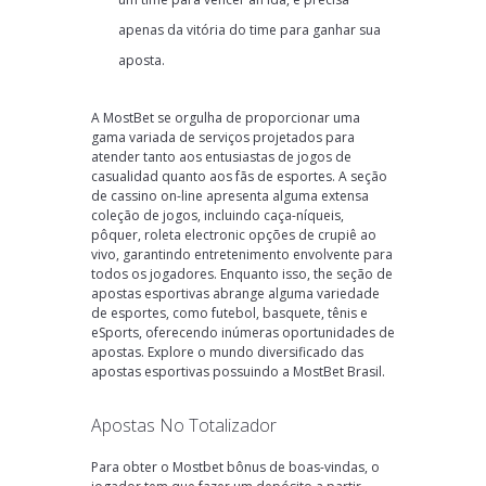
apenas da vitória do time para ganhar sua
aposta.
A MostBet se orgulha de proporcionar uma
gama variada de serviços projetados para
atender tanto aos entusiastas de jogos de
casualidad quanto aos fãs de esportes. A seção
de cassino on-line apresenta alguma extensa
coleção de jogos, incluindo caça-níqueis,
pôquer, roleta electronic opções de crupiê ao
vivo, garantindo entretenimento envolvente para
todos os jogadores. Enquanto isso, the seção de
apostas esportivas abrange alguma variedade
de esportes, como futebol, basquete, tênis e
eSports, oferecendo inúmeras oportunidades de
apostas. Explore o mundo diversificado das
apostas esportivas possuindo a MostBet Brasil.
Apostas No Totalizador
Para obter o Mostbet bônus de boas-vindas, o