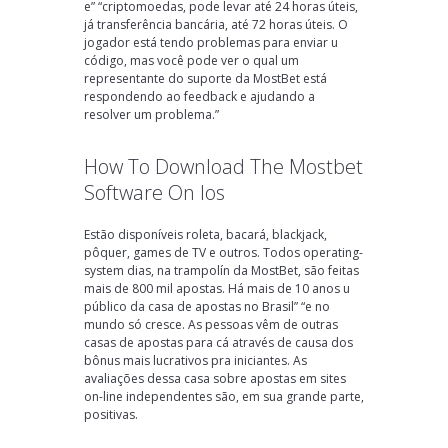
e” “criptomoedas, pode levar até 24 horas úteis,
já transferência bancária, até 72 horas úteis. O
jogador está tendo problemas para enviar u
código, mas você pode ver o qual um
representante do suporte da MostBet está
respondendo ao feedback e ajudando a
resolver um problema.”
How To Download The Mostbet
Software On Ios
Estão disponíveis roleta, bacará, blackjack,
pôquer, games de TV e outros. Todos operating-
system dias, na trampolín da MostBet, são feitas
mais de 800 mil apostas. Há mais de 10 anos u
público da casa de apostas no Brasil” “e no
mundo só cresce. As pessoas vêm de outras
casas de apostas para cá através de causa dos
bônus mais lucrativos pra iniciantes. As
avaliações dessa casa sobre apostas em sites
on-line independentes são, em sua grande parte,
positivas.