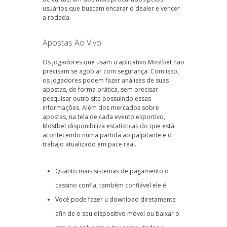
usuários que buscam encarar o dealer e vencer
a rodada.
Apostas Ao Vivo
Os jogadores que usam u aplicativo Mostbet não
precisam se agobiar com segurança. Com isso,
os jogadores podem fazer análises de suas
apostas, de forma prática, sem precisar
pesquisar outro site possuindo essas
informações. Além dos mercados sobre
apostas, na tela de cada evento esportivo,
Mostbet disponibiliza estatísticas do que está
acontecendo numa partida ao palpitante e o
trabajo atualizado em pace real.
Quanto mais sistemas de pagamento o
cassino confia, também confiável ele é.
Você pode fazer u download diretamente
afin de o seu dispositivo móvel ou baixar o