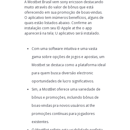
A Mostbet Brasil vem sony ericsson destacando
muito através do valor de bônus que está
oferecendo em sua promoção de boas-vindas.
O aplicativo tem inúmeros benefícios, alguns de
quais estão listados abaixo. Confirme an
instalação com seu ID Apple at the o app
aparecerá na tela; U aplicativo será instalado.
Com uma software intuitiva e uma vasta
gama sobre opções de jogos e apostas, um
Mostbet se destaca como a plataforma ideal
para quem busca diversão electronic
oportunidades de lucro significativos.
Sim, a MostBet oferece uma variedade de
bônus e promoções, incluindo bônus de
boas-vindas pra novos usuários at the
promoções contínuas para jogadores
existentes.
O MostBet reflete esta usabilidade perfeita,