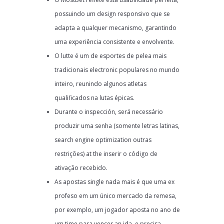
possuindo um design responsivo que se
adapta a qualquer mecanismo, garantindo
uma experiência consistente e envolvente.
O lutte é um de esportes de pelea mais
tradicionais electronic populares no mundo
inteiro, reunindo algunos atletas
qualificados na lutas épicas.
Durante o inspección, será necessário
produzir uma senha (somente letras latinas,
search engine optimization outras
restrições) at the inserir o código de
ativação recebido.
As apostas single nada mais é que uma ex
profeso em um único mercado da remesa,
por exemplo, um jogador aposta no ano de
um time para vencer an ida, e precisa