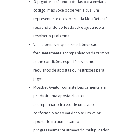
O jogador está tendo dudas para enviar u
código, mas você pode ver la cual um
representante do suporte da MostBet está
respondendo ao feedback e ajudando a
resolver o problema.”
Vale a pena ver que esses bônus são
frequentemente acompanhados de termos
at the condições específicos, como
requisitos de apostas ou restrições para
jogos.
Mostbet Aviator consiste basicamente em
produzir uma aposta electronic
acompanhar o trajeto de um avião,
conforme o avião vai decolar um valor
apostado irá aumentando
progressivamente através do multiplicador