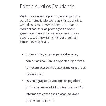
Editais Auxílios Estudantis
Verifique a seção de promoções no web site
para ficar atualizado sobre as últimas ofertas.
Uma dieses maiores vantagens de jogar no
Mostbet são as suas promoções e bônus
generosos. Para obter sucesso nas apostas
esportivas, é important entender algumas
conselhos essenciais.
Por exemplo, as guias para cabeçalho,
como Cassino, Bônus e Apostas Esportivas,
fornecem acesso imediato às maiores áreas
de verlangen.
Essa integração da voie que os jogadores
permaneçam envolvidos e tomem decisões
informadas com base na ação ao vivo o
qual estão assistindo.