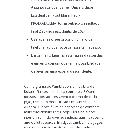
Assuntos Estudantis weil Universidade
Estadual carry out Maranhão –
PROEXAE/UEMA, torna público o resultado
final 2 auxílios estudantis de 2024.
Use apenas o seu próprio número de
telefone, ao qual você sempre tem acesso.
Em primeiro lugar, prestar atrás das perdas
é um erro comum que tem a possibilidade
de levar an uma espiral descendente.
Com a grama de Wimbledon, um saibro de
Roland Garros e um hard court do US Open,
nossos apostadores vivem o drama de cada
jogo, tentando deducir cada movimento em
quadra. O boxe é um de esportes de combate
mais tradicionais at the populares no globo
inteiro, reunindo diversos atletas qualificados no
ano de lutas épicas. Blackjack também é o jogos
de cartas, um dos mais procurados pelos