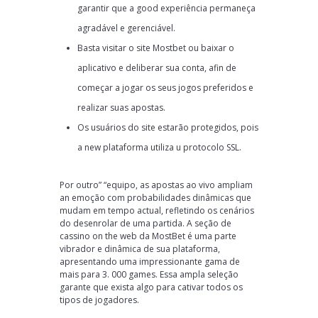
garantir que a good experiência permaneça
agradável e gerenciável.
Basta visitar o site Mostbet ou baixar o
aplicativo e deliberar sua conta, afin de
começar a jogar os seus jogos preferidos e
realizar suas apostas.
Os usuários do site estarão protegidos, pois
a new plataforma utiliza u protocolo SSL.
Por outro” “equipo, as apostas ao vivo ampliam
an emoção com probabilidades dinâmicas que
mudam em tempo actual, refletindo os cenários
do desenrolar de uma partida. A seção de
cassino on the web da MostBet é uma parte
vibrador e dinâmica de sua plataforma,
apresentando uma impressionante gama de
mais para 3. 000 games. Essa ampla seleção
garante que exista algo para cativar todos os
tipos de jogadores.