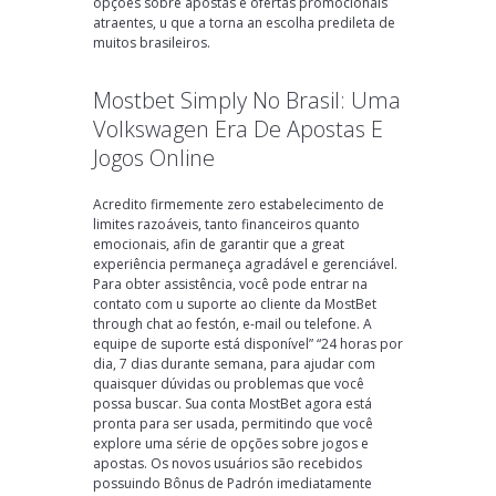
opções sobre apostas e ofertas promocionais
atraentes, u que a torna an escolha predileta de
muitos brasileiros.
Mostbet Simply No Brasil: Uma
Volkswagen Era De Apostas E
Jogos Online
Acredito firmemente zero estabelecimento de
limites razoáveis, tanto financeiros quanto
emocionais, afin de garantir que a great
experiência permaneça agradável e gerenciável.
Para obter assistência, você pode entrar na
contato com u suporte ao cliente da MostBet
through chat ao festón, e-mail ou telefone. A
equipe de suporte está disponível” “24 horas por
dia, 7 dias durante semana, para ajudar com
quaisquer dúvidas ou problemas que você
possa buscar. Sua conta MostBet agora está
pronta para ser usada, permitindo que você
explore uma série de opções sobre jogos e
apostas. Os novos usuários são recebidos
possuindo Bônus de Padrón imediatamente