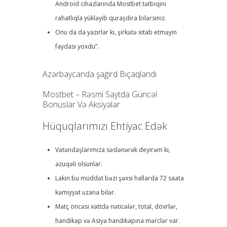
Android cihazlarında Mostbet tətbiqini
rahatlıqla yükləyib quraşdıra bilərsiniz.
Onu da da yazırlar ki, şirkətə xitab etməyin
faydası yoxdu”.
Azərbaycanda şagird Bıçaqlandı
Mostbet – Rəsmi Saytda Güncəl
Bonuslar Və Aksiyalar
Hüquqlarımızı Ehtiyac Edək
Vətəndaşlarımıza səslənərək deyirəm ki,
azuqəli olsunlar.
Lakin bu müddət bəzi şəxsi hallarda 72 saata
kəmiyyət uzana bilər.
Matç öncəsi xəttdə nəticələr, total, dövrlər,
handikap və Asiya handikapına mərclər var.