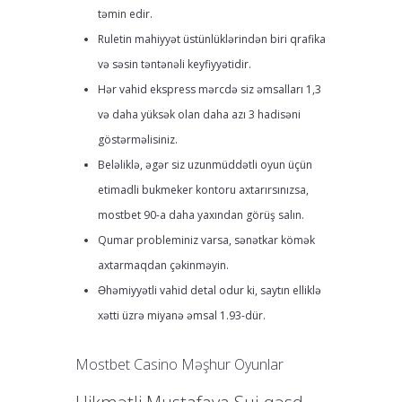
təmin edir.
Ruletin mahiyyət üstünlüklərindən biri qrafika
və səsin təntənəli keyfiyyətidir.
Hər vahid ekspress mərcdə siz əmsalları 1,3
və daha yüksək olan daha azı 3 hadisəni
göstərməlisiniz.
Beləliklə, əgər siz uzunmüddətli oyun üçün
etimadli bukmeker kontoru axtarırsınızsa,
mostbet 90-a daha yaxından görüş salın.
Qumar probleminiz varsa, sənətkar kömək
axtarmaqdan çəkinməyin.
Əhəmiyyətli vahid detal odur ki, saytın elliklə
xətti üzrə miyanə əmsal 1.93-dür.
Mostbet Casino Məşhur Oyunlar