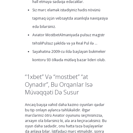
həll etməyə sədəqə edəcəklər.
Siz mərc eləmək istədiyiniz hədis növünü
tapmaq üçün vebsaytda asanlıqla naviqasiya
edə bilərsiniz.
Aviator MostbetAlmaniyada pulsuz magistr
tehsiliPulsuz şəkildə və ya Real Pul ilə …
Səyahətinə 2009-cu ildə başlayan bukmeker
kontoru 93 ölkədə mütləq bazar lideri olub.
“1xbet” Və “mostbet” “at
Oynadır”, Bu Orqanlar Isə
Müvəqqəti Də Susur
Ancaq başqa vahid daha kazino oyunları qədər
bu tip onlayn əyləncə təhlükəlidir. Əgər
mərcləriniz ötrü Aviator oyununu seçmisinizsə,
arxayın ola bilərsiniz ki, əla ara keçirəcəksiniz. Bu
oyun daha sadədir, onu hətta təzə başlayanlar
da anlaya bilər. İstifadəçi mərc etməlidir, sonra