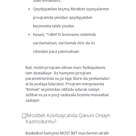
daxil etməlisiniz.
Qeydiyyatdan keçmiş Mostbet oyunçularının
proqramda yenidən qeydiyyatdan
keçməsinə tələb yoxdur.
Kəsəsi, “1xBet”in bonusunu sistemdə
xərcləməlisən, xərcləmək ötrü də öz
cibindən para yatırmalısan.
Bəli, mobil proqram idman mərc funksiyalarını
tam dəstəkləyir. Siz həmçinin proqram
parametrlərində və ya App Store-da yeniləmələri
əl ilə yoxlaya bilərsiniz. Proqram menyusunda
“Kömək” seçimindən istifadə edərək onlayn
söhbət və ya e-poçt vasitəsilə bizimlə münasibət
saxlayın.
⃣ Mostbet Azərbaycanda Qanuni Onlayn
Kazinodurmu?
Basketbol həmçinin MOST BET mərclərinin ətraflı