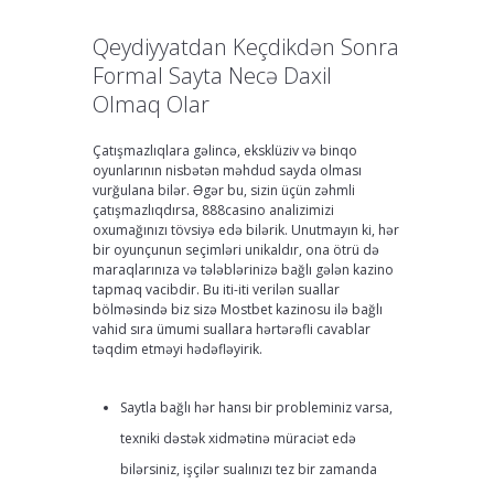
Qeydiyyatdan Keçdikdən Sonra
Formal Sayta Necə Daxil
Olmaq Olar
Çatışmazlıqlara gəlincə, eksklüziv və binqo
oyunlarının nisbətən məhdud sayda olması
vurğulana bilər. Əgər bu, sizin üçün zəhmli
çatışmazlıqdırsa, 888casino analizimizi
oxumağınızı tövsiyə edə bilərik. Unutmayın ki, hər
bir oyunçunun seçimləri unikaldır, ona ötrü də
maraqlarınıza və tələblərinizə bağlı gələn kazino
tapmaq vacibdir. Bu iti-iti verilən suallar
bölməsində biz sizə Mostbet kazinosu ilə bağlı
vahid sıra ümumi suallara hərtərəfli cavablar
təqdim etməyi hədəfləyirik.
Saytla bağlı hər hansı bir probleminiz varsa,
texniki dəstək xidmətinə müraciət edə
bilərsiniz, işçilər sualınızı tez bir zamanda