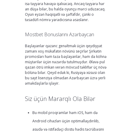
isə təyyara havaya qalxacaq. Ancaq təyyarə hər
an düşə bilər, bu halda oyunçu mərci uduzacaq.
Oyun eyzən həqiqətli və şəffafdır, çünki o
təsadüfi nömrə yaradıcısına əsaslanır.
Mostbet Bonuslarını Azərbaycan
Başlayanlar qazanc genəltmək üçün qeydiyyat
zamanı xoş mükafatın növünü seçirlər Şirkətin
promosları həm təzə başlayanlar, həm də köhnə
müştərilər üçün nəzərdə tutulmuşdur. Əlavə pul
qazan ötrü imkan verən mövcud təkliflər üç növə
bölünə bilər. Qeyd edək ki, Rusiyaya xüsusi olan
bu sayt lisenziya olmadan Azərbaycan üzrə yerli
əməkdaşlarla işləyir.
Siz üçün Mararqlı Ola Bilər
Bu mobil proqramlar həm iOS, həm də
Android cihazları üçün optimallaşdırılıb,
asudə və istifadəçi dostu hədis təcrübəsini