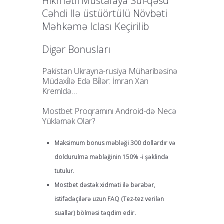
Hikmətli Mustafaya Sui-qəsd
Cəhdi Ilə üstüörtülü Növbəti
Məhkəmə Iclası Keçirilib
Digər Bonusları
Pakistan Ukrayna-rusiya Müharibəsinə
Müdaxi̇lə Edə Bi̇lər: İmran Xan
Kremldə…
Mostbet Proqramını Android-də Necə
Yükləmək Olar?
Maksimum bonus məbləği 300 dollardır və
doldurulma məbləğinin 150% -i şəklində
tutulur.
Mostbet dəstək xidməti ilə bərabər,
istifadəçilərə uzun FAQ (Tez-tez verilən
suallar) bölməsi təqdim edir.