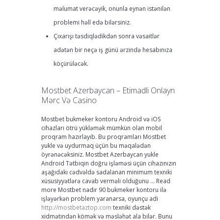
məlumat verəcəyik, onunla eynən istənilən
problemi həll edə bilərsiniz.
Çıxarışı təsdiqlədikdən sonra vəsaitlər
adətən bir neçə iş günü ərzində hesabınıza
köçürüləcək.
Mostbet Azerbaycan – Etimadli Onlayn
Mərc Və Casino
Mostbet bukmeker kontoru Android və iOS
cihazları ötrü yükləmək mümkün olan mobil
proqram hazırlayıb. Bu proqramları Mostbet
yukle və uydurmaq üçün bu məqalədən
öyrənəcəksiniz. Mostbet Azerbaycan yukle
Android Tətbiqin doğru işləməsi üçün cihazınızın
aşağıdakı cədvəldə sadalanan minimum texniki
xüsusiyyətlərə cavab verməli olduğunu … Read
more Mostbet nadir 90 bukmeker kontoru ilə
işləyərkən problem yaranarsa, oyunçu adi
http://mostbetaztop.com
texniki dəstək
xidmətindən kömək və məsləhət ala bilər. Bunu