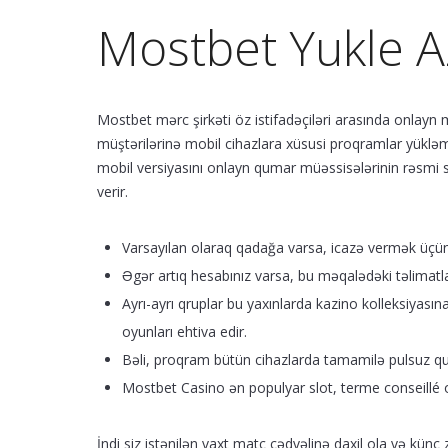
Mostbet Yukle A
Mostbet mərc şirkəti öz istifadəçiləri arasında onlayn
müştərilərinə mobil cihazlara xüsusi proqramlar yükləmə
mobil versiyasını onlayn qumar müəssisələrinin rəsmi
verir.
Varsayılan olaraq qadağa varsa, icazə vermək üçün
Əgər artıq hesabınız varsa, bu məqalədəki təlimatl
Ayrı-ayrı qruplar bu yaxınlarda kazino kolleksiyası
oyunları ehtiva edir.
Bəli, proqram bütün cihazlarda tamamilə pulsuz qura
Mostbet Casino ən populyar slot, terme conseillé oy
İndi siz istənilən vaxt matç cədvəlinə daxil ola və kü