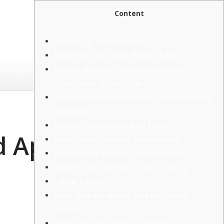
Content
Bonuslar Və Promosyonlar
“fənərbağça”dan İtaliya Klubuna Təklif
Mostbet-də Mobil Tətbiq Vasitəsilə Necə
azerbaijan
Mostbet Azerbaycan Yukle Android Apk Və Ios...
Qeydiyyatdan Keçmək Olar
Niyə Mostbet Azərbaycanda Ən Yaxşı Bukmeker
Kontorudur?
Android Üçün Mostbet Mərc Tətbiqi
 Apk Və Ios
Hesabı Tətbiq Vasitəsilə Yaratmalıyam?
Azerbaycanda Mostbet Onlayn Kazinosu
Mostbet Yukle Azerbaycan Apk & Indir Ap
Çökmə Bonusu
Mobil Proqramı Mosbet Haradan Yükləyə
Bilərəm?
Tətbiq Yeniləmələri Nəyə Lazımdır?