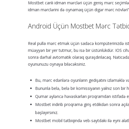
Mostbet canlı idman mərcləri üçün geniş mərc seçimləri t
idman mərclərini də oynamaq üçün digər mərc növləri”
Android Üçün Mostbet Mərc Tətbi
Real pulla mərc etmək üçün sadəcə kompüterinizdə istə
müəyyən bir yer tutmur, bu isə bir üstünlükdür. IOS cih
sonra dərhal avtomatik olaraq quraşdırılacaq. Nəticəd
oyununuzu oynaya biləcəksiniz.
Bu, mərc edənlərə oyunların gedişatını izləməklə 
Bununla belə, belə bir komissiyanın yalnız son bir 
Qumar əyləncə həvəskarları proqramdan istifadə ed
Mostbet indirib proqrama giriş etdikdən sonra açı
başlayırsınız.
Mostbet mobil tətbiqində veb-saytdakı ilə eyni alətl