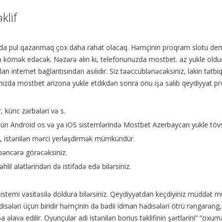
klif
ında pul qazanmaq çox daha rahat olacaq. Həmçinin proqram slotu demo 
kömək edəcək. Nəzərə alın ki, telefonunuzda mostbet. az yukle olduqd
an internet bağlantısından asılıdır. Siz təəccüblənəcəksiniz, lakin tət
zınızda mostbet arizona yukle etdikdən sonra onu işə salıb qeydiyyat p
, künc zərbələri və s.
çün Android os və ya iOS sistemlərində Mostbet Azerbaycan yukle tövsi
aq, istənilən mərci yerləşdirmək mümkündür.
 pəncərə görəcəksiniz.
lil alətlərindən də istifadə edə bilərsiniz.
emi vasitəsilə doldura bilərsiniz. Qeydiyyatdan keçdiyiniz müddət mül
ləri üçün biridir həmçinin də bədii idman hadisələri ötrü rəngarəng, 
 əlavə edilir. Oyunçular adi istənilən bonus təklifinin şərtlərini” “oxu