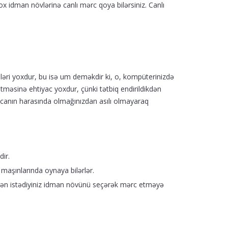
çox idman növlərinə canlı mərc qoya bilərsiniz. Canlı
ləri yoxdur, bu isə um deməkdir ki, o, kompüterinizdə
etməsinə ehtiyac yoxdur, çünki tətbiq endirildikdən
ycanın harasında olmağınızdan asılı olmayaraq
ir.
maşınlarında oynaya bilərlər.
fədən istədiyiniz idman növünü seçərək mərc etməyə