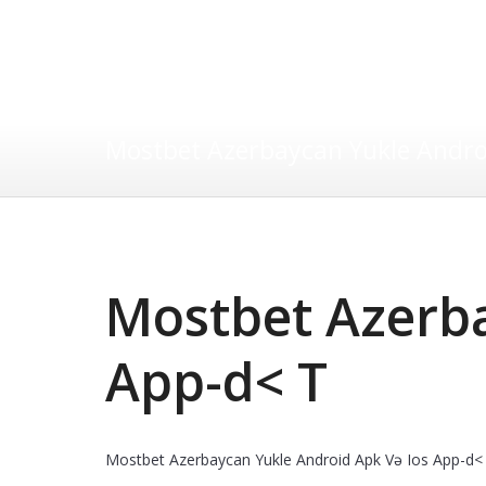
Mostbet Azerbaycan Yukle Andro
Mostbet Azerba
App-d< T
Mostbet Azerbaycan Yukle Android Apk Və Ios App-d<