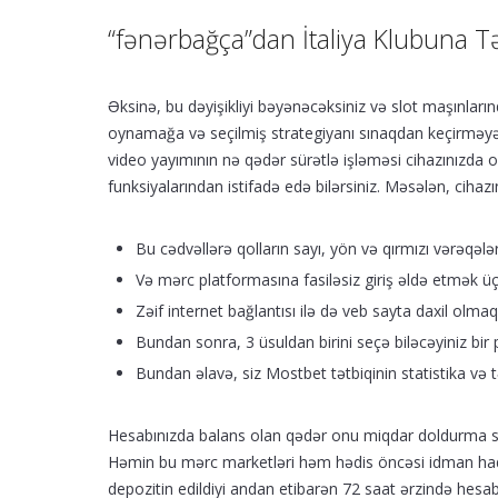
“fənərbağça”dan İtaliya Klubuna Tə
Əksinə, bu dəyişikliyi bəyənəcəksiniz və slot maşınlar
oynamağa və seçilmiş strategiyanı sınaqdan keçirməyə 
video yayımının nə qədər sürətlə işləməsi cihazınızda ol
funksiyalarından istifadə edə bilərsiniz. Məsələn, ciha
Bu cədvəllərə qolların sayı, yön və qırmızı vərəqələr
Və mərc platformasına fasiləsiz giriş əldə etmək ü
Zəif internet bağlantısı ilə də veb sayta daxil olm
Bundan sonra, 3 üsuldan birini seçə biləcəyiniz bir
Bundan əlavə, siz Mostbet tətbiqinin statistika və təh
Hesabınızda balans olan qədər onu miqdar doldurma sist
Həmin bu mərc marketləri həm hədis öncəsi idman hadisə
depozitin edildiyi andan etibarən 72 saat ərzində hesaba