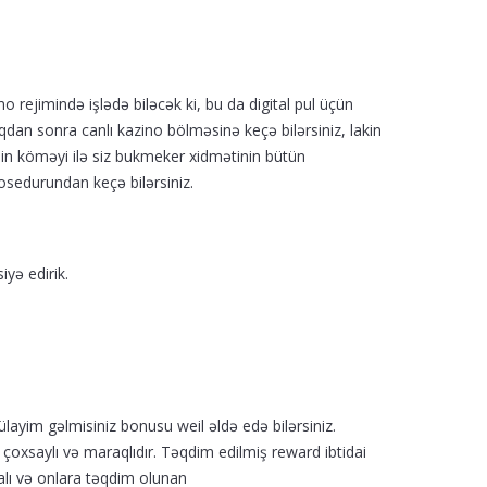
rejimində işlədə biləcək ki, bu da digital pul üçün
an sonra canlı kazino bölməsinə keçə bilərsiniz, lakin
biqin köməyi ilə siz bukmeker xidmətinin bütün
rosedurundan keçə bilərsiniz.
yə edirik.
ayim gəlmisiniz bonusu weil əldə edə bilərsiniz.
çoxsaylı və maraqlıdır. Təqdim edilmiş reward ibtidai
malı və onlara təqdim olunan