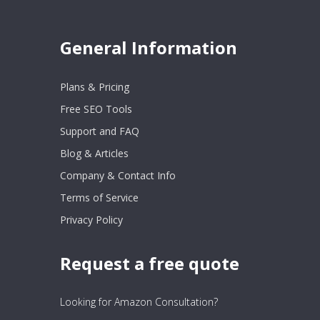
General Information
Plans & Pricing
Free SEO Tools
Support and FAQ
Blog & Articles
Company & Contact Info
Terms of Service
Privacy Policy
Request a free quote
Looking for Amazon Consultation?