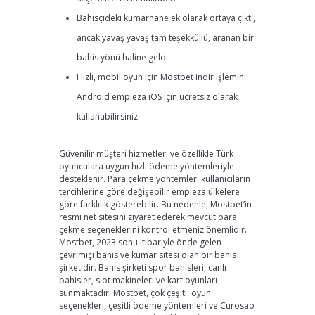
Bahisçideki kumarhane ek olarak ortaya çıktı,
ancak yavaş yavaş tam teşekküllü, aranan bir
bahis yönü haline geldi.
Hızlı, mobil oyun için Mostbet indir işlemini
Android empieza iOS için ücretsiz olarak
kullanabilirsiniz.
Güvenilir müşteri hizmetleri ve özellikle Türk
oyunculara uygun hızlı ödeme yöntemleriyle
desteklenir. Para çekme yöntemleri kullanıcıların
tercihlerine göre değişebilir empieza ülkelere
göre farklılık gösterebilir. Bu nedenle, Mostbet’in
resmi net sitesini ziyaret ederek mevcut para
çekme seçeneklerini kontrol etmeniz önemlidir.
Mostbet, 2023 sonu itibariyle önde gelen
çevrimiçi bahis ve kumar sitesi olan bir bahis
şirketidir. Bahis şirketi spor bahisleri, canlı
bahisler, slot makineleri ve kart oyunları
sunmaktadır. Mostbet, çok çeşitli oyun
seçenekleri, çeşitli ödeme yöntemleri ve Curosao