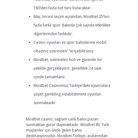
180’den fazla bet türü bulacaklar.
Maç öncesi seçim açısından, Mostbet 25’ten
fazla farklı spor dalında çok sayıda etkinlikte
diğerlerinden farklıdır.
Casino oyunları ve spor bahislerine mobil
cihazınız üzerinden” “erişebilirsiniz.
Mostbet, ödemeleri hızlı ve güvenilir bir
şekilde gerçekleştirir, genellikle 24 saat
içinde tamamlanır.
Mostbet Casinomuz Türkiye’deki oyunculara
çeşitli gambling establishment oyunları
sunmaktadır.
Mostbet casino, sağlam canlı bahis pazarı
sunmaktan gurur duymaktadır. Mostbet IN, Türk
müşteriler için önde gelen bahis
destinasyonudur. Mostbet Türkiye, aralarından