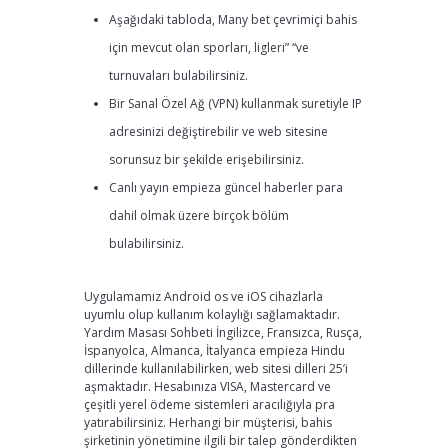
Aşağıdaki tabloda, Many bet çevrimiçi bahis
için mevcut olan sporları, ligleri” “ve
turnuvaları bulabilirsiniz.
Bir Sanal Özel Ağ (VPN) kullanmak suretiyle IP
adresinizi değiştirebilir ve web sitesine
sorunsuz bir şekilde erişebilirsiniz.
Canlı yayın empieza güncel haberler para
dahil olmak üzere birçok bölüm
bulabilirsiniz.
Uygulamamız Android os ve iOS cihazlarla
uyumlu olup kullanım kolaylığı sağlamaktadır.
Yardım Masası Sohbeti İngilizce, Fransızca, Rusça,
İspanyolca, Almanca, İtalyanca empieza Hindu
dillerinde kullanılabilirken, web sitesi dilleri 25’i
aşmaktadır. Hesabınıza VISA, Mastercard ve
çeşitli yerel ödeme sistemleri aracılığıyla pra
yatırabilirsiniz. Herhangi bir müşterisi, bahis
şirketinin yönetimine ilgili bir talep gönderdikten