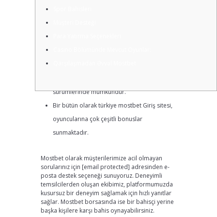
Spor Bahisleri
sağlamak için etkili bir iletişim aracıdır.
Müşteri Desteği
Bitcoin, Ethereum ve diğer bazı popüler
Para Yatırma Seçenekleri
kripto paralarla ödeme yapabilirsiniz.
Casino Bölümünde Mevcut Oyunlar:
MostBet Casino’da ücretsiz oyun, gerçek
Qarşılaşmadan Əvvəl Mostbet
parayla bahis oynanan position makinelerine
benzer işlevsellikteki slotların demo
sürümlerinde mümkündür.
Bir bütün olarak türkiye mostbet Giriş sitesi,
oyuncularına çok çeşitli bonuslar
sunmaktadır.
Mostbet olarak müşterilerimize acil olmayan
sorularınız için [email protected] adresinden e-
posta destek seçeneği sunuyoruz. Deneyimli
temsilcilerden oluşan ekibimiz, platformumuzda
kusursuz bir deneyim sağlamak için hızlı yanıtlar
sağlar. Mostbet borsasında ise bir bahisçi yerine
başka kişilere karşı bahis oynayabilirsiniz.