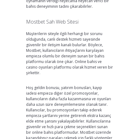
oynamanın verdiği heyecanla heyecan verici bir
bahis deneyiminin tadını çıkarabilirler.
Mostbet Sah Web Sitesi
Müşterilerin siteyle ilgili herhangi bir sorunu
olduğunda, canlı destek hizmeti sayesinde
güvenilir bir iletişim kanalı bulurlar. Böylece,
Mostbet, kullanıcıların ihtiyaçlarını karşılayan
empieza olumlu bir deneyim sunan bir bahis
platformu olarak öne çıkar. Online bahis ve
casino oyunları platformu olarak hizmet veren bir
şirkettir.
Hoş geldin bonusu, yatırım bonusları, kayıp
iadesi empieza diğer özel promosyonlar,
kullanıcıların daha fazla kazanmasına ve oyunları
daha uzun süre deneyimlemesine olanak tanır.
Kullanıcılar, bu promosyonları takip ederek
empieza şartlarını yerine getirerek ekstra kazanç
elde etme şansını yakalayabilirler. Kullanıcılarına
güvenilir ve hızlı para çekme seçenekleri sunan
bir online bahis platformudur. Mostbet üzerinde
kazandığınız paraları çekmek için farklı yöntemler