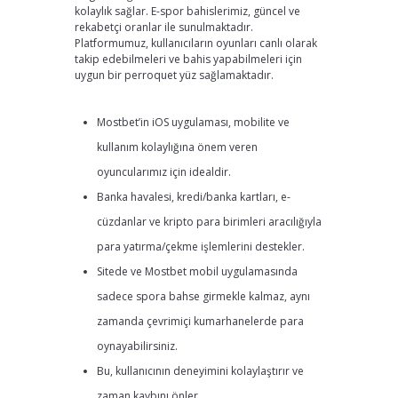
kolaylık sağlar. E-spor bahislerimiz, güncel ve
rekabetçi oranlar ile sunulmaktadır.
Platformumuz, kullanıcıların oyunları canlı olarak
takip edebilmeleri ve bahis yapabilmeleri için
uygun bir perroquet yüz sağlamaktadır.
Mostbet’in iOS uygulaması, mobilite ve
kullanım kolaylığına önem veren
oyuncularımız için idealdir.
Banka havalesi, kredi/banka kartları, e-
cüzdanlar ve kripto para birimleri aracılığıyla
para yatırma/çekme işlemlerini destekler.
Sitede ve Mostbet mobil uygulamasında
sadece spora bahse girmekle kalmaz, aynı
zamanda çevrimiçi kumarhanelerde para
oynayabilirsiniz.
Bu, kullanıcının deneyimini kolaylaştırır ve
zaman kaybını önler.