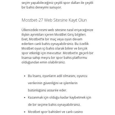
seçim yapabileceğiniz çeşitli spor dalları ile çeşitli
bir bahis deneyimi sunuyor.
Mostbet-27 Web Sitesine Kayıt Olun
Ülkenizdeki resmi web sitesine nasıl erişeceğinize
ilişkin ayrıntıları içeren MostBet Giriş bilgileri.
Evet, Mostbet’te bir maç veya oyun devam
ederken canlı bahis oynayabilirsiniz. Bu özellik
Mostbet oyun içi bahis olarak bilinir ve birçok
spor etkinliği için mevcuttur. Mostbet’in geçerli bir
lisansa sahip meşru bir spor bahis platformu
olduğundan emin olabilirsiniz.
Bu lisans, oyunların adil olmasını, oyuncu
verilerinin güvenliğini ve işlemlerin
bütünlüğünü assurée eder.
Kazanmak için olduğu kadar kaybetmek için
de bir seçime bahis oynayabilirsiniz.
Mostbet spor bahisleri ve canlı casino