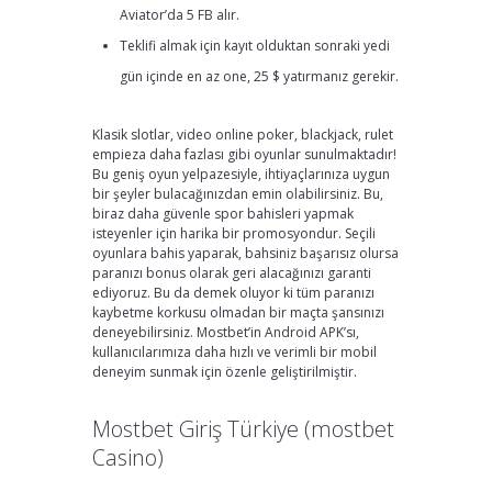
Aviator’da 5 FB alır.
Teklifi almak için kayıt olduktan sonraki yedi
gün içinde en az one, 25 $ yatırmanız gerekir.
Klasik slotlar, video online poker, blackjack, rulet
empieza daha fazlası gibi oyunlar sunulmaktadır!
Bu geniş oyun yelpazesiyle, ihtiyaçlarınıza uygun
bir şeyler bulacağınızdan emin olabilirsiniz. Bu,
biraz daha güvenle spor bahisleri yapmak
isteyenler için harika bir promosyondur. Seçili
oyunlara bahis yaparak, bahsiniz başarısız olursa
paranızı bonus olarak geri alacağınızı garanti
ediyoruz. Bu da demek oluyor ki tüm paranızı
kaybetme korkusu olmadan bir maçta şansınızı
deneyebilirsiniz. Mostbet’in Android APK’sı,
kullanıcılarımıza daha hızlı ve verimli bir mobil
deneyim sunmak için özenle geliştirilmiştir.
Mostbet Giriş Türkiye (mostbet
Casino)