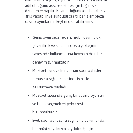
olabilirsiniz. Ayrıca, oyun sonuçlarının rastgele ve
adil olduğunu assurée etmek için bağımsız
denetimler yapılır. Kayıt olduğunuzda, hesabınıza
giriş yapabilir ve sunduğu çeşitli bahis empieza
casino oyunlarının keyfini çıkarabilirsiniz.
Geniş oyun seçenekleri, mobil uyumluluk,
güvenilirlik ve kullanıcı dostu yaklaşımı
sayesinde kullanıcılarına heyecan dolu bir
deneyim sunmaktadır.
Mostbet Türkiye her zaman spor bahisleri
olmasına rağmen, casinos işini de
geliştirmeye başladı.
Mostbet sitesinde geniş bir casino oyunları
ve bahis seçenekleri yelpazesi
bulunmaktadır.
Evet, spor bonusunu seçmeniz durumunda,
her müşteri yalnızca kaydolduğu için