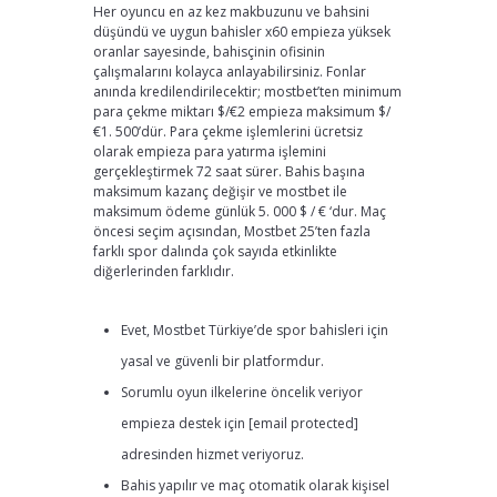
Her oyuncu en az kez makbuzunu ve bahsini
düşündü ve uygun bahisler x60 empieza yüksek
oranlar sayesinde, bahisçinin ofisinin
çalışmalarını kolayca anlayabilirsiniz. Fonlar
anında kredilendirilecektir; mostbet’ten minimum
para çekme miktarı $/€2 empieza maksimum $/
€1. 500’dür. Para çekme işlemlerini ücretsiz
olarak empieza para yatırma işlemini
gerçekleştirmek 72 saat sürer. Bahis başına
maksimum kazanç değişir ve mostbet ile
maksimum ödeme günlük 5. 000 $ / € ‘dur. Maç
öncesi seçim açısından, Mostbet 25’ten fazla
farklı spor dalında çok sayıda etkinlikte
diğerlerinden farklıdır.
Evet, Mostbet Türkiye’de spor bahisleri için
yasal ve güvenli bir platformdur.
Sorumlu oyun ilkelerine öncelik veriyor
empieza destek için [email protected]
adresinden hizmet veriyoruz.
Bahis yapılır ve maç otomatik olarak kişisel