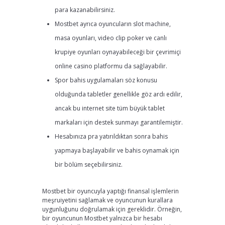
para kazanabilirsiniz.
Mostbet ayrıca oyuncuların slot machine,
masa oyunları, video clip poker ve canlı
krupiye oyunları oynayabileceği bir çevrimiçi
online casino platformu da sağlayabilir.
Spor bahis uygulamaları söz konusu
olduğunda tabletler genellikle göz ardı edilir,
ancak bu internet site tüm büyük tablet
markaları için destek sunmayı garantilemiştir.
Hesabınıza pra yatırıldıktan sonra bahis
yapmaya başlayabilir ve bahis oynamak için
bir bölüm seçebilirsiniz.
Mostbet bir oyuncuyla yaptığı finansal işlemlerin
meşruiyetini sağlamak ve oyuncunun kurallara
uygunluğunu doğrulamak için gereklidir. Örneğin,
bir oyuncunun Mostbet yalnızca bir hesabı