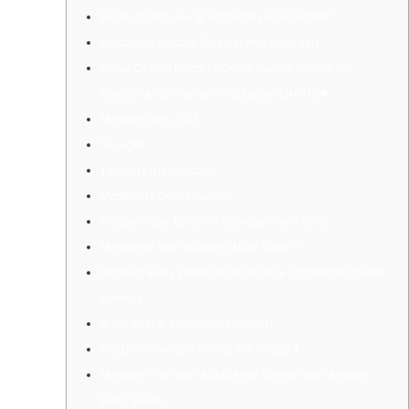
Oyunla
Mostbet Sitesi Hangi Hizmetleri Sunmaktadır?
Mostbet İncelemesi 2024 » Spor Bahisleri, Giriş &
Mostbet’te Haftalık Para Yatırma Bonusları
Oyunlar
Sonuç Olarak: Mostbet Online Casino Türkiye Ile
Unutulmaz Bir Kumar Yolculuğuna Çıkın! 🎲🌟
Mostbet Giriş Güncel Adresi
Mostbet Giriş 2023
2024 ️ Most Gamble Casino Ve
Sonuçlar
Bahis”
Tabletler Için Mostbet
Mostbet’te Ödül Puanları
Mostbet bahisçi ofisindeki hesaba kullanıcı ismi
ve şifre ile giriş yapabilirsiniz; burada hesapta
Mostbet Spor Bahisleri Empieza” “canlı Bahis
belirtilen telefon numarasını ya da e-posta
Mostbet’te Spor Bahisleri Nasıl Yapılır?
adresini giriş olarak kullanabilirsiniz. Elektronik
yöntemler için lowest para çekme miktarı 50
Mostbet Bahis Şirketinin Müşterilere Sağladığı Bonuslar
TL’dir, kripto para birimleri için mevcut döviz
kuruna bağlıdır. Mostbet’in hem bahis bürosunun
Nelerdir?
sprained ankle treatment de çevrimiçi
✔ Mostbet’in Avantajları Nelerdir?
kumarhanenin hizmetlerinin bulunduğu Google
android ve iOS için mobil uygulamaları vardır.
Mostbet Yeni Güncel Giriş Adresi 2024
Mostbet Casino – küresel kumar pazarında
Mostbet Tr Ile Spor Bahisleri ᐉ Türkiye’deki Mostbet
faaliyet gösteren Curaçao’nun offshore lisanslı
çevrimiçi kumarhanesidir. Türkiye’den gelen
Bahis Şirketi