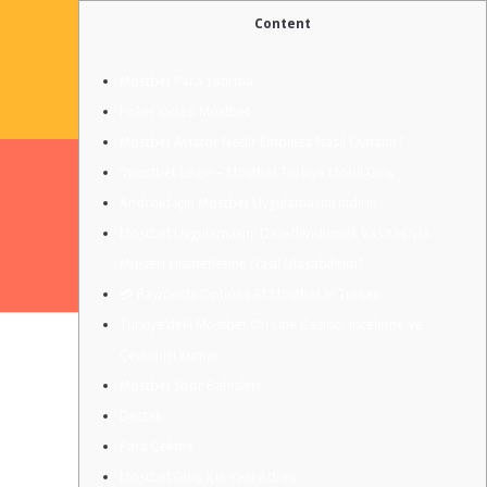
Content
Mostbet Para Yatırma
Poker Odası Mostbet
MENU
Mostbet Aviator Nedir Empieza Nasıl Oynanır?
“mostbet Login – Mostbet Türkiye Mobil Giriş
Home
All Posts
Uncategorized
Mostbet İncelemesi 2024 » Spor Bahisleri...
Android Için Mostbet Uygulamasını Indirin
Mostbet Uygulamasını De?erlendirmek Vas?tas?yla
Mostbet İncelemesi 2024 » Spor
Müşteri Hizmetlerine Nasıl Ulaşabilirim?
Bahisleri, Giriş & Oyunla
💳 Payments Options At Mostbet In Turkey
Türkiye’deki Mostbet On Line Casino: İnceleme Ve
Çevrimiçi Kumar
Mostbet Spor Bahisleri
Mostbet İncelemesi 2024 »
Destek
Para Çekme
Spor Bahisleri, Giriş &
Mostbet Giriş Için Yeni Adres