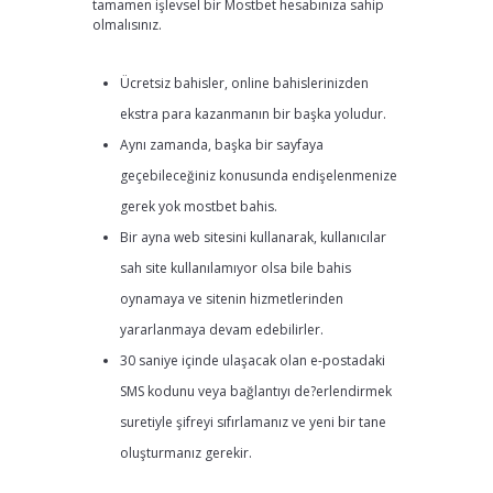
tamamen işlevsel bir Mostbet hesabınıza sahip
olmalısınız.
Ücretsiz bahisler, online bahislerinizden
ekstra para kazanmanın bir başka yoludur.
Aynı zamanda, başka bir sayfaya
geçebileceğiniz konusunda endişelenmenize
gerek yok mostbet bahis.
Bir ayna web sitesini kullanarak, kullanıcılar
sah site kullanılamıyor olsa bile bahis
oynamaya ve sitenin hizmetlerinden
yararlanmaya devam edebilirler.
30 saniye içinde ulaşacak olan e-postadaki
SMS kodunu veya bağlantıyı de?erlendirmek
suretiyle şifreyi sıfırlamanız ve yeni bir tane
oluşturmanız gerekir.