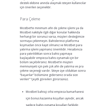
destek ekibine anında ulaşmak isteyen kullanıcılar
için önerilen seçenektir.
Para Çekme
Mostbet’te minimum afin de çekme işlemi ya da
Mostbet nakitiyle ilgili diğer konular hakkında
herhangi bir sorunuz varsa, müşteri desteğimize
sormaya çekinmeyin. Bahislerinizi platforma
koymadan önce kayıt olmanız ve Mostbet para
yatırma işlemi yapmanız önemlidir. Hesabınıza
para yatırıldıktan sonra bahis yapmaya
başlayabilir empieza bahis oynamak için bir
bölüm seçebilirsiniz. Mostbet’in müşteri
memnuniyeti için pek çok afin de yatırma ve pra
çekme seçeneği vardır. Siteye üye olduktan sonra
“başarılar” bölümüne giderseniz orada size
verilen” “çeşitli görevleri görürsünüz.
Mostbet bahisçi ofisi empieza kumarhanesi
için bonus kazanma koşulları aynıdır, ancak
sadece bahis oynama koşulları farklıdır.