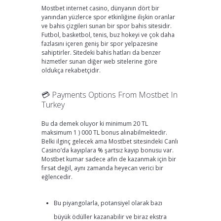
Mostbet internet casino, dünyanın dört bir
yanından yüzlerce spor etkinliğine ilişkin oranlar
ve bahis çizgileri sunan bir spor bahis sitesidir.
Futbol, ​​basketbol, ​​tenis, buz hokeyi ve çok daha
fazlasını içeren geniş bir spor yelpazesine
sahiptirler. Sitedeki bahis hatları da benzer
hizmetler sunan diğer web sitelerine göre
oldukça rekabetçidir.
💳 Payments Options From Mostbet In
Turkey
Bu da demek oluyor ki minimum 20 TL
maksimum 1 ) 000 TL bonus alınabilmektedir.
Belki ilginç gelecek ama Mostbet sitesindeki Canlı
Casino’da kayıplara % şartsız kayıp bonusu var.
Mostbet kumar sadece afin de kazanmak için bir
fırsat değil, aynı zamanda heyecan verici bir
eğlencedir.
Bu piyangolarla, potansiyel olarak bazı
büyük ödüller kazanabilir ve biraz ekstra