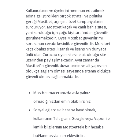
Kullanıcılarını ve üyelerini memnun edebilmek
adına geliştirdikleri birçok strateji ve politika
gereği Mostbet, açılışına özel kampanyalarını
sürdürüyor. Mostbet kaçak ve canlı bahis sitesi,
yeni kurulduğu için çoğu kişi tarafından güvenilir
görülmemektedir. Oysa Mostbet güvenilir mi
sorusunun cevabı kesinlikle güvenilirdir. Most bet
kaçak bahis sitesi, lisanslı ve lisansının dünyaca
ünlü olan Curacao oyun sitesine ait olduğu site
üzerinden paylaşılmaktadır. Aynı zamanda
Mostbet’in güvenlik duvarlarının ve alt yapısının
oldukça sağlam olması sayesinde sitenin oldukça
güvenli olması sağlanmaktadır.
Mostbet maceranızda asla yalnız
olmadığınızdan emin olabilirsiniz.
Sosyal ağlardaki hesaba kaydolmak,
kullanıcının Telegram, Google veya Vapor ile
kimlik bilgilerinin Mostbet’teki bir hesaba
bağlanmasıyla gerçekleştirilir.