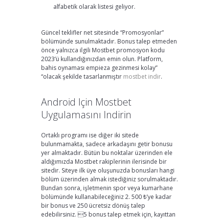
alfabetik olarak listesi geliyor.
Güncel teklifler net sitesinde “Promosyonlar”
bölümünde sunulmaktadır. Bonus talep etmeden
önce yalnızca ilgili Mostbet promosyon kodu
2023’ü kullandığınızdan emin olun. Platform,
bahis oynaması empieza gezinmesi kolay”
“olacak şekilde tasarlanmıştır
mostbet indir
.
Android Için Mostbet
Uygulamasını Indirin
Ortaklı programı ise diğer iki sitede
bulunmamakta, sadece arkadaşını getir bonusu
yer almaktadır. Bütün bu noktalar üzerinden ele
aldığımızda Mostbet rakiplerinin ilerisinde bir
sitedir. Siteye ilk üye oluşunuzda bonusları hangi
bölüm üzerinden almak istediğiniz sorulmaktadır.
Bundan sonra, işletmenin spor veya kumarhane
bölümünde kullanabileceğiniz 2. 500 ₺’ye kadar
bir bonus ve 250 ücretsiz dönüş talep
edebilirsiniz. 5 bonus talep etmek için, kayıttan