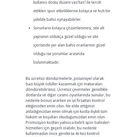
kullanıcı dostu düzeni vas?tas? ile tercih
ettikleri spor etkinliklerine kolayca ve hızlı bir
şekilde bahis oynayabilirler.
Sorunların kolayca çözümlenmesi, site alt
yapısının oldukça güzel olduğu ve site
içerisinde yer alan bahis oranlarının güzel
olduğu ise yorumlar arasında
bulunmaktadır.
Bu ücretsiz döndürmelerle, potansiyel olarak
bazı büyük ödüller kazanmak için makaraları
döndürebilirsiniz. Ücretsiz çevirmeler genellikle
slotlarda ve diğer casino oyunlarında sunulur, bu
nedenle bonus ararken en iyi fırsatları kontrol
ettiğinizden emin olun. Ne elde ettiğinizi
anladığınızdan emin olmak için kodla ilişkili tüm
hüküm ve koşulları okuduğunuzdan emin olun.
Promosyon kodları yalnızca belirli spor bahisleri
hizmetleri için geçerli olabilir, bu nedenle
kullanmadan önce gerekirse iki kez kontrol