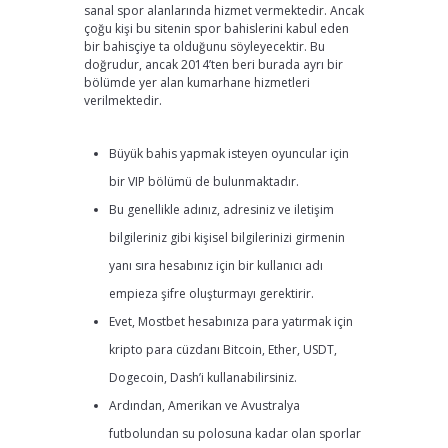
sanal spor alanlarında hizmet vermektedir. Ancak
çoğu kişi bu sitenin spor bahislerini kabul eden
bir bahisçiye ta olduğunu söyleyecektir. Bu
doğrudur, ancak 2014’ten beri burada ayrı bir
bölümde yer alan kumarhane hizmetleri
verilmektedir.
Büyük bahis yapmak isteyen oyuncular için
bir VIP bölümü de bulunmaktadır.
Bu genellikle adınız, adresiniz ve iletişim
bilgileriniz gibi kişisel bilgilerinizi girmenin
yanı sıra hesabınız için bir kullanıcı adı
empieza şifre oluşturmayı gerektirir.
Evet, Mostbet hesabınıza para yatırmak için
kripto para cüzdanı Bitcoin, Ether, USDT,
Dogecoin, Dash’i kullanabilirsiniz.
Ardından, Amerikan ve Avustralya
futbolundan su polosuna kadar olan sporlar