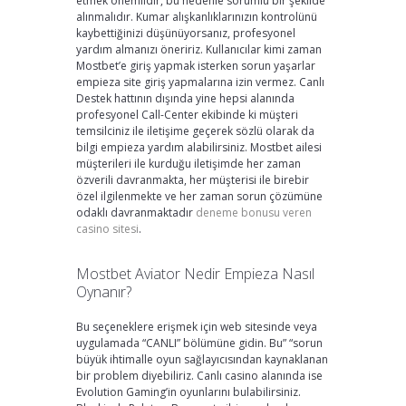
etmek önemlidir, bu nedenle sorumlu bir şekilde
alınmalıdır. Kumar alışkanlıklarınızın kontrolünü
kaybettiğinizi düşünüyorsanız, profesyonel
yardım almanızı öneririz. Kullanıcılar kimi zaman
Mostbet’e giriş yapmak isterken sorun yaşarlar
empieza site giriş yapmalarına izin vermez. Canlı
Destek hattının dışında yine hepsi alanında
profesyonel Call-Center ekibinde ki müşteri
temsilciniz ile iletişime geçerek sözlü olarak da
bilgi empieza yardım alabilirsiniz. Mostbet ailesi
müşterileri ile kurduğu iletişimde her zaman
özverili davranmakta, her müşterisi ile birebir
özel ilgilenmekte ve her zaman sorun çözümüne
odaklı davranmaktadır
deneme bonusu veren
casino sitesi
.
Mostbet Aviator Nedir Empieza Nasıl
Oynanır?
Bu seçeneklere erişmek için web sitesinde veya
uygulamada “CANLI” bölümüne gidin. Bu” “sorun
büyük ihtimalle oyun sağlayıcısından kaynaklanan
bir problem diyebiliriz. Canlı casino alanında ise
Evolution Gaming’in oyunlarını bulabilirsiniz.