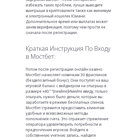
избежать таких проблем, лучше выводите
выигрыши в криптовалюте также как минимум
и электронный кошелек Юмани.
Дополнительное время или выплатах может
заняв верификация, поэтому чем прости ее
сначала после регистрации.
Краткая Инструкция По Входу
в Мостбет:
Потом после регистрации онлайн казино
Мостбет начисляет новичкам 30 фриспинов
(бездепозитный бонус). Они поступят на ваш
игровой баланс с вейджером на отыгрыш в
размере х40.” “[newline]Имейте ввиду, только
отыграть нужно было деньги, которые вы
заработаете в режиме бесплатных спинов.
Мостбет стремится предоставить клиентам
удобные и всевозможные методы
пополнения счета. Это отражает стремление
оператора удовлетворить потребности и
предпочтения игроков. Войдите в
собственную учетную запись, найдите