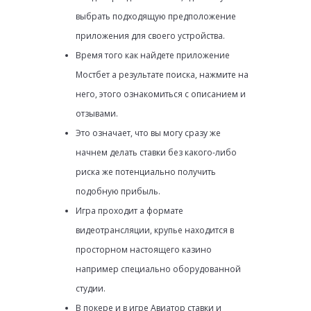
выбрать подходящую предположение
приложения для своего устройства.
Время того как найдете приложение
Мостбет а результате поиска, нажмите на
него, этого ознакомиться с описанием и
отзывами.
Это означает, что вы могу сразу же
начнем делать ставки без какого-либо
риска же потенциально получить
подобную прибыль.
Игра проходит а формате
видеотрансляции, крупье находится в
просторном настоящего казино
например специально оборудованной
студии.
В покере и в игре Авиатор ставки и