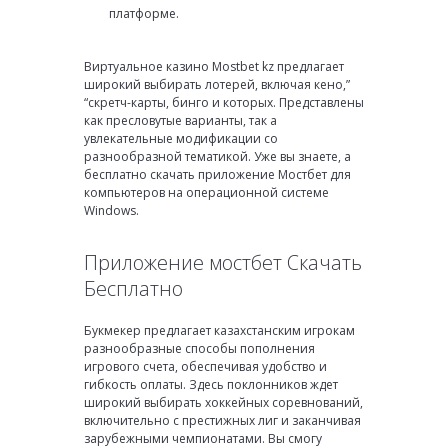
платформе.
Виртуальное казино Mostbet kz предлагает
широкий выбирать лотерей, включая кено,”
“скретч-карты, бинго и которых. Представлены
как пресловутые варианты, так а
увлекательные модификации со
разнообразной тематикой. Уже вы знаете, а
бесплатно скачать приложение Мостбет для
компьютеров на операционной системе
Windows.
Приложение ​мостбет Скачать
Бесплатно
Букмекер предлагает казахстанским игрокам
разнообразные способы пополнения
игрового счета, обеспечивая удобство и
гибкость оплаты. Здесь поклонников ждет
широкий выбирать хоккейных соревнований,
включительно с престижных лиг и заканчивая
зарубежными чемпионатами. Вы смогу