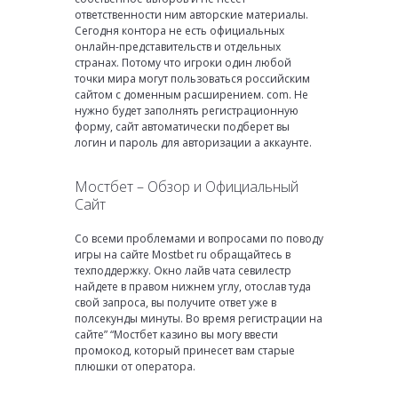
ответственности ним авторские материалы.
Сегодня контора не есть официальных
онлайн-представительств и отдельных
странах. Потому что игроки один любой
точки мира могут пользоваться российским
сайтом с доменным расширением. com. Не
нужно будет заполнять регистрационную
форму, сайт автоматически подберет вы
логин и пароль для авторизации а аккаунте.
Мостбет – Обзор и Официальный
Сайт
Со всеми проблемами и вопросами по поводу
игры на сайте Mostbet ru обращайтесь в
техподдержку. Окно лайв чата севилестр
найдете в правом нижнем углу, отослав туда
свой запроса, вы получите ответ уже в
полсекунды минуты. Во время регистрации на
сайте” “Мостбет казино вы могу ввести
промокод, который принесет вам старые
плюшки от оператора.