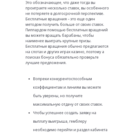
Это обозначающее, что даже тогда вы
проиграете несколько ставок, вы особенного
не потеряете в долгосрочной перспективе.
Бесплатные вращения – это еще один
методом получить больше от своих ставок.
Пиппардом помощью бесплатных вращений
вы можете вращать барабаны, чтобы
наименее выиграть крупные призы.
Бесплатные вращения обычно предлагаются
на слотах и других играх казино, поэтому а
поисках бонуса обязательно проверьте
лучшие предложения.
Вопреки конкурентоспособным
коэффициентам и линиям вы можете
быть уверены, но получите
максимальную отдачу от своих ставок.
Чтобы успешнее создать заявку на
выплату выигрыша, гемблеру
необходимо перейти и раздел кабинета