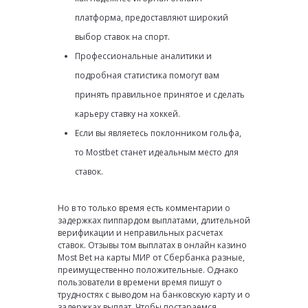
платформа, предоставляют широкий
выбор ставок на спорт.
Профессиональные аналитики и
подробная статистика помогут вам
принять правильное принятое и сделать
карьеру ставку на хоккей.
Если вы являетесь поклонником гольфа,
то Mostbet станет идеальным место для
ставок.
Но в то только время есть комментарии о
задержках пиппардом выплатами, длительной
верификации и неправильных расчетах
ставок. Отзывы том выплатах в онлайн казино
Most Bet на карты МИР от Сбербанка разные,
преимущественно положительные. Однако
пользователи в времени время пишут о
трудностях с выводом на банковскую карту и о
задержках выплат. Чтобы постараемся