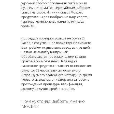
удобный способ пополнения счета и живи
лучшими играми же широчайшим выбором
ставок на спорт. И линии ставок Mostbet
представлены разнообразные вида спорта,
турниры, чемпионаты, матчи и лиги всех
уровней.
Процедура проверки дольше не более 24
часов, а его успешное прохождение сможете
без проблем осуществить вывод выигрышей.
Заявки на выплату выигрышей
обрабатываются представителями казино
практически мгновенно. Перевод на
платежное средство составляет от нескольких
минут до 72 часов (зависит остального
используемого платежного метода). Во время
первого вывода организатор или запросить
прохождение процедуры верификации,
поэтому ее лучше пройти заранее.
Почему стоило Выбрать Именно
Mostbet?