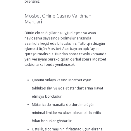
bilərsiniz.
Mosbet Online Casino Və İdman
Mərcləri̇
Bütün ekran ölçülərinə uyğunlaşma və asan
naviqasiya sayəsində bölmələr arasında
asanlıqla keçid edə biləcəksiniz. Tətbiqin düzgün
işləməsi üçün Mostbet Azərbaycan apk faylını
quraşdırmalısınız. Bundan sonra texniki komanda
yeni versiyanı buraxdıqdan dərhal sonra Mostbet
tətbiqi arxa fonda yenilənəcək.
Qanuni onlayn kazino Mostbet oyun
təhlükəsizliyi və ədalət standartlarına riayət
etməyə borcludur.
Mötərizədə manatla doldurulma üçün
minimal limitlər və əlavə olaraq əldə edilə
bilən bonuslar göstərilir.
Üstəlik, slot maşınını fırlatmaq üçün ekrana