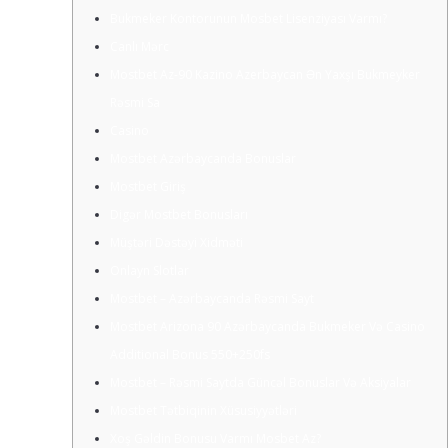
Bukmeker Kontorunun Mosbet Lisenziyası Varmı?
Mostbet Kazinosunda Aviator Oyununu Oynayın
Mostbet-də Aviator Oyunu
Canlı Mərc
Mostbet Az-90 Kazino Azerbaycan Ən Yaxşı Bukmeyker
Mostbet Az-90 Kazino
Rəsmi Sa
Azerbaycan Ən Yaxşı
Casino
Bukmeyker Rəsmi Sa
Mostbet Azərbaycanda Bonuslar
Mostbet Giriş
Peşəkar təlim keçmiş dilerlər və real oyun tərzi
Digər Mostbet Bonusları
sayəsində Azərbaycanda Mostbet-in canlı kazino
oyunları maraqlı və əyləncəli oyun prosesi
Müştəri Dəstəyi Xidməti
təqdim edəcək. Siz blekcek və bakkara, ruletka və
Onlayn Slotlar
poker ilə başlaya bilərsiniz – hər kəs özünə uyğun
olanı tapacaq. Mövcud ödəniş variantları coğrafi
Mostbet – Azərbaycanda Rəsmi Sayt
ərazinizdən asılı olaraq dəyişə bilər. Bununla
Mostbet Arizona 90 Azərbaycanda Bukmeker Və Casino
belə, Mostbet AZ-90 ödənişləri Azərbaycan
manatı (AZN), həmçinin ABŞ dolları (USD) və avro
Additional Bonus 550+250fs
(EUR) ilə qəbul edir. Daha dəqiq desək lisenziya
BK-nın sahibi olan Bizbon In. V. Rəsmi fəaliyyət –
Mostbet – Rəsmi Saytda Güncəl Bonuslar Və Aksiyalar
dürüstlüyü və etibarlığı təsdiq edən ikinci
Mostbet Tətbiqinin Xüsusiyyətləri
göstəricidir.
Xoş Gəldin Bonusu Varmı Mosbet Az?