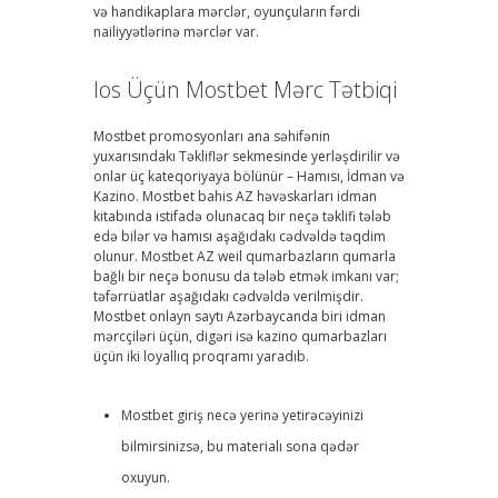
və handikaplara mərclər, oyunçuların fərdi
nailiyyətlərinə mərclər var.
Ios Üçün Mostbet Mərc Tətbiqi
Mostbet promosyonları ana səhifənin
yuxarısındakı Təkliflər sekmesinde yerləşdirilir və
onlar üç kateqoriyaya bölünür – Hamısı, İdman və
Kazino. Mostbet bahis AZ həvəskarları idman
kitabında istifadə olunacaq bir neçə təklifi tələb
edə bilər və hamısı aşağıdakı cədvəldə təqdim
olunur. Mostbet AZ weil qumarbazların qumarla
bağlı bir neçə bonusu da tələb etmək imkanı var;
təfərrüatlar aşağıdakı cədvəldə verilmişdir.
Mostbet onlayn saytı Azərbaycanda biri idman
mərcçiləri üçün, digəri isə kazino qumarbazları
üçün iki loyallıq proqramı yaradıb.
Mostbet giriş necə yerinə yetirəcəyinizi
bilmirsinizsə, bu materialı sona qədər
oxuyun.