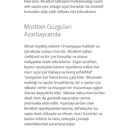
bilərsiniz. Mostbet tətbiqinin funksionallığı rəsmi
veb-saytla eyni olduğu üçün buradan da müxtəlif
bonusları əldə edib istifadə edə biləcəksiniz.
Mostbet Güzgüləri
Azərbaycanda
İdman loyallıq sistemi 10 səviyyəyə malikdir və
iştirakçılar pulsuz mərclər, Mostbet xalları,
cashback və bir çox bonuslar və xüsusi
nailiyyətlər tələb edə bilərlər. Digər tərəfdən,
kazino oyunçuları kazino oyunlarına edilən hər
mərc üçün pul toplaya və being unfaithful”
“səviyyənin hər hansı birinə çata bilər. Əmanətin
məbləği nə qədər böyükdürsə, bir o qədər çox
sikkələr verilir və müəyyən bir məzənnəyə uyğun
olaraq dəyişdirilə bilər. Sikkələr təkcə mərclərdən
deyil, həm də gündəlik tapşırıqları yerinə
yetirməklə əldə edilir. Azərbaycandan olan
Mostbet qeydiyyatdan keçmiş istifadəçilər bu
sayta daxil olduqda və idman, mərc bazarları və
kazino lobbisi ilə tanış olduqda çoxsaylı
üstünlüklərdən yararlanacaqlar.