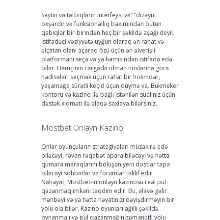
Saytın və tətbiqlərin interfeysi və” “dizaynı
oxşardır və funksionallıq baxımından bütün
qabıqlar bir-birindən heç bir şəkildə aşağı deyil.
İstifadəçi vəziyyətə uyğun olaraq ən rahat və
əlçatan olanı açaraq özü üçün ən əlverişli
platformanı seçə və ya hamısından istifadə edə
bilər. Həmçinin cərgədə idman növlərinə görə
hadisələri seçmək üçün rahat bir hökmdar,
yaşamağa sürətli keçid üçün düymə va. Bukmeker
kontoru və kazino ilə bağlı istənilən sualınız üçün
dəstək xidməti ilə əlaqə saxlaya bilərsiniz.
Mostbet Onlayn Kazino
Onlar oyunçuların strategiyaları müzakirə edə
biləcəyi, rəvan rəqabət apara biləcəyi və hətta
qumara maraqlarını bölüşən yeni dostlar tapa
biləcəyi söhbətlər və forumlar təklif edir.
Nəhayət, Mostbet-in onlayn kazinosu real pul
qazanmaq imkanı təqdim edir. Bu, əlavə gəlir
mənbəyi və ya hətta həyatınızı dəyişdirməyin bir
yolu ola bilər. Kazino oyunları ağıllı şəkildə
oynanmalı və pul qazanmağın zəmanətli yolu