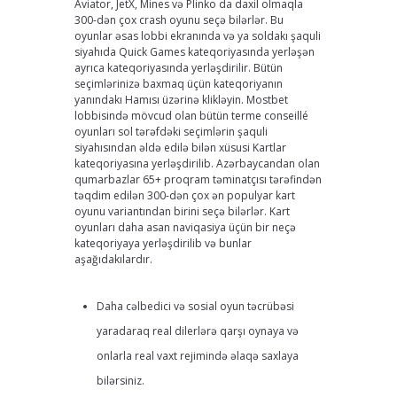
Aviator, JetX, Mines və Plinko da daxil olmaqla
300-dən çox crash oyunu seçə bilərlər. Bu
oyunlar əsas lobbi ekranında və ya soldakı şaquli
siyahıda Quick Games kateqoriyasında yerləşən
ayrıca kateqoriyasında yerləşdirilir. Bütün
seçimlərinizə baxmaq üçün kateqoriyanın
yanındakı Hamısı üzərinə klikləyin. Mostbet
lobbisində mövcud olan bütün terme conseillé
oyunları sol tərəfdəki seçimlərin şaquli
siyahısından əldə edilə bilən xüsusi Kartlar
kateqoriyasına yerləşdirilib. Azərbaycandan olan
qumarbazlar 65+ proqram təminatçısı tərəfindən
təqdim edilən 300-dən çox ən populyar kart
oyunu variantından birini seçə bilərlər. Kart
oyunları daha asan naviqasiya üçün bir neçə
kateqoriyaya yerləşdirilib və bunlar
aşağıdakılardır.
Daha cəlbedici və sosial oyun təcrübəsi
yaradaraq real dilerlərə qarşı oynaya və
onlarla real vaxt rejimində əlaqə saxlaya
bilərsiniz.