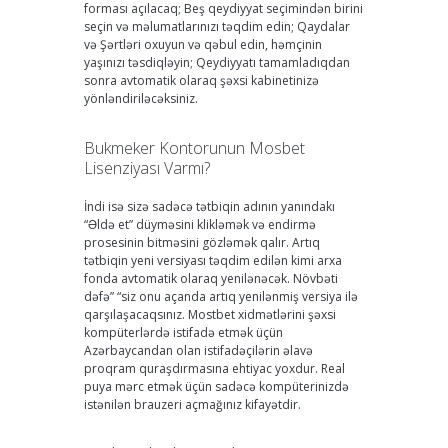
forması açılacaq; Beş qeydiyyat seçimindən birini
seçin və məlumatlarınızı təqdim edin; Qaydalar
və Şərtləri oxuyun və qəbul edin, həmçinin
yaşınızı təsdiqləyin; Qeydiyyatı tamamladıqdan
sonra avtomatik olaraq şəxsi kabinetinizə
yönləndiriləcəksiniz.
Bukmeker Kontorunun Mosbet
Lisenziyası Varmı?
İndi isə sizə sadəcə tətbiqin adının yanındakı
“Əldə et” düyməsini klikləmək və endirmə
prosesinin bitməsini gözləmək qalır. Artıq
tətbiqin yeni versiyası təqdim edilən kimi arxa
fonda avtomatik olaraq yenilənəcək. Növbəti
dəfə” “siz onu açanda artıq yenilənmiş versiya ilə
qarşılaşacaqsınız. Mostbet xidmətlərini şəxsi
kompüterlərdə istifadə etmək üçün
Azərbaycandan olan istifadəçilərin əlavə
proqram quraşdırmasına ehtiyac yoxdur. Real
puya mərc etmək üçün sadəcə kompüterinizdə
istənilən brauzeri açmağınız kifayətdir.