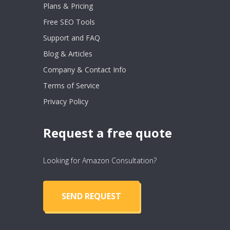
Plans & Pricing
Free SEO Tools
Support and FAQ
Blog & Articles
Company & Contact Info
Terms of Service
Privacy Policy
Request a free quote
Looking for Amazon Consultation?
SEND REQUEST