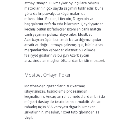
etməyi sınayın. Bukmeyker oyunçulara ödəniş
metodlarının çox sayda seçimini təklif edir, buna
görə də kriptovalyuta köçürmələri də
mövcuddur. Bitcoin, Litecoin, Dogecoin və
başqalarını istifadə edə bilərsiniz. Qeydiyyatdan
keçmiş bütün istifadəçilər istənilən canlı matçın
canlı yayımını pulsuz izləyə bilər. Mostbet
Azərbaycan üçün bu icmalı bacardığımız qədər
ətraflı və doğru etməyə çalışmışıq ki, bütün əsas
məqamlardan xəbərdar olasınız. 93 ölkədə
fəaliyyət göstərir və bu gün Azərbaycan
ərazisində ən məşhur ölkələrdən biridir
mostbet
.
Mostbet Onlayn Poker
Mostbet-dən qazanclarınızı çıxarmaq
istəyirsinizsə, təsdiqləmə prosesindən
keçməlisiniz. Ancaq ən rahat metodlardan biri də
müştəri dəstəyi ilə təsdiqləmə etməkdir. Ancaq
rahatlıq üçün SPA versiyası digər bukmeker
şirkətlərinin, məsələn, 1xbet tətbiqlərindən az
deyil.