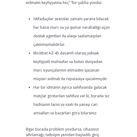
xidmətin keyfiyyətinə heç” “bir şübhə yoxdur.
İstifadəçilər seanslar zamanı yarana biləcək
hər hansı mərc və ya qumar narahatlığı üçün
dəstək agentləri ilə əlaqə saxlamaqdan
çəkinməməlidirlər.
Mostbet AZ-45 davamlı olaraq yüksək
keyfiyyətli məhsullar və bütün dünyadan
mərc oyunçularının etimadını qazanan
müştəri xidməti ilə reputasiya qazanmışdır.
Hər bir idmanın ayrıca səhifəsində gələcək
matçlar göstərilən səhifəsi var ki, burada siz
hadisənin tarixi və vaxtı ilə yanaşı cari
əmsalları və bazarları görə bilərsiniz.
Əgər burada problem yoxdursa, cihazınızı
sıfırlamağı, tətbiqini yenidən başladıb giriş