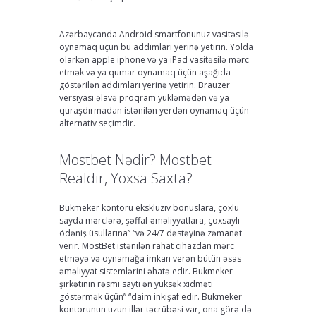
Azərbaycanda Android smartfonunuz vasitəsilə
oynamaq üçün bu addımları yerinə yetirin. Yolda
olarkən apple iphone və ya iPad vasitəsilə mərc
etmək və ya qumar oynamaq üçün aşağıda
göstərilən addımları yerinə yetirin. Brauzer
versiyası əlavə proqram yükləmədən və ya
quraşdırmadan istənilən yerdən oynamaq üçün
alternativ seçimdir.
Mostbet Nədir? Mostbet
Realdır, Yoxsa Saxta?
Bukmeker kontoru eksklüziv bonuslara, çoxlu
sayda mərclərə, şəffaf əməliyyatlara, çoxsaylı
ödəniş üsullarına” “və 24/7 dəstəyinə zəmanət
verir. MostBet istənilən rahat cihazdan mərc
etməyə və oynamağa imkan verən bütün əsas
əməliyyat sistemlərini əhatə edir. Bukmeker
şirkətinin rəsmi saytı ən yüksək xidməti
göstərmək üçün” “daim inkişaf edir. Bukmeker
kontorunun uzun illər təcrübəsi var, ona görə də