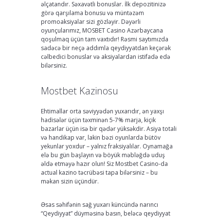
əlçatandır. Səxavətli bonuslar. İlk depozitinizə
görə qarşılama bonusu və müntəzəm
promoaksiyalar sizi gözləyir. Dəyərli
oyunçularımız, MOSBET Casino Azərbaycana
qoşulmaq üçün tam vaxtıdır! Rəsmi saytımızda
sadəcə bir neçə addımla qeydiyyatdan keçərək
cəlbedici bonuslar və aksiyalardan istifadə edə
bilərsiniz.
Mostbet Kazinosu
Ehtimallar orta səviyyədən yuxarıdır, ən yaxşı
hadisələr üçün təxminən 5-7% marja, kiçik
bazarlar üçün isə bir qədər yüksəkdir. Asiya totali
və handikap var, lakin bəzi oyunlarda bütöv
yekunlar yoxdur – yalnız fraksiyalılar. Oynamağa
elə bu gün başlayın və böyük məbləğdə uduş
əldə etməyə hazır olun! Siz Mostbet Casino-da
actual kazino təcrübəsi tapa bilərsiniz – bu
məkan sizin üçündür.
Əsas səhifənin sağ yuxarı küncündə narıncı
“Qeydiyyat” düyməsinə basın, beləcə qeydiyyat