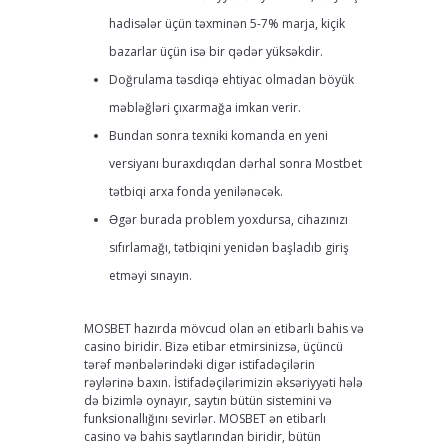
hadisələr üçün təxminən 5-7% marja, kiçik
bazarlar üçün isə bir qədər yüksəkdir.
Doğrulama təsdiqə ehtiyac olmadan böyük
məbləğləri çıxarmağa imkan verir.
Bundan sonra texniki komanda en yeni
versiyanı buraxdıqdan dərhal sonra Mostbet
tətbiqi arxa fonda yenilənəcək.
Əgər burada problem yoxdursa, cihazınızı
sıfırlamağı, tətbiqini yenidən başladıb giriş
etməyi sınayın.
MOSBET hazırda mövcud olan ən etibarlı bahis və
casino biridir. Bizə etibar etmirsinizsə, üçüncü
tərəf mənbələrindəki digər istifadəçilərin
rəylərinə baxın. İstifadəçilərimizin əksəriyyəti hələ
də bizimlə oynayır, saytın bütün sistemini və
funksionallığını sevirlər. MOSBET ən etibarlı
casino və bahis saytlarından biridir, bütün