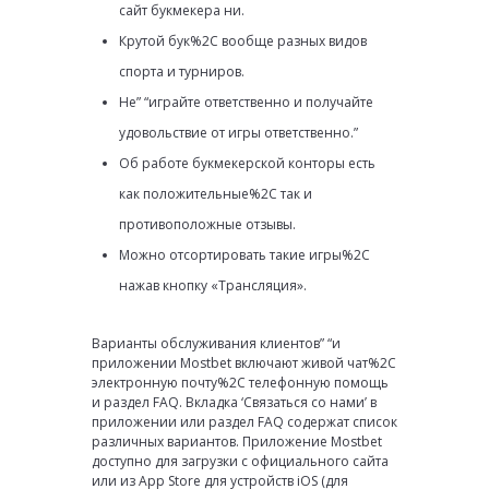
сайт букмекера ни.
Крутой бук%2C вообще разных видов
спорта и турниров.
Не” “играйте ответственно и получайте
удовольствие от игры ответственно.”
Об работе букмекерской конторы есть
как положительные%2C так и
противоположные отзывы.
Можно отсортировать такие игры%2C
нажав кнопку «Трансляция».
Варианты обслуживания клиентов” “и
приложении Mostbet включают живой чат%2C
электронную почту%2C телефонную помощь
и раздел FAQ. Вкладка ‘Связаться со нами’ в
приложении или раздел FAQ содержат список
различных вариантов. Приложение Mostbet
доступно для загрузки с официального сайта
или из App Store для устройств iOS (для