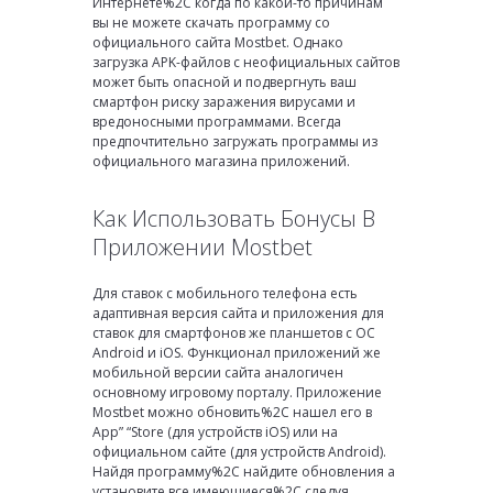
Интернете%2C когда по какой-то причинам
вы не можете скачать программу со
официального сайта Mostbet. Однако
загрузка APK-файлов с неофициальных сайтов
может быть опасной и подвергнуть ваш
смартфон риску заражения вирусами и
вредоносными программами. Всегда
предпочтительно загружать программы из
официального магазина приложений.
Как Использовать Бонусы В
Приложении Mostbet
Для ставок с мобильного телефона есть
адаптивная версия сайта и приложения для
ставок для смартфонов же планшетов с ОС
Android и iOS. Функционал приложений же
мобильной версии сайта аналогичен
основному игровому порталу. Приложение
Mostbet можно обновить%2C нашел его в
App” “Store (для устройств iOS) или на
официальном сайте (для устройств Android).
Найдя программу%2C найдите обновления а
установите все имеющиеся%2C следуя