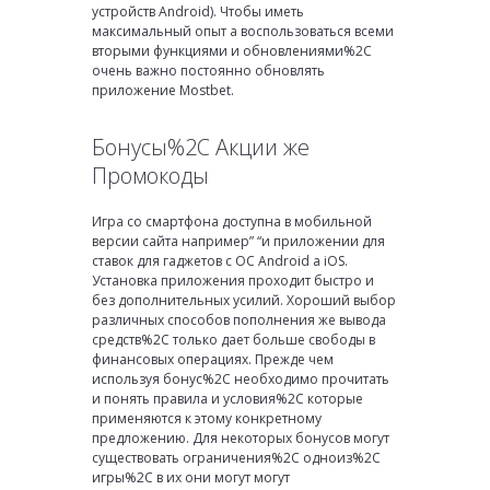
устройств Android). Чтобы иметь
максимальный опыт а воспользоваться всеми
вторыми функциями и обновлениями%2C
очень важно постоянно обновлять
приложение Mostbet.
Бонусы%2C Акции же
Промокоды
Игра со смартфона доступна в мобильной
версии сайта например” “и приложении для
ставок для гаджетов с ОС Android а iOS.
Установка приложения проходит быстро и
без дополнительных усилий. Хороший выбор
различных способов пополнения же вывода
средств%2C только дает больше свободы в
финансовых операциях. Прежде чем
используя бонус%2C необходимо прочитать
и понять правила и условия%2C которые
применяются к этому конкретному
предложению. Для некоторых бонусов могут
существовать ограничения%2C одноиз%2C
игры%2C в их они могут могут