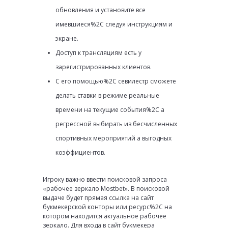
обновления и установите все
имевшиеся%2C следуя инструкциям и
экране.
Доступ к трансляциям есть у
зарегистрированных клиентов.
С его помощью%2C севилестр сможете
делать ставки в режиме реальные
времени на текущие события%2C а
регрессной выбирать из бесчисленных
спортивных мероприятий а выгодных
коэффициентов.
Игроку важно ввести поисковой запроса
«рабочее зеркало Mostbet». В поисковой
выдаче будет прямая ссылка на сайт
букмекерской конторы или ресурс%2C на
котором находится актуальное рабочее
зеркало. Для входа в сайт букмекера