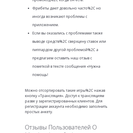
Фрибеты дают довольно часто%2C но
иногда возникают проблемы с
приложением.
Если вы оказались с проблемами также
выводе средств%2C сверхцену ставок или
пиппардом другой проблемой%2C а
предлагаем оставить наш отзыв с
пометкой в тексте сообщения «Нужна
помощь!
Можно отсортировать такие игры%2C нажав
кнопку «Трансляция». Доступ к трансляциям
разве у зарегистрированных клиентов. Для
регистрации аккаунта необходимо заполнить
простых анкету.
Отзывы Пользователей О