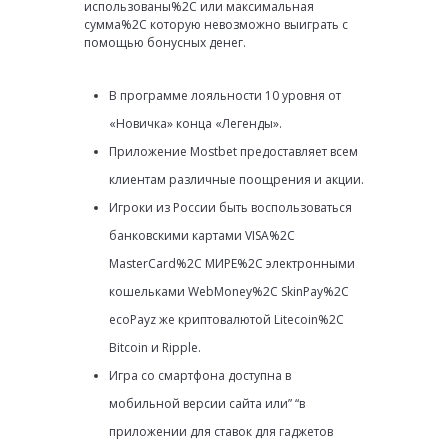
использованы%2C или максимальная
сумма%2C которую невозможно выиграть с
помощью бонусных денег.
В программе лояльности 10 уровня от
«Новичка» конца «Легенды».
Приложение Mostbet предоставляет всем
клиентам различные поощрения и акции.
Игроки из России быть воспользоваться
банковскими картами VISA%2C
MasterCard%2C МИРЕ%2C электронными
кошельками WebMoney%2C SkinPay%2C
ecoPayz же криптовалютой Litecoin%2C
Bitcoin и Ripple.
Игра со смартфона доступна в
мобильной версии сайта или” “в
приложении для ставок для гаджетов