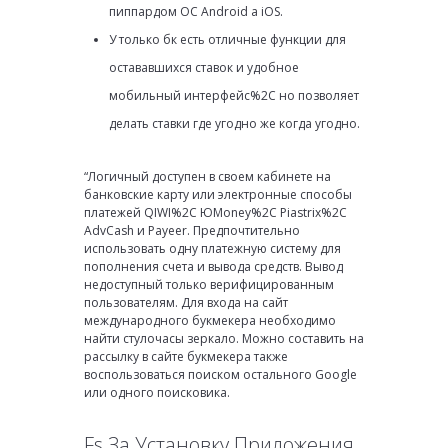
пиппардом ОС Android а iOS.
У только бк есть отличные функции для
остававшихся ставок и удобное
мобильный интерфейс%2C но позволяет
делать ставки где угодно же когда угодно.
“Логичный доступен в своем кабинете на
банковские карту или электронные способы
платежей QIWI%2C ЮMoney%2C Piastrix%2C
AdvCash и Payeer. Предпочтительно
использовать одну платежную систему для
пополнения счета и вывода средств. Вывод
недоступный только верифицированным
пользователям. Для входа на сайт
международного букмекера необходимо
найти стулочасы зеркало. Можно составить на
рассылку в сайте букмекера также
воспользоваться поиском остального Google
или одного поисковика.
Fs За Установку Приложения