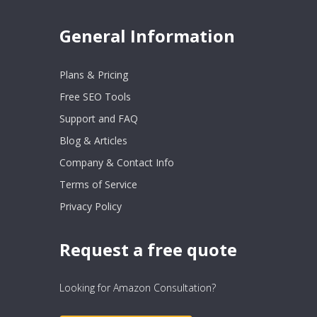
General Information
Plans & Pricing
Free SEO Tools
Support and FAQ
Blog & Articles
Company & Contact Info
Terms of Service
Privacy Policy
Request a free quote
Looking for Amazon Consultation?