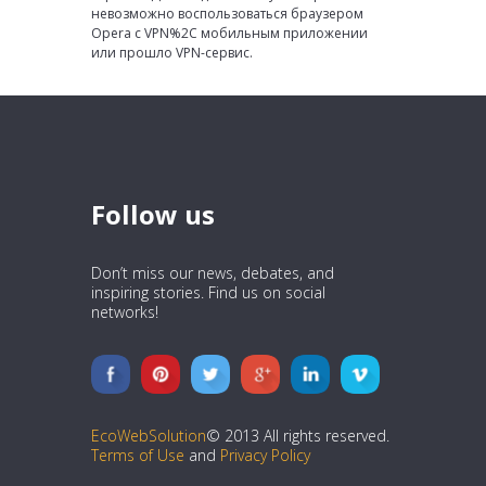
невозможно воспользоваться браузером
Opera с VPN%2C мобильным приложении
или прошло VPN-сервис.
Follow us
Don’t miss our news, debates, and
inspiring stories. Find us on social
networks!
EcoWebSolution
© 2013 All rights reserved.
Terms of Use
and
Privacy Policy