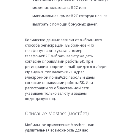
может использованы%2C или
максимальная сумма%2C которую нельзя
выиграть с помощи бонусных денег.
Количество данных зависит от выбранного
способа регистрации. Выбранное «По
телефону» важно указать номер
телефона%2C выбрать валюту же дать
согласие с правилами работы БК. При
регистрации вопреки e-mail придется выберет
страну%2C тип валюты%2C адрес
электронной почты%2C пароль и даем
согласие с правилами работы БК. Или
регистрации по общественной сети
указываем только валюту и задаем
подходящую соц.
Описание Mostbet (мостбет)
Мобильное приложение Mostbet – как
удивительная возможность ддя вас