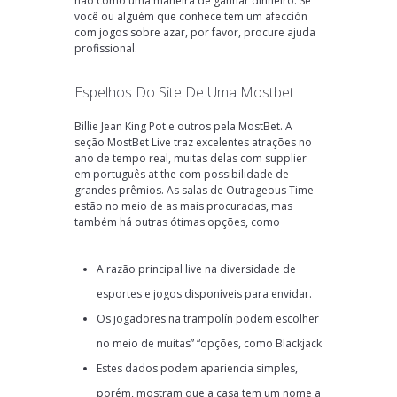
não como uma maneira de ganhar dinheiro. Se
você ou alguém que conhece tem um afección
com jogos sobre azar, por favor, procure ajuda
profissional.
Espelhos Do Site De Uma Mostbet
Billie Jean King Pot e outros pela MostBet. A
seção MostBet Live traz excelentes atrações no
ano de tempo real, muitas delas com supplier
em português at the com possibilidade de
grandes prêmios. As salas de Outrageous Time
estão no meio de as mais procuradas, mas
também há outras ótimas opções, como
A razão principal live na diversidade de
esportes e jogos disponíveis para envidar.
Os jogadores na trampolín podem escolher
no meio de muitas” “opções, como Blackjack
Estes dados podem apariencia simples,
porém, mostram que a casa tem um nome a