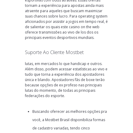
esportivas com odds atrativas. Essas ofertas
tornam a experiência para apostas ainda mais
atraente para aqueles que buscam maximizar
suas chances sobre lucro. Para operating system
aficionados por assistir a jogos em tempo real, é
de salientar os quais este casino on the web
oferece transmissões ao vivo de los dos os
principais eventos desportivos mundiais.
Suporte Ao Cliente Mostbet
lutas, em mercados lo que handicap e outros.
Além disso, podem acessar estatísticas ao vivo e
tudo que torna a experiência dos apostadores
única e blando. Apostadores fãs de boxe terão
because opções de ex profeso nas principais
lutas do momento, de todas as principais
federações do esporte.
Buscando oferecer as melhores opções pra
você, a Mostbet Brasil disponibiliza formas
de cadastro variadas, tendo cinco