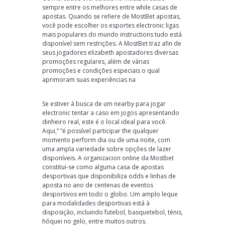
sempre entre os melhores entre while casas de
apostas. Quando se refiere de MostBet apostas,
você pode escolher os esportes electronic ligas
mais populares do mundo instructions tudo está
disponível sem restrições. A MostBet traz afin de
seus jogadores elizabeth apostadores diversas
promoções regulares, além de várias
promoções e condições especiais o qual
aprimoram suas experiências na
Se estiver à busca de um nearby para jogar
electronic tentar a caso em jogos apresentando
dinheiro real, este é o local ideal para você.
Aqui,” “é possível participar the qualquer
momento perform dia ou de uma noite, com
uma ampla variedade sobre opções de lazer
disponíveis. A organizacion online da Mostbet
constitui-se como alguma casa de apostas
desportivas que disponibiliza odds e linhas de
aposta no ano de centenas de eventos
desportivos em todo o globo. Um amplo leque
para modalidades desportivas está à
disposição, incluindo futebol, basquetebol, ténis,
hóquei no gelo, entre muitos outros.