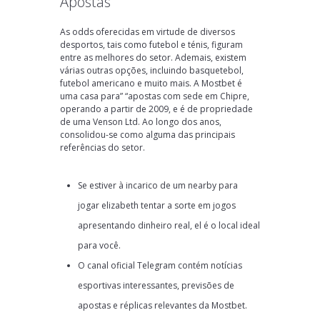
Apostas
As odds oferecidas em virtude de diversos
desportos, tais como futebol e ténis, figuram
entre as melhores do setor. Ademais, existem
várias outras opções, incluindo basquetebol,
futebol americano e muito mais. A Mostbet é
uma casa para” “apostas com sede em Chipre,
operando a partir de 2009, e é de propriedade
de uma Venson Ltd. Ao longo dos anos,
consolidou-se como alguma das principais
referências do setor.
Se estiver à incarico de um nearby para
jogar elizabeth tentar a sorte em jogos
apresentando dinheiro real, el é o local ideal
para você.
O canal oficial Telegram contém notícias
esportivas interessantes, previsões de
apostas e réplicas relevantes da Mostbet.