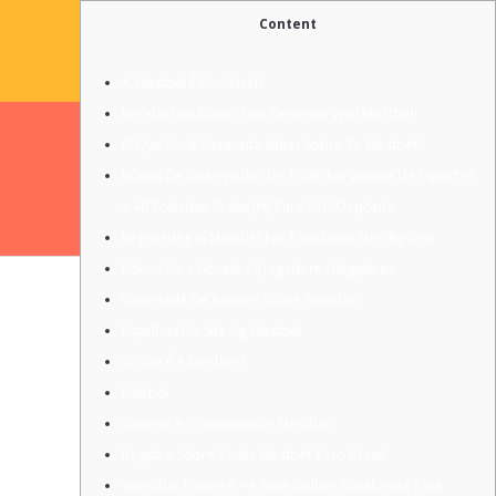
Content
A Mostbet É Confiável?
Receba Um Bônus Sem Depósito Weil Mostbet!
Home
All Posts
Uncategorized
Official
O Que Você Necessita Saber Sobre To Mostbet?
Site
Bônus De Boas-vindas De 100% Em Virtude De Esportes
+ 40 Rodadas Grátis (fs) Para O 1º Depósito
Official Site
Registering In Mostbet For Pakistanis: Step By Step
Bônus Para Novatos E Jogadores Regulares
Variedade De Eventos Sobre Apostas
Espelhos Do Site Ag Mostbet
Official Site
O Que É A Mostbet?
Futebol
Suporte Ao Consumidor Mostbet
“A Melhor Plataforma Sobre
Registro Sobre Conta Mostbet Zero Brasil
Apostas E Online Casino
“mostbet Portugal – A New Melhor Plataforma Para