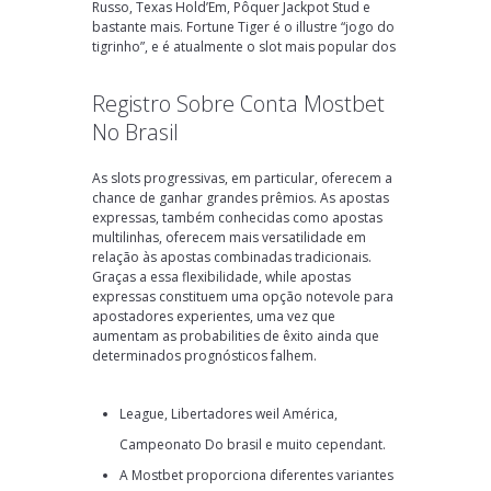
Russo, Texas Hold’Em, Pôquer Jackpot Stud e
bastante mais. Fortune Tiger é o illustre “jogo do
tigrinho”, e é atualmente o slot mais popular dos
Registro Sobre Conta Mostbet
No Brasil
As slots progressivas, em particular, oferecem a
chance de ganhar grandes prêmios. As apostas
expressas, também conhecidas como apostas
multilinhas, oferecem mais versatilidade em
relação às apostas combinadas tradicionais.
Graças a essa flexibilidade, while apostas
expressas constituem uma opção notevole para
apostadores experientes, uma vez que
aumentam as probabilities de êxito ainda que
determinados prognósticos falhem.
League, Libertadores weil América,
Campeonato Do brasil e muito cependant.
A Mostbet proporciona diferentes variantes