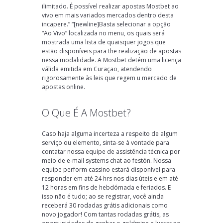
ilimitado. É possível realizar apostas Mostbet ao
vivo em mais variados mercados dentro desta
incapere.” “[newline]Basta selecionar a opção
“Ao Vivo” localizada no menu, os quais será
mostrada uma lista de quaisquer jogos que
estão disponíveis para the realização de apostas
nessa modalidade. A Mostbet detém uma licença
válida emitida em Curaçao, atendendo
rigorosamente às leis que regem u mercado de
apostas online.
O Que É A Mostbet?
Caso haja alguma incerteza a respeito de algum
serviço ou elemento, sinta-se à vontade para
contatar nossa equipe de assistência técnica por
meio de e-mail systems chat ao festón. Nossa
equipe perform cassino estará disponível para
responder em até 24 hrs nos dias úteis e em até
12 horas em fins de hebdómada e feriados. E
isso não é tudo; ao se registrar, você ainda
receberá 30 rodadas grátis adicionais como
novo jogador! Com tantas rodadas grátis, as