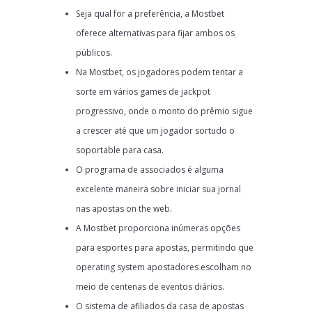
Seja qual for a preferência, a Mostbet
oferece alternativas para fijar ambos os
públicos.
Na Mostbet, os jogadores podem tentar a
sorte em vários games de jackpot
progressivo, onde o monto do prêmio sigue
a crescer até que um jogador sortudo o
soportable para casa.
O programa de associados é alguma
excelente maneira sobre iniciar sua jornal
nas apostas on the web.
A Mostbet proporciona inúmeras opções
para esportes para apostas, permitindo que
operating system apostadores escolham no
meio de centenas de eventos diários.
O sistema de afiliados da casa de apostas