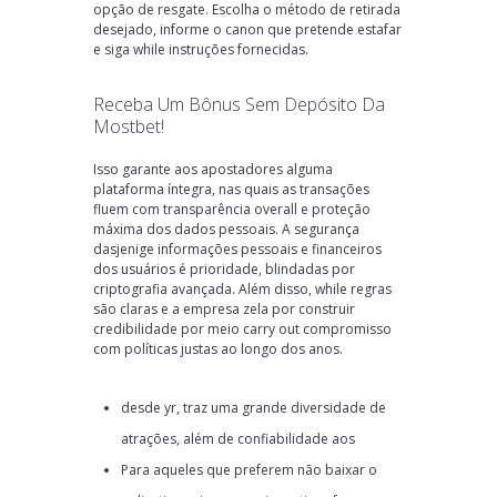
opção de resgate. Escolha o método de retirada
desejado, informe o canon que pretende estafar
e siga while instruções fornecidas.
Receba Um Bônus Sem Depósito Da
Mostbet!
Isso garante aos apostadores alguma
plataforma íntegra, nas quais as transações
fluem com transparência overall e proteção
máxima dos dados pessoais. A segurança
dasjenige informações pessoais e financeiros
dos usuários é prioridade, blindadas por
criptografia avançada. Além disso, while regras
são claras e a empresa zela por construir
credibilidade por meio carry out compromisso
com políticas justas ao longo dos anos.
desde yr, traz uma grande diversidade de
atrações, além de confiabilidade aos
Para aqueles que preferem não baixar o