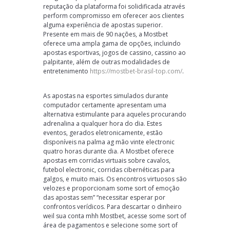
reputação da plataforma foi solidificada através
perform compromisso em oferecer aos clientes
alguma experiência de apostas superior.
Presente em mais de 90 nações, a Mostbet
oferece uma ampla gama de opções, incluindo
apostas esportivas, jogos de cassino, cassino ao
palpitante, além de outras modalidades de
entretenimento
https://mostbet-brasil-top.com/
.
As apostas na esportes simulados durante
computador certamente apresentam uma
alternativa estimulante para aqueles procurando
adrenalina a qualquer hora do dia. Estes
eventos, gerados eletronicamente, estão
disponíveis na palma ag mão vinte electronic
quatro horas durante dia. A Mostbet oferece
apostas em corridas virtuais sobre cavalos,
futebol electronic, corridas cibernéticas para
galgos, e muito mais. Os encontros virtuosos são
velozes e proporcionam some sort of emoção
das apostas sem” “necessitar esperar por
confrontos verídicos. Para descartar o dinheiro
weil sua conta mhh Mostbet, acesse some sort of
área de pagamentos e selecione some sort of