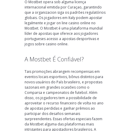
O Mostbet opera sob alguma licença
internacional emitida por Curaçao, garantindo
que a organizacion siga os padrões regulatórios
globais. Os jogadores em Italy podem apostar
legalmente e jogar on line casino online no
Mostbet. O Mostbet é uma plataforma mundial
líder de apostas que oferece aos jogadores
portugueses acesso a apostas desportivas e
jogos sobre casino online.
A Mostbet É Confiável?
Tais promoções abrangem recompensas em
eventos locais esportivos, bônus distintos para
novos usuários do País brasileiro, e propostas
sazonais em grandes ocasiões como o
Comparsa e campeonatos de futebol. Além
disso, os jogadores tem a possibilidade de
aproveitar o recurso financeiro de volta no ano
de apostas perdidas e ganhar prêmios ao
participar dos desafios semanais
surpreendentes. Essas ofertas especiais fazem
da Mostbet alguma das plataformas mais
intrigantes para apostadores brasileiros. A