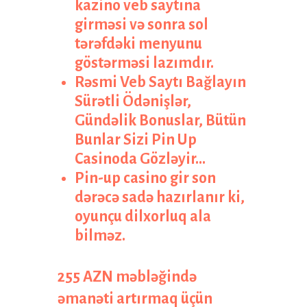
kazino veb saytına
girməsi və sonra sol
tərəfdəki menyunu
göstərməsi lazımdır.
Rəsmi Veb Saytı Bağlayın️
Sürətli Ödənişlər,
Gündəlik Bonuslar, Bütün
Bunlar Sizi Pin Up
Casinoda Gözləyir…
Pin-up casino gir son
dərəcə sadə hazırlanır ki,
oyunçu dilxorluq ala
bilməz.
255 AZN məbləğində
əmanəti artırmaq üçün