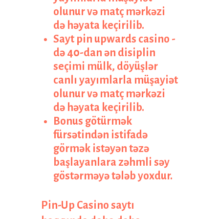
olunur və matç mərkəzi
də həyata keçirilib.
Sayt pin upwards casino -
də 40-dan ən disiplin
seçimi mülk, döyüşlər
canlı yayımlarla müşayiət
olunur və matç mərkəzi
də həyata keçirilib.
Bonus götürmək
fürsətindən istifadə
görmək istəyən təzə
başlayanlara zəhmli səy
göstərməyə tələb yoxdur.
Pin-Up Casino saytı