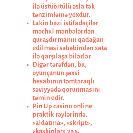
ilə üstüörtülü əsla tək
tənzimləmə yoxdur.
Lakin bəzi istifadəçilər
məchul mənbələrdən
quraşdırmanın qadağan
edilməsi səbəbindən xəta
ilə qarşılaşa bilərlər.
Digər tərəfdən, bu,
oyunçunun şəxsi
hesabının təmtəraqlı
səviyyədə qorunmasını
təmin edir.
Pin Up casino online
praktik rəylərində,
«aldatma», «skript»,
«kəskinlər» və s.