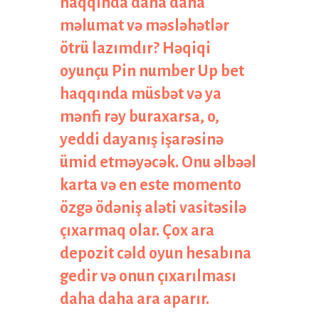
haqqında daha daha
məlumat və məsləhətlər
ötrü lazımdır? Həqiqi
oyunçu Pin number Up bet
haqqında müsbət və ya
mənfi rəy buraxarsa, o,
yeddi dayanış işarəsinə
ümid etməyəcək. Onu əlbəəl
karta və en este momento
özgə ödəniş aləti vasitəsilə
çıxarmaq olar. Çox ara
depozit cəld oyun hesabına
gedir və onun çıxarılması
daha daha ara aparır.