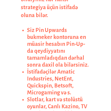
strategiya üçün istifadə
oluna bilər.
Siz Pin Upwards
bukmeker kontoruna en
müasir hesabın Pin-Up-
da qeydiyyatını
tamamladıqdan dərhal
sonra daxil ola bilərsiniz.
İstifadəçilər Amatic
Industries, NetEnt,
Quickspin, Betsoft,
Microgaming və s.
Slotlar, kart və stolüstü
oyunlar, Canlı Kazino, TV