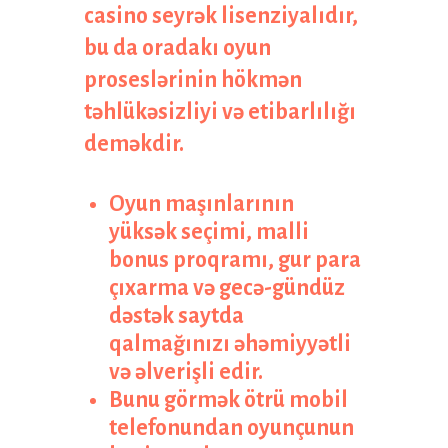
casino seyrək lisenziyalıdır,
bu da oradakı oyun
proseslərinin hökmən
təhlükəsizliyi və etibarlılığı
deməkdir.
Oyun maşınlarının
yüksək seçimi, malli
bonus proqramı, gur para
çıxarma və gecə-gündüz
dəstək saytda
qalmağınızı əhəmiyyətli
və əlverişli edir.
Bunu görmək ötrü mobil
telefonundan oyunçunun