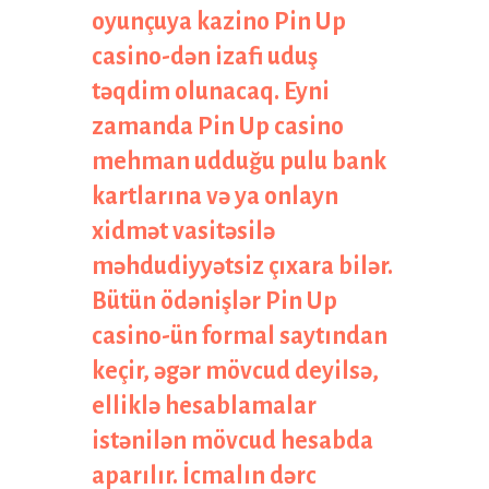
oyunçuya kazino Pin Up
casino-dən izafi uduş
təqdim olunacaq. Eyni
zamanda Pin Up casino
mehman udduğu pulu bank
kartlarına və ya onlayn
xidmət vasitəsilə
məhdudiyyətsiz çıxara bilər.
Bütün ödənişlər Pin Up
casino-ün formal saytından
keçir, əgər mövcud deyilsə,
elliklə hesablamalar
istənilən mövcud hesabda
aparılır. İcmalın dərc