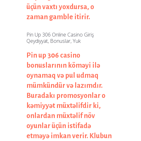
üçün vaxtı yoxdursa, o
zaman gamble itirir.
Pin Up 306 Online Casino Giriş
Qeydiyyat, Bonuslar, Yuk
Pin up 306 casino
bonuslarının köməyi ilə
oynamaq və pul udmaq
mümkündür və lazımdır.
Buradakı promosyonlar o
kəmiyyət müxtəlifdir ki,
onlardan müxtəlif növ
oyunlar üçün istifadə
etməyə imkan verir. Klubun