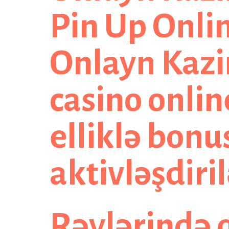
Pin Up Onlin
Onlayn Kazi
casino onlin
elliklə bonu
aktivləşdiri
Rəylərində 