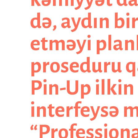
də, aydın b
etməyi planl
proseduru q
Pin-Up ilkin
interfeysə 
“Profession