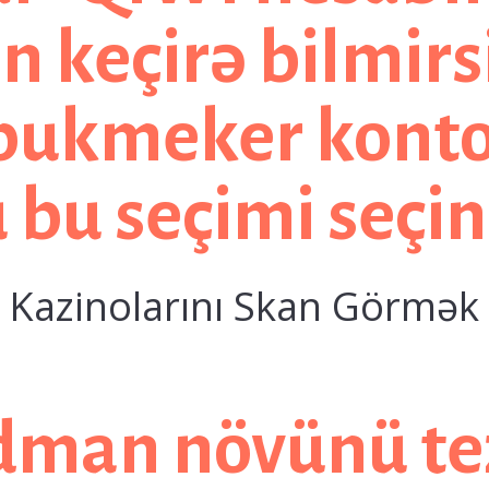
 keçirə bilmirs
 bukmeker kont
bu seçimi seçin
 Kazinolarını Skan Görmək 
 idman növünü t