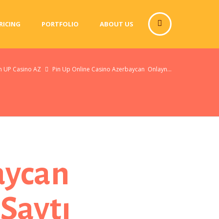
RICING
PORTFOLIO
ABOUT US
n UP Casino AZ
Pin Up Online Casino Azerbaycan ️ Onlayn...
ycan ️
Saytı