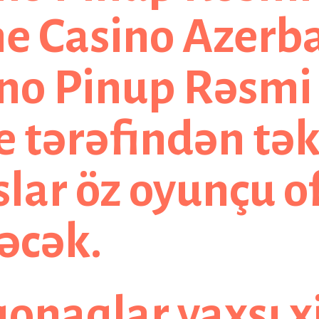
e Casino Azerba
no Pinup Rəsmi 
e tərəfindən tək
slar öz oyunçu o
ləcək.
qonaqlar yaxşı 