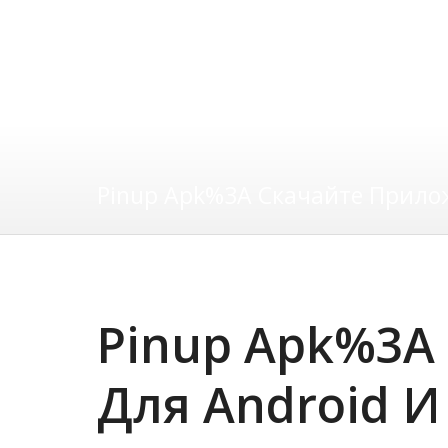
Pinup Apk%3A Скачайте Прилож
Pinup Apk%3A
Для Android И 