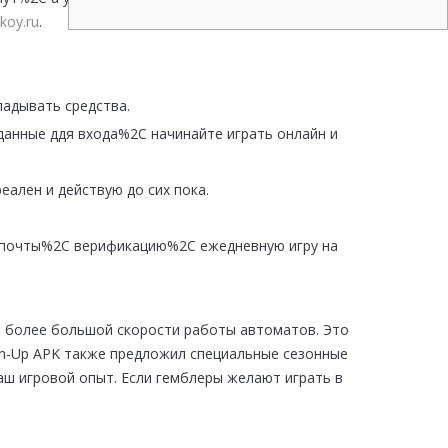
koy.ru
.
адывать средства.
данные ддя входа%2C начинайте играть онлайн и
еален и действую до сих пока.
 почты%2C верификацию%2C ежедневную игру на
и более большой скорости работы автоматов. Это
in-Up APK также предложил специальные сезонные
аш игровой опыт. Если гемблеры желают играть в