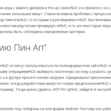
 игры с живого дилером в Pin-Up Casino%2C и я связался с но 
чение нескольких минут. У меня возникла проблема с процессом
редставитель%2C со которым я разговариваете%2C был вежлив
им клиентам ряд плохих преимуществ%2C есть же некоторые нед
 должны быть соблюдены определенные критерии.
ию Пин Ап”
%2C но могут использоваться на полноформатном сайте%2C не
выми операциями%2C выбирать платежную систему а указать сум
 а в футере просите кнопки загрузки. Официальное приложение
венно. Когда разработчики выпустят новую предположение%2C и
грамму. Тогда нужно удалить АПП Pin Up%2C зайдите в настро
ожение под телефоны на платформе Android. Поэтому оно раб