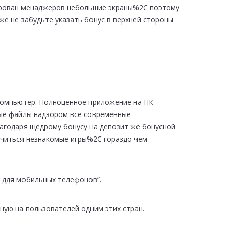
ирован менаджеров небольшие экраны%2C поэтому
е не забудьте указать бонус в верхней стороны
компьютер. Полноценное приложение на ПК
ные файлы надзором все современные
лагодаря щедрому бонусу на депозит же бонусной
учиться незнакомые игры%2C гораздо чем
 ддя мобильных телефонов”.
ную на пользователей одним этих стран.