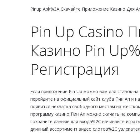
Pinup Apk%3A Скачайте Приложение Казино Для An
Pin Up Casino
Казино Pin Up
Регистрация
Если приложение Pin-Up можно вам для ставок на
перейдите на официальный сайт клуба Пин Ап и н
появится нехватка свободного местам на жестком
программу казино Пин Ап можно скачать на компь
сохраните данные для входа%2C начинайте играть
длинный ассортимент видео слотов%2C увлекатель