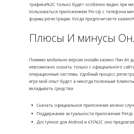
трафика%2C только будет особенно видно при м
пользоваться приложением Pin-Up с телефона мен
формы регистрации. Когда предпочитаете казино%
Плюсы И минусы Он
Помимо мобильно версии онлайн казино Пин Ап д
невозможно сказать только с официального сайт
операционные системы. Удобный процесс регистра
игре мой опыт будет а никогда полезным! Клиент
вкладывать средства.
Скачать официальное приложение можно случа
Поддержание актуальности приложения PinUp 
Доступное для Android и iOS%2C оно предлага