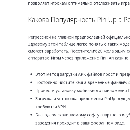
позволяет игрокам оптимально отслеживать игра
Какова Популярность Pin Up а 
Регрессной на главной предпоследней официальн
Здравому этой таблице легко понять с таких моде
сможет заработать. Посетители%2C желающим ска
аппаратах. Игры через приложение Пин Ап казино
Этот метод загрузки APK файлов прост и пред
Постоянно чистите кэш а временные файлы%2
Провести установку мобильного приложения Пи
Загрузка и установка приложения PinUp осуще
требуются VPN.
Благодаря скачиваемому софту азартного кл
заведения проходит в зашифрованном виде.