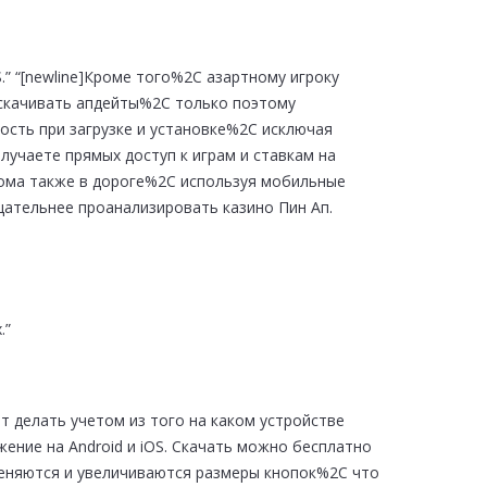
” “[newline]Кроме того%2C азартному игроку
 скачивать апдейты%2C только поэтому
ость при загрузке и установке%2C исключая
учаете прямых доступ к играм и ставкам на
 дома также в дороге%2C используя мобильные
ательнее проанализировать казино Пин Ап.
.”
 делать учетом из того на каком устройстве
ение на Android и iOS. Скачать можно бесплатно
меняются и увеличиваются размеры кнопок%2C что