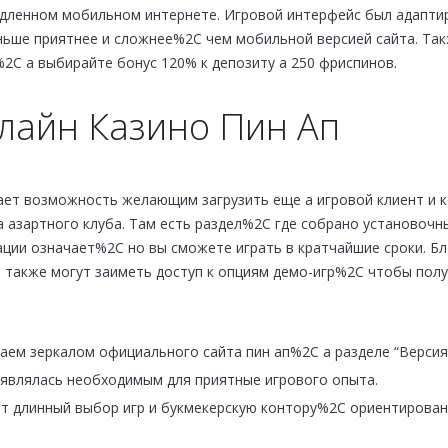
едленном мобильном интернете. Игровой интерфейс был адапт
ьше приятнее и сложнее%2C чем мобильной версией сайта. Такж
2C а выбирайте бонус 120% к депозиту а 250 фриспинов.
лайн Казино Пин Ап
ает возможность желающим загрузить еще а игровой клиент и 
а азартного клуба. Там есть раздел%2C где собрано установоч
ции означает%2C но вы сможете играть в кратчайшие сроки. Б
ы также могут заиметь доступ к опциям демо-игр%2C чтобы пол
ем зеркалом официального сайта пин ап%2C а разделе “Версия
являлась необходимым для приятные игрового опыта.
ет длинный выбор игр и букмекерскую контору%2C ориентирован