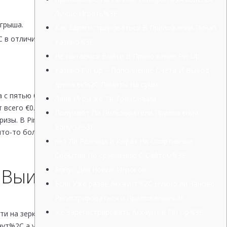
Лучше Играть%3F
грыша.
Как Зарегистрироваться В Приложении Пинап
2C в отличие ото демо-режима%2C доступного обо
Казино%3F
Не пытаемся Войти В Приложение Pin Up
Казино Pin Up – Пополнение Счета И Вывод
денежек%2C Лимиты На сумм
ра с пятью барабанами и десятью линиями
Лайв Игры же Тв Трансляции
 всего €0. 10%2C так но каждый может
Получают Ли Пользователи Приложения
изы. В Pin-Up Casino сами можете найти
Бонусы%3F
что-то более затянутое%2C здесь обязательно
нет Ли Разница и Кэфах На Спортивные
События По сравнению С Сайтом%3F
го Выигрывают%3F
Бонус Для Новых Игроков
Если Уже разве Аккаунт%2C Нужно ли Заново
Регистрироваться и Приложении%3F
же Зарегистрировать Аккаунт в Pin Up%3F
йти на зеркале в раздел со софтом%2C то можно
нут%2C а установка происходит еще