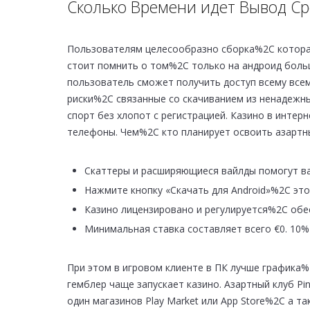
Сколько Времени идет Вывод Ср
Пользователям целесообразно сборка%2C которая 
стоит помнить о том%2C только на андроид боль
пользователь сможет получить доступ всему всем
риски%2C связанные со скачиванием из ненадежны
спорт без хлопот с регистрацией. Казино в инте
телефоны. Чем%2C кто планирует освоить азартн
Скаттеры и расширяющиеся вайлды помогут в
Нажмите кнопку «Скачать для Android»%2C это
Казино лицензировано и регулируется%2C обес
Минимальная ставка составляет всего €0. 10%
При этом в игровом клиенте в ПК лучше графика
гемблер чаще запускает казино. Азартный клуб P
один магазинов Play Market или App Store%2C а 