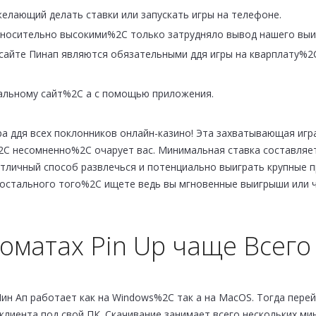
желающий делать ставки или запускать игры на телефоне.
тносительно высокими%2C только затрудняло вывод нашего выи
а сайте Пинап являются обязательными ддя игры на кварплату%
иальному сайт%2C а с помощью приложения.
игра ддя всех поклонников онлайн-казино! Эта захватывающая иг
2C несомненно%2C очарует вас. Минимальная ставка составляет
тличный способ развлечься и потенциально выиграть крупные пр
 остального того%2C ищете ведь вы мгновенные выигрыши или 
томатах Pin Up чаще Все
Пин Ап работает как на Windows%2C так а на MacOS. Тогда пере
лиента под свой ПК. Скачивание занимает всего нескольких ми