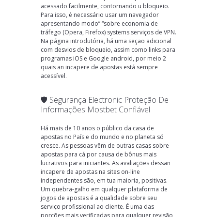
acessado facilmente, contornando u bloqueio.
Para isso, é necessário usar um navegador
apresentando modo” “sobre economia de
tráfego (Opera, Firefox) systems serviços de VPN.
Na página introdutória, há uma seção adicional
com desvios de bloqueio, assim como links para
programas iOS e Google android, por meio 2
quais an incapere de apostas está sempre
acessível.
🛡️ Segurança Electronic Proteção De
Informações Mostbet Confiável
Há mais de 10 anos o público da casa de
apostas no País e do mundo e no planeta só
cresce. As pessoas vêm de outras casas sobre
apostas para cá por causa de bônus mais
lucrativos para iniciantes. As avaliações dessan
incapere de apostas na sites on-line
independentes são, em tua maioria, positivas.
Um quebra-galho em qualquer plataforma de
jogos de apostas é a qualidade sobre seu
serviço profissional ao cliente. É uma das
porções mais verificadas para qualquer revisão