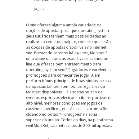
jogar.
O site oferece alguma ampla variedade de
opções de apostas para que operating system
seus usuários tenham mais possibilidades ao
realizar ao ceder um palpite, conheça quais são
as opções de apostas disponíveis no internet
site. Prestando serviços há 14 anos, Mostbet é
uma odaie de apostas esportivas e cassino on-
line que oferece bem entretenimento para
operating-system seus” “jogadores e excelentes
promoções para começar the jogar. Além
perform bônus principal de boas-vindas, a casa
de apostas também tem bônus regulares da
MostBet disponíveis. Há apostas no ano de
eventos esportivos electronic ciberesportivos de
alto nível, melhores condições em jogos de
cassino específicos, etc . Acesse as promoções
clicando no botão “Promoções” na zona
superior da uraian. Todos os dias, na plataforma
weil MostBet, são feitas mais de 800 mil apostas.