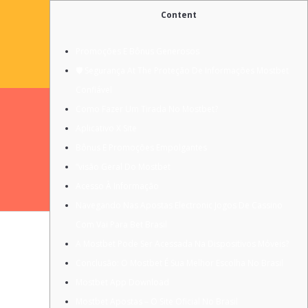
Content
Promoções E Bônus Generosos
🛡️ Segurança At The Proteção De Informações Mostbet
MENU
Confiável
Como Fazer Um Tirada No Mostbet?
Home
All Posts
Uncategorized
Precauções Essenciais, Evitando Erros...
Aplicativo X Site
Bônus E Promoções Empolgantes
Precauções Essenciais, Evitando
“visão Geral Do Mostbet
Erros Electronic Revelando
Estratégias Vencedoras Na Mostbet
Acesso À Informação
Navegando Nas Apostas Electronic Jogos De Cassino
Com Vai Para Bet Brasil
A Mostbet Pode Ser Acessada Na Dispositivos Móveis?
Conclusão: O Mostbet É Sua Melhor Escolha No Brasil
Precauções Essenciais,
Mostbet App Download
Evitando Erros Electronic
Mostbet Apostas – O Site Oficial No Brasil