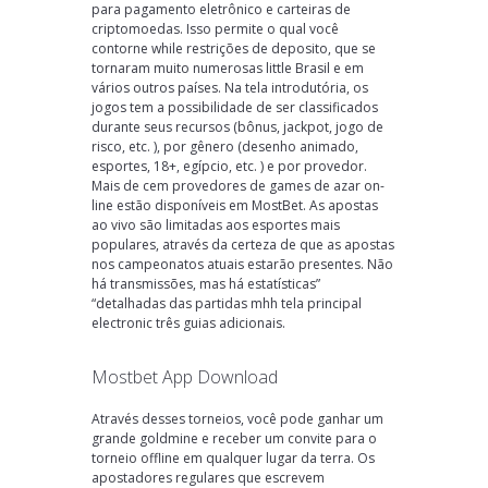
para pagamento eletrônico e carteiras de
criptomoedas. Isso permite o qual você
contorne while restrições de deposito, que se
tornaram muito numerosas little Brasil e em
vários outros países. Na tela introdutória, os
jogos tem a possibilidade de ser classificados
durante seus recursos (bônus, jackpot, jogo de
risco, etc. ), por gênero (desenho animado,
esportes, 18+, egípcio, etc. ) e por provedor.
Mais de cem provedores de games de azar on-
line estão disponíveis em MostBet. As apostas
ao vivo são limitadas aos esportes mais
populares, através da certeza de que as apostas
nos campeonatos atuais estarão presentes. Não
há transmissões, mas há estatísticas”
“detalhadas das partidas mhh tela principal
electronic três guias adicionais.
Mostbet App Download
Através desses torneios, você pode ganhar um
grande goldmine e receber um convite para o
torneio offline em qualquer lugar da terra. Os
apostadores regulares que escrevem