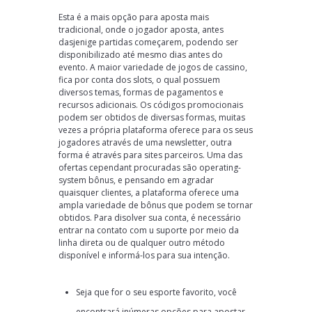
Esta é a mais opção para aposta mais
tradicional, onde o jogador aposta, antes
dasjenige partidas começarem, podendo ser
disponibilizado até mesmo dias antes do
evento. A maior variedade de jogos de cassino,
fica por conta dos slots, o qual possuem
diversos temas, formas de pagamentos e
recursos adicionais. Os códigos promocionais
podem ser obtidos de diversas formas, muitas
vezes a própria plataforma oferece para os seus
jogadores através de uma newsletter, outra
forma é através para sites parceiros. Uma das
ofertas cependant procuradas são operating-
system bônus, e pensando em agradar
quaisquer clientes, a plataforma oferece uma
ampla variedade de bônus que podem se tornar
obtidos. Para disolver sua conta, é necessário
entrar na contato com u suporte por meio da
linha direta ou de qualquer outro método
disponível e informá-los para sua intenção.
Seja que for o seu esporte favorito, você
encontrará inúmeras opções para apostar