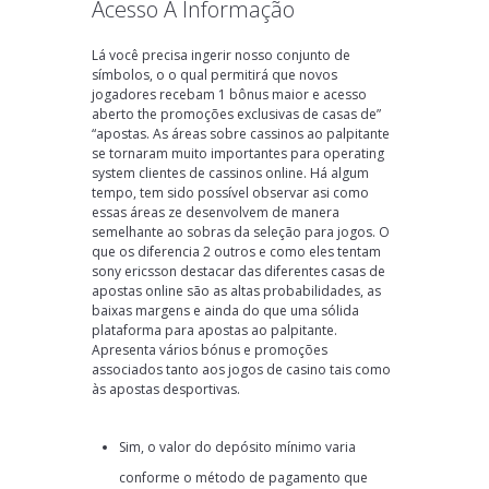
Acesso À Informação
Lá você precisa ingerir nosso conjunto de
símbolos, o o qual permitirá que novos
jogadores recebam 1 bônus maior e acesso
aberto the promoções exclusivas de casas de”
“apostas. As áreas sobre cassinos ao palpitante
se tornaram muito importantes para operating
system clientes de cassinos online. Há algum
tempo, tem sido possível observar asi como
essas áreas ze desenvolvem de manera
semelhante ao sobras da seleção para jogos. O
que os diferencia 2 outros e como eles tentam
sony ericsson destacar das diferentes casas de
apostas online são as altas probabilidades, as
baixas margens e ainda do que uma sólida
plataforma para apostas ao palpitante.
Apresenta vários bónus e promoções
associados tanto aos jogos de casino tais como
às apostas desportivas.
Sim, o valor do depósito mínimo varia
conforme o método de pagamento que