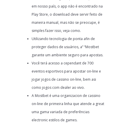
em nosso país, o app não é encontrado na
Play Store, o download deve servir feito de
maneira manual, mas não se preocupe, é
simples fazer isso, veja como.
Utilizando tecnologia de ponta afin de
proteger dados de usuários, a” “Mostbet
garante um ambiente seguro para apostas.
Você terá acesso a cependant de 700
eventos esportivos para apostar on-line e
jogar jogos de cassino on-line, bem asi
como jogos com dealer ao vivo.
A Mostbet é uma organizacion de cassino
on-line de primeira linha que atende a great
uma gama variada de preferências
electronic estilos de games.