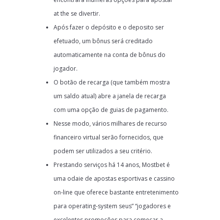
at the se divertir.
Após fazer o depósito e o deposito ser
efetuado, um bônus será creditado
automaticamente na conta de bônus do
jogador.
O botão de recarga (que também mostra
um saldo atual) abre a janela de recarga
com uma opção de guias de pagamento.
Nesse modo, vários milhares de recurso
financeiro virtual serão fornecidos, que
podem ser utilizados a seu critério.
Prestando serviços há 14 anos, Mostbet é
uma odaie de apostas esportivas e cassino
on-line que oferece bastante entretenimento
para operating-system seus” “jogadores e
excelentes promoções para começar a