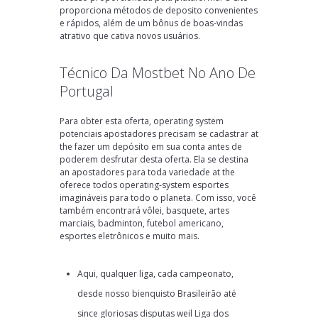
proporciona métodos de deposito convenientes
e rápidos, além de um bônus de boas-vindas
atrativo que cativa novos usuários.
Técnico Da Mostbet No Ano De
Portugal
Para obter esta oferta, operating system
potenciais apostadores precisam se cadastrar at
the fazer um depósito em sua conta antes de
poderem desfrutar desta oferta. Ela se destina
an apostadores para toda variedade at the
oferece todos operating-system esportes
imagináveis para todo o planeta. Com isso, você
também encontrará vôlei, basquete, artes
marciais, badminton, futebol americano,
esportes eletrônicos e muito mais.
Aqui, qualquer liga, cada campeonato,
desde nosso bienquisto Brasileirão até
since gloriosas disputas weil Liga dos