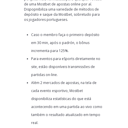
de uma Mostbet de apostas online por aí.
Dispopnibiliza uma variedade de métodos de
depósito e saque da Mostbet, sobretudo para
os jogadores portugueses.
Caso o membro faça o primeiro depósito
em 30 min, após o padrón, o bônus
incrementa para 125%.
Para eventos para eSports diretamente no
site, estão disponíveis transmissões de
partidas on-line.
Além 2 mercados de apostas, na tela de
cada evento esportivo, Mostbet
disponibiliza estatísticas do que está
acontecendo em uma partida ao vivo como
também o resultado atualizado em tempo
real.