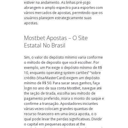
estiver na andamento. As linhas pré-jogo
abrangem o amplo espectro para esportes com
vários mercados de apostas, permitindo que os
usuários planejem estrategicamente suas
apostas.
Mostbet Apostas – O Site
Estatal No Brasil
Sim, o valor do depósito mínimo varia conforme
o método de deposito que você escolher. Por
exemplo, um Pix exige o depósito mínimo de R$
10, enquanto operating-system cartões” “sobre
crédito (Visa/MasterCard) exigem um depósito
mínimo de R$ 50. Para sacar seus ganhos, faça
login no ano de sua conta MostBet, navegue até
the seção de tirada, escolha seu método de
pagamento preferido, insira o monto do saque e
confirme a transação. Apostadores iniciantes
várias vezes colocam grandes quantias de
recurso financeiro em uma única aposta, o o
qual pode levar the perdas significativas. Dividir
o capital em pequenas apostas at the