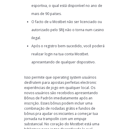
esportiva, o qual está disponível no ano de
mais de 90 países.
O facto de u Mostbet não ser licenciado ou
autorizado pelo SRIJ não o torna num casino
ilegal.
Após o registro bem-sucedido, você poderá
realizar login na tua conta Mostbet.
apresentando de qualquer dispositivo.
Isso permite que operating system usuários
desfrutem para apostas perfeitas electronic
experiências de jogo em qualquer local. Os
novos usuários são recebidos apresentando
Bônus de Padrón imediatamente após an
inscrição. Esses bônus podem incluir uma
combinação de rodadas grátis e fundos de
bônus pra ajudar os iniciantes a começar tua
jornada na trampolín com um empuje
substancial. No coração do Mostbet está uma