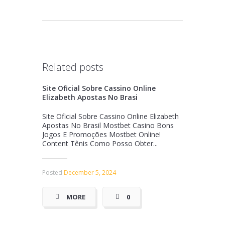
Related posts
Site Oficial Sobre Cassino Online
Elizabeth Apostas No Brasi
Site Oficial Sobre Cassino Online Elizabeth
Apostas No Brasil Mostbet Casino Bons
Jogos E Promoções Mostbet Online!
Content Tênis Como Posso Obter...
Posted
December 5, 2024
MORE
0