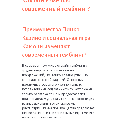
Как они изменяют
современный гемблинг?
Преимущества Пинко
Казино и социальная игра:
Как они изменяют
современный гемблинг?
В современном мире онлайн-гемблинга
трудно выделиться из множества
предложений, но Пинко Казино успешно
справляется с этой задачей. Основным
преимуществом этого казино является
использование социальных игр, которые не
только развлекают, но и предоставляют
пользователям уникальные возможности для
взаимодействия. В этой статье мы
рассмотрим, какие преимущества предлагает
Пинко Казино, и как социальные игры меняют
подход к азартным играм.