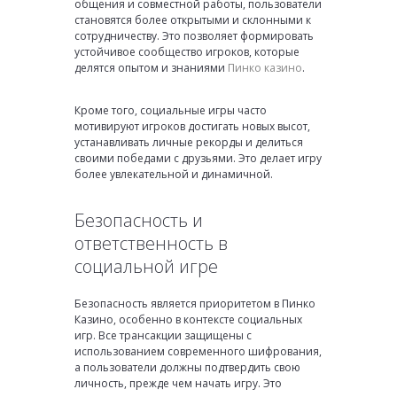
общения и совместной работы, пользователи
становятся более открытыми и склонными к
сотрудничеству. Это позволяет формировать
устойчивое сообщество игроков, которые
делятся опытом и знаниями
Пинко казино
.
Кроме того, социальные игры часто
мотивируют игроков достигать новых высот,
устанавливать личные рекорды и делиться
своими победами с друзьями. Это делает игру
более увлекательной и динамичной.
Безопасность и
ответственность в
социальной игре
Безопасность является приоритетом в Пинко
Казино, особенно в контексте социальных
игр. Все трансакции защищены с
использованием современного шифрования,
а пользователи должны подтвердить свою
личность, прежде чем начать игру. Это