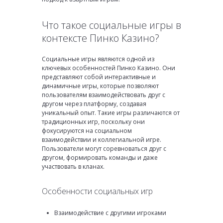
Что такое социальные игры в
контексте Пинко Казино?
Социальные игры являются одной из
ключевых особенностей Пинко Казино. Они
представляют собой интерактивные и
динамичные игры, которые позволяют
пользователям взаимодействовать друг с
другом через платформу, создавая
уникальный опыт. Такие игры различаются от
традиционных игр, поскольку они
фокусируются на социальном
взаимодействии и коллегиальной игре.
Пользователи могут соревноваться друг с
другом, формировать команды и даже
участвовать в кланах.
Особенности социальных игр
Взаимодействие с другими игроками