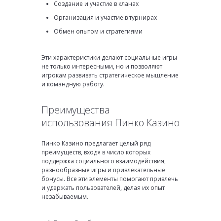
Создание и участие в кланах
Организация и участие в турнирах
Обмен опытом и стратегиями
Эти характеристики делают социальные игры
не только интересными, но и позволяют
игрокам развивать стратегическое мышление
и командную работу.
Преимущества
использования Пинко Казино
Пинко Казино предлагает целый ряд
преимуществ, входя в число которых
поддержка социального взаимодействия,
разнообразные игры и привлекательные
бонусы. Все эти элементы помогают привлечь
и удержать пользователей, делая их опыт
незабываемым.