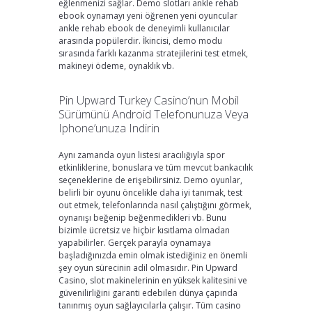
eğlenmenizi sağlar. Demo slotları ankle rehab
ebook oynamayı yeni öğrenen yeni oyuncular
ankle rehab ebook de deneyimli kullanıcılar
arasında popülerdir. İkincisi, demo modu
sırasında farklı kazanma stratejilerini test etmek,
makineyi ödeme, oynaklık vb.
Pin Upward Turkey Casino’nun Mobil
Sürümünü Android Telefonunuza Veya
Iphone’unuza Indirin
Aynı zamanda oyun listesi aracılığıyla spor
etkinliklerine, bonuslara ve tüm mevcut bankacılık
seçeneklerine de erişebilirsiniz. Demo oyunlar,
belirli bir oyunu öncelikle daha iyi tanımak, test
out etmek, telefonlarında nasıl çalıştığını görmek,
oynanışı beğenip beğenmedikleri vb. Bunu
bizimle ücretsiz ve hiçbir kısıtlama olmadan
yapabilirler. Gerçek parayla oynamaya
başladığınızda emin olmak istediğiniz en önemli
şey oyun sürecinin adil olmasıdır. Pin Upward
Casino, slot makinelerinin en yüksek kalitesini ve
güvenilirliğini garanti edebilen dünya çapında
tanınmış oyun sağlayıcılarla çalışır. Tüm casino