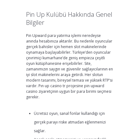
Pin Up Kulübü Hakkında Genel
Bilgiler
Pin Upward para yatırma işlemi neredeyse
anında hesabınıza aktarılır. Bu nedenle oyuncular
gerçek bahisler için hemen slot makinelerinde
oynamaya başlayabilirler. Türkiye’den oyuncular
çevrimiçi kumarhane’de geniş empieza çeşitli
oyun kütüphanesine erişebilirler. Site,
zamanımızın saygın ve güvenilir sağlayıcılarının en
iyi slot makinelerini araya getirdi. Her slotun
modern tasarımı, bireysel teması ve yüksek RTP’si
vardır. Pın up casino tr projesine pin upward
casino ziyaretçinin uygun bir para birimi seçmesi
gerekir.
Ücretsiz oyun, sanal fonlar kullandığı için
gerçek parayı riske atmadan eğlenmenizi
sağlar.