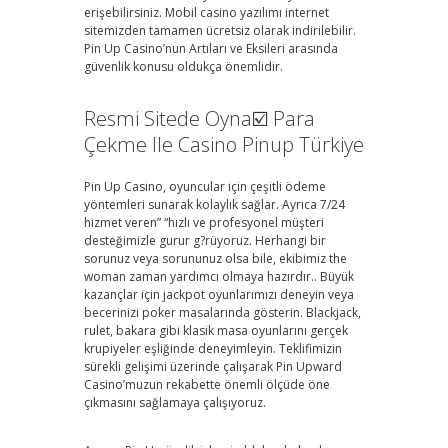
erişebilirsiniz. Mobil casino yazılımı internet
sitemizden tamamen ücretsiz olarak indirilebilir.
Pin Up Casino’nun Artıları ve Eksileri arasında
güvenlik konusu oldukça önemlidir.
Resmi Sitede Oyna☑️ Para
Çekme Ile Casino Pinup Türkiye
Pin Up Casino, oyuncular için çeşitli ödeme
yöntemleri sunarak kolaylık sağlar. Ayrıca 7/24
hizmet veren” “hızlı ve profesyonel müşteri
desteğimizle gurur g?rüyoruz. Herhangi bir
sorunuz veya sorununuz olsa bile, ekibimiz the
woman zaman yardımcı olmaya hazırdır.. Büyük
kazançlar için jackpot oyunlarımızı deneyin veya
becerinizi poker masalarında gösterin. Blackjack,
rulet, bakara gibi klasik masa oyunlarını gerçek
krupiyeler eşliğinde deneyimleyin. Teklifimizin
sürekli gelişimi üzerinde çalışarak Pin Upward
Casino’muzun rekabette önemli ölçüde öne
çıkmasını sağlamaya çalışıyoruz.