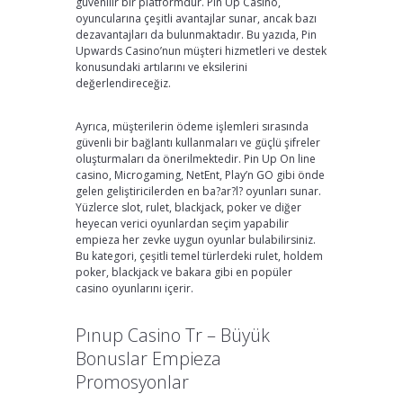
güvenilir bir platformdur. Pin Up Casino,
oyuncularına çeşitli avantajlar sunar, ancak bazı
dezavantajları da bulunmaktadır. Bu yazıda, Pin
Upwards Casino’nun müşteri hizmetleri ve destek
konusundaki artılarını ve eksilerini
değerlendireceğiz.
Ayrıca, müşterilerin ödeme işlemleri sırasında
güvenli bir bağlantı kullanmaları ve güçlü şifreler
oluşturmaları da önerilmektedir. Pin Up On line
casino, Microgaming, NetEnt, Play’n GO gibi önde
gelen geliştiricilerden en ba?ar?l? oyunları sunar.
Yüzlerce slot, rulet, blackjack, poker ve diğer
heyecan verici oyunlardan seçim yapabilir
empieza her zevke uygun oyunlar bulabilirsiniz.
Bu kategori, çeşitli temel türlerdeki rulet, holdem
poker, blackjack ve bakara gibi en popüler
casino oyunlarını içerir.
Pınup Casino Tr – Büyük
Bonuslar Empieza
Promosyonlar