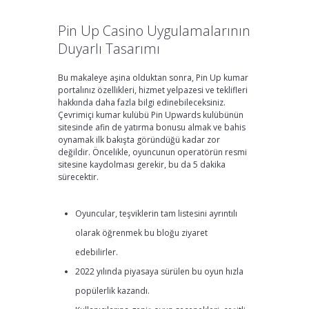
Pin Up Casino Uygulamalarının
Duyarlı Tasarımı
Bu makaleye aşina olduktan sonra, Pin Up kumar
portalınız özellikleri, hizmet yelpazesi ve teklifleri
hakkında daha fazla bilgi edinebileceksiniz.
Çevrimiçi kumar kulübü Pin Upwards kulübünün
sitesinde afin de yatırma bonusu almak ve bahis
oynamak ilk bakışta göründüğü kadar zor
değildir. Öncelikle, oyuncunun operatörün resmi
sitesine kaydolması gerekir, bu da 5 dakika
sürecektir.
Oyuncular, teşviklerin tam listesini ayrıntılı
olarak öğrenmek bu bloğu ziyaret
edebilirler.
2022 yılında piyasaya sürülen bu oyun hızla
popülerlik kazandı.