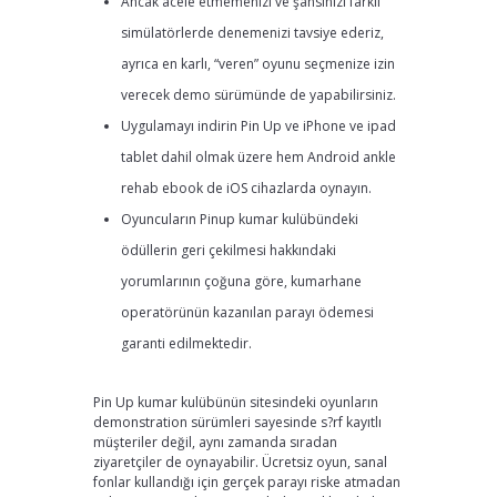
Ancak acele etmemenizi ve şansınızı farklı
simülatörlerde denemenizi tavsiye ederiz,
ayrıca en karlı, “veren” oyunu seçmenize izin
verecek demo sürümünde de yapabilirsiniz.
Uygulamayı indirin Pin Up ve iPhone ve ipad
tablet dahil olmak üzere hem Android ankle
rehab ebook de iOS cihazlarda oynayın.
Oyuncuların Pinup kumar kulübündeki
ödüllerin geri çekilmesi hakkındaki
yorumlarının çoğuna göre, kumarhane
operatörünün kazanılan parayı ödemesi
garanti edilmektedir.
Pin Up kumar kulübünün sitesindeki oyunların
demonstration sürümleri sayesinde s?rf kayıtlı
müşteriler değil, aynı zamanda sıradan
ziyaretçiler de oynayabilir. Ücretsiz oyun, sanal
fonlar kullandığı için gerçek parayı riske atmadan