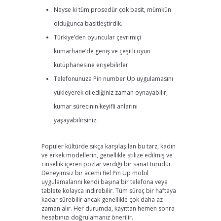
Neyse ki tüm prosedür çok basit, mümkün
olduğunca basitleştirdik.
Türkiye’den oyuncular çevrimiçi
kumarhane’de geniş ve çeşitli oyun
kütüphanesine erişebilirler.
Telefonunuza Pin number Up uygulamasını
yükleyerek dilediğiniz zaman oynayabilir,
kumar sürecinin keyifli anlarını
yaşayabilirsiniz.
Popüler kültürde sıkça karşılaşılan bu tarz, kadın
ve erkek modellerin, genellikle stilize edilmiş ve
cinsellik içeren pozlar verdiği bir sanat türüdür.
Deneyimsiz bir acemi fiel Pin Up mobil
uygulamalarını kendi başına bir telefona veya
tablete kolayca indirebilir. Tüm süreç bir haftaya
kadar sürebilir ancak genellikle çok daha az
zaman alır. Her durumda, kayıttan hemen sonra
hesabınızı doğrulamanız önerilir.