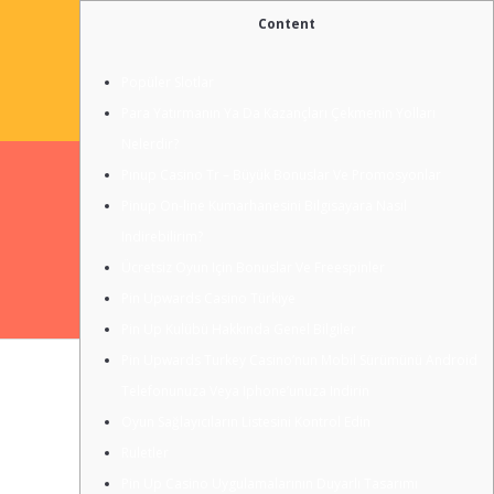
Content
Popüler Slotlar
Para Yatırmanın Ya Da Kazançları Çekmenin Yolları
MENU
Nelerdir?
Pınup Casino Tr – Büyük Bonuslar Ve Promosyonlar
Home
All Posts
Casino
Resmi Web Site
Sinden Pin Upwards Turkey...
Pinup On-line Kumarhanesini Bilgisayara Nasıl
Indirebilirim?
Resmi Web Site Sinden Pin Upwards
Ücretsiz Oyun Için Bonuslar Ve Freespinler
Turkey Internet Casino
Uygulamasını ️ Indiri
Pin Upwards Casino Türkiye
Pin Up Kulübü Hakkında Genel Bilgiler
Pin Upwards Turkey Casino’nun Mobil Sürümünü Android
Telefonunuza Veya Iphone’unuza Indirin
Oyun Sağlayıcıların Listesini Kontrol Edin
Resmi Web Site Sinden Pin
Ruletler
Upwards Turkey Internet
Pin Up Casino Uygulamalarının Duyarlı Tasarımı