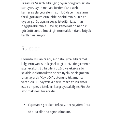
Treasure Search gibi ilginç oyun programları da
sunuyor. Oyun masası birden fazla web
kamerasıyla çevrelenmiştir, böylece masaların
farklı görünümlerini elde edebilirsiniz. Size en
uygun görüş açısını seçip istediğiniz zaman
değiştirebilirsiniz. Bayiler, kameraların net bir
görüntü sunabilmesi için normalden daha büyük
kartlar kullanıyor.
Ruletler
Formda, kullanıcı adı, e-posta, şifre gibi temel
bilgilerin yanı sıra kişisel bilgilerinizi de girmeniz
istenecektir. Bu bilgileri doğru ve eksiksiz bir
şekilde doldurduktan sonra üyelik sözleşmesini
onaylayarak “Kayıt Ol” butonuna tıklamanız
yeterlidir. Türkiye’deki her kumarbaz, bireysel
istek empieza istekleri karşılayacak ilginç Pin Up
slot makinesi bulacaktır.
Yapmanız gereken tek şey, her şeyden önce,
ofis kurallarına aşina olmaktır.