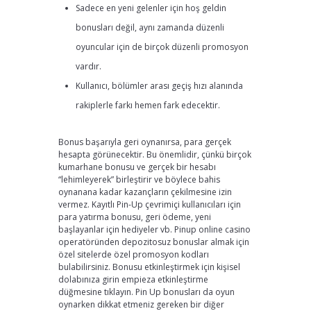
Sadece en yeni gelenler için hoş geldin
bonusları değil, aynı zamanda düzenli
oyuncular için de birçok düzenli promosyon
vardır.
Kullanıcı, bölümler arası geçiş hızı alanında
rakiplerle farkı hemen fark edecektir.
Bonus başarıyla geri oynanırsa, para gerçek
hesapta görünecektir. Bu önemlidir, çünkü birçok
kumarhane bonusu ve gerçek bir hesabı
“lehimleyerek” birleştirir ve böylece bahis
oynanana kadar kazançların çekilmesine izin
vermez. Kayıtlı Pin-Up çevrimiçi kullanıcıları için
para yatırma bonusu, geri ödeme, yeni
başlayanlar için hediyeler vb. Pinup online casino
operatöründen depozitosuz bonuslar almak için
özel sitelerde özel promosyon kodları
bulabilirsiniz. Bonusu etkinleştirmek için kişisel
dolabınıza girin empieza etkinleştirme
düğmesine tıklayın. Pin Up bonusları da oyun
oynarken dikkat etmeniz gereken bir diğer