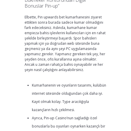
Bukmeker Kontorundan Digər
Bonuslar Pin-up”
Elbette, Pin upwards bet kumarhanesini ziyaret
ettikten sonra burada sadece kumar olmadığını
fark edeceksiniz. Aslında, kumarhane kumar
empieza bahis işlevlerini kullanıcıları için en rahat
şekilde birleştirmeyi başardı. Spor bahisleri
yapmak için ya doğrudan web sitesinde buna
geçmeniz ya da aynı şeyi PC uygulamasında
yapmanız gerekir. Yapmanız gereken tek şey, her
şeyden önce, ofis kurallarına aşina olmaktır.
Ancak u zaman rahatça bahis oynayabilir ve her
şeyin nasıl çalıştığını anlayabilirsiniz.
Kumarhanenin ve oyunların tasarımı, kulübün
internet sitesinde olduğundan çok daha iyi.
Kayıt olmak kolay. Type aracılığıyla
kazançların hızlı çekilmesi.
Ayrıca, Pin-up Casino’nun sağladığı özel
bonuslarla bu oyunları oynarken kazançlı bir