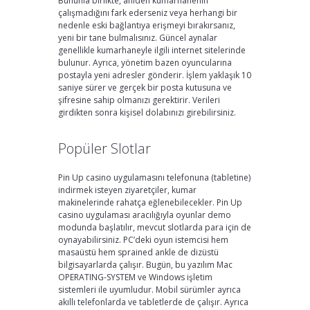
Bununla birlikte, aniden kumarhanenin
çalışmadığını fark ederseniz veya herhangi bir
nedenle eski bağlantıya erişmeyi bırakırsanız,
yeni bir tane bulmalısınız. Güncel aynalar
genellikle kumarhaneyle ilgili internet sitelerinde
bulunur. Ayrıca, yönetim bazen oyuncularına
postayla yeni adresler gönderir. İşlem yaklaşık 10
saniye sürer ve gerçek bir posta kutusuna ve
şifresine sahip olmanızı gerektirir. Verileri
girdikten sonra kişisel dolabınızı girebilirsiniz.
Popüler Slotlar
Pin Up casino uygulamasını telefonuna (tabletine)
indirmek isteyen ziyaretçiler, kumar
makinelerinde rahatça eğlenebilecekler. Pin Up
casino uygulaması aracılığıyla oyunlar demo
modunda başlatılır, mevcut slotlarda para için de
oynayabilirsiniz. PC’deki oyun istemcisi hem
masaüstü hem sprained ankle de dizüstü
bilgisayarlarda çalışır. Bugün, bu yazılım Mac
OPERATING-SYSTEM ve Windows işletim
sistemleri ile uyumludur. Mobil sürümler ayrıca
akıllı telefonlarda ve tabletlerde de çalışır. Ayrıca