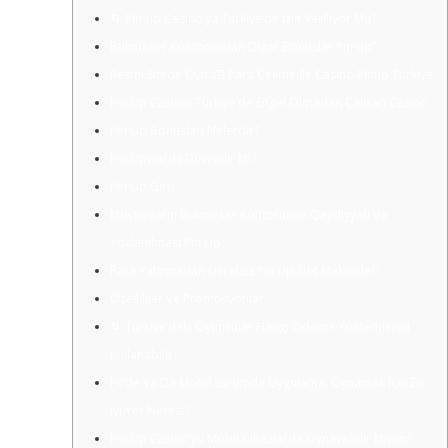
Casino Uygulamasını ️ Indiri
🌀 Pin-up Casino’ya Türkiye’de Izin Veriliyor Mu?
Bukmeker Kontorundan Digər Bonuslar Pin-up”
Resmi Web Site Sinden Pin Upwards Turkey
Resmi Sitede Oyna☑️ Para Çekme Ile Casino Pinup Türkiye
Internet Casino Uygulamasını ️ Indirin
Pin Up Casino: Türkiye’de Engel Olmadan Çalışan Casino
Pin Up Turkey Online On Line
Pin Up Bonusları Nelerdir?
Pin Upwards Güvenilir Mi?
Casino Resmi Sitesi Giriş Ve
Pin Up Giriş
Kayıt
Müştərilərin Bukmeker Kontorunun Qeydiyyatı Və
Olasılık teorisine dayalı olarak çalıştığı için,
Yoxlanılması Pin Up
kesintileri hesaplamak ve bir şekilde sonucu
Para Yatırmadan Ücretsiz Pin Up Slot Makineleri
etkilemek imkansızdır. Pinup ‘daki ödeme
bilgilerinin şifrelenmesiyle ilgili olarak, bu bilgiler
Özellikler Ve Promosyonlar
yalnızca yönetim tarafından ve sizin tarafınızdan
🌀 Türkiye’deki Oyuncular Hangi Ödeme Yöntemlerini
bilinecektir. Bu nedenle, kazançlar empieza
komisyonlar için vergi ödemenize gerek yoktur.
Kullanabilir?
Özellikle bunları başka projelerde kullandıysanız,
eski şifreleri kullanmayın. Hack sistemi, eski
Pc’de Ya Da Mobil Sürümde Uygulama: Oynamak Için En
hesapların tek bir veritabanına birleştirileceği
Iyi Yer Neresi?
şekilde çalışır. Sonra dolandırıcılar tarafından
şifreler çalınır empieza popüler sitelerdeki
Pin Up Casino’yu Mobil Cihazlarda Oynayabilir Miyim?