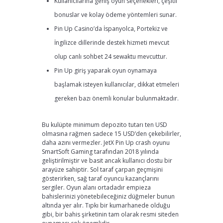
Kullanıcılarına geniş oyun seçenekleri, çeşitli
bonuslar ve kolay ödeme yöntemleri sunar.
Pin Up Casino’da İspanyolca, Portekiz ve
İngilizce dillerinde destek hizmeti mevcut
olup canlı sohbet 24 sewaktu mevcuttur.
Pin Up giriş yaparak oyun oynamaya
başlamak isteyen kullanıcılar, dikkat etmeleri
gereken bazı önemli konular bulunmaktadır.
Bu kulüpte minimum depozito tutarı ten USD
olmasına rağmen sadece 15 USD’den çekebilirler,
daha azını vermezler. JetX Pin Up crash oyunu
SmartSoft Gaming tarafından 2018 yılında
geliştirilmiştir ve basit ancak kullanıcı dostu bir
arayüze sahiptir. Sol taraf çarpan geçmişini
gösterirken, sağ taraf oyuncu kazançlarını
sergiler. Oyun alanı ortadadır empieza
bahislerinizi yönetebileceğiniz düğmeler bunun
altında yer alır. Tıpkı bir kumarhanede olduğu
gibi, bir bahis şirketinin tam olarak resmi siteden