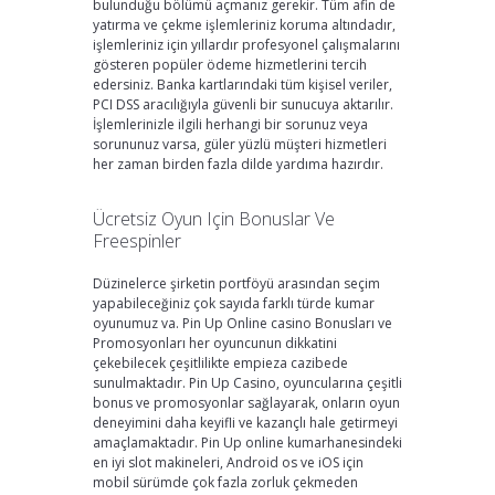
bulunduğu bölümü açmanız gerekir. Tüm afin de
yatırma ve çekme işlemleriniz koruma altındadır,
işlemleriniz için yıllardır profesyonel çalışmalarını
gösteren popüler ödeme hizmetlerini tercih
edersiniz. Banka kartlarındaki tüm kişisel veriler,
PCI DSS aracılığıyla güvenli bir sunucuya aktarılır.
İşlemlerinizle ilgili herhangi bir sorunuz veya
sorununuz varsa, güler yüzlü müşteri hizmetleri
her zaman birden fazla dilde yardıma hazırdır.
Ücretsiz Oyun Için Bonuslar Ve
Freespinler
Düzinelerce şirketin portföyü arasından seçim
yapabileceğiniz çok sayıda farklı türde kumar
oyunumuz va. Pin Up Online casino Bonusları ve
Promosyonları her oyuncunun dikkatini
çekebilecek çeşitlilikte empieza cazibede
sunulmaktadır. Pin Up Casino, oyuncularına çeşitli
bonus ve promosyonlar sağlayarak, onların oyun
deneyimini daha keyifli ve kazançlı hale getirmeyi
amaçlamaktadır. Pin Up online kumarhanesindeki
en iyi slot makineleri, Android os ve iOS için
mobil sürümde çok fazla zorluk çekmeden