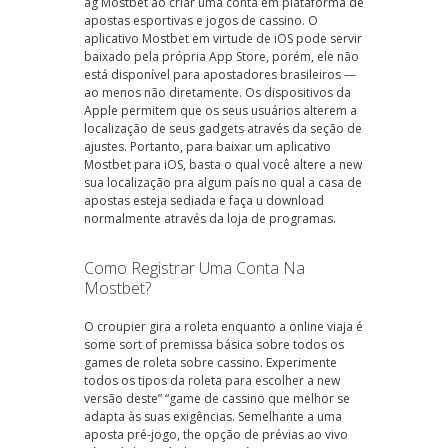
ag Mostbet ao criar uma conta em plataforma de
apostas esportivas e jogos de cassino. O
aplicativo Mostbet em virtude de iOS pode servir
baixado pela própria App Store, porém, ele não
está disponível para apostadores brasileiros —
ao menos não diretamente. Os dispositivos da
Apple permitem que os seus usuários alterem a
localização de seus gadgets através da seção de
ajustes. Portanto, para baixar um aplicativo
Mostbet para iOS, basta o qual você altere a new
sua localização pra algum país no qual a casa de
apostas esteja sediada e faça u download
normalmente através da loja de programas.
Como Registrar Uma Conta Na
Mostbet?
O croupier gira a roleta enquanto a online viaja é
some sort of premissa básica sobre todos os
games de roleta sobre cassino. Experimente
todos os tipos da roleta para escolher a new
versão deste” “game de cassino que melhor se
adapta às suas exigências. Semelhante a uma
aposta pré-jogo, the opção de prévias ao vivo