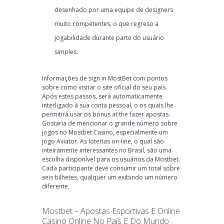
desenhado por uma equipe de designers
muito competentes, o que regreso a
jogabilidade durante parte do usuário
simples.
Informações de sign in MostBet com pontos
sobre como visitar o site oficial do seu país.
Após estes passos, será automaticamente
interligado à sua conta pessoal, o os quais lhe
permitirá usar os bónus at the fazer apostas.
Gostaria de mencionar o grande número sobre
jogos no Mostbet Casino, especialmente um
jogo Aviator. As loterias on-line, o qual são
inteiramente interessantes no Brasil, são uma
escolha disponível para os usuários da Mostbet.
Cada participante deve consumir um total sobre
seis bilhetes, qualquer um exibindo um número
diferente.
Mostbet – Apostas Esportivas E Online
Casino Online No País E Do Mundo