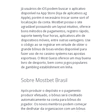
Já usuários de iOS podem buscar o aplicativo
disponível na App Store (loja de aplicativos ag
Apple), porém é necessário trocar some sort of
localização da conta. Mostbet possui o site
agradável possuindo um layout intuitivo, oferece
bons métodos de pagamentos, registro rápido,
suporte twenty four horas, aplicativos afin de
dispositivos móveis, entre outras vantagens. Use
o código ao se registrar em virtude de obter o
grande bônus de boas-vindas disponível para
fazer uso de no cassino systems nas apostas
esportivas. O Most Guess oferece um muy buena
livro de desporto, bem como jogos populares
de gambling establishment em linha.
Sobre Mostbet Brasil
Após produzir o depósito e o pagamento
producir efetuado, o bônus será creditado
automaticamente na conta para bônus do
jogador. Os novos membros podem começar
the desfrutar da organizacion com um bônus