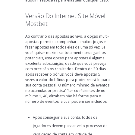
adquirir respostas para elas sem qualquer caso.
Versão Do Internet Site Móvel
Mostbet
Ao contrário das apostas ao vivo, a opção multi-
apostas permite acompanhar a muitos jogos e
fazer apostas em todos eles de uma só vez. Se
você quiser maximizar totalmente seus ganhos
potenciais, esta opção para apostas é alguma
excelente substituição, desde que você preveja
com precisão os resultados. Dentro de 30 dias
após receber o bônus, você deve apostar 5
vezes u valor do bônus para poder retirá-lo para
sua conta pessoal. O número mínimo de eventos
no acumulador precisa” “ter coeficientes de no
mínimo 1, 40, elizabeth não há forme para o
número de eventos la cual podem ser incluídos.
Após conseguir a sua conta, todos os
jogadores devem passar vello processo de
verificação de conta em virtude de