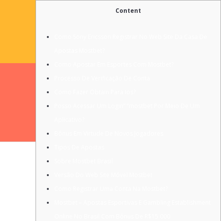
Content
Como Sony Ericsson Registrar No Web Site Da Casa De
Apostas Mostbet?
MENU
Como Apostar Em Esportes Com Mostbet?
Processo De Verificação De Conta
Home
All Posts
Uncategorized
Site
Estatal De Apostas Elizabeth Online...
Como Fazer Obtain Para Ios?
Posso Acessar Um Login” “mostbet Por Meio De Um
Site Estatal De Apostas Elizabeth
Aplicativo?
Online Cassino No Brasil
Bônus Em Virtude De Novos Jogadores
Tipos De Apostas
Sobre Mostbet Brasil
Versão Do Web Site Móvel Mostbet
Site Estatal De Apostas
Como Registrar Uma Conta Na Mostbet?
Mostbet – Apostas Esportivas E Gambling Establishment
Elizabeth Online Cassino No
Online No Brasil Com Bônus De R$15 000