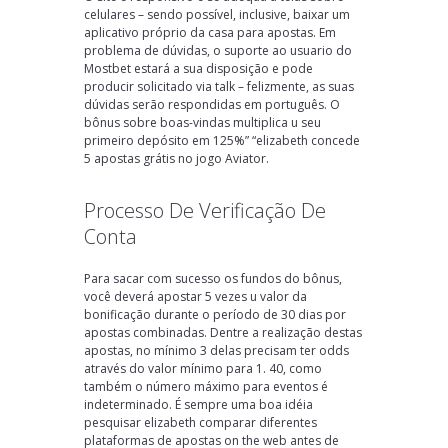
celulares – sendo possível, inclusive, baixar um
aplicativo próprio da casa para apostas. Em
problema de dúvidas, o suporte ao usuario do
Mostbet estará a sua disposição e pode
producir solicitado via talk – felizmente, as suas
dúvidas serão respondidas em português. O
bônus sobre boas-vindas multiplica u seu
primeiro depósito em 125%” “elizabeth concede
5 apostas grátis no jogo Aviator.
Processo De Verificação De
Conta
Para sacar com sucesso os fundos do bônus,
você deverá apostar 5 vezes u valor da
bonificação durante o período de 30 dias por
apostas combinadas. Dentre a realização destas
apostas, no mínimo 3 delas precisam ter odds
através do valor mínimo para 1. 40, como
também o número máximo para eventos é
indeterminado. É sempre uma boa idéia
pesquisar elizabeth comparar diferentes
plataformas de apostas on the web antes de