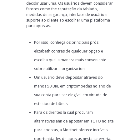
decidir usar uma. Os usuários devem considerar
fatores como the reputação da tablado,
medidas de segurança, interface de usuário e
suporte ao cliente ao escolher uma plataforma
para apostas.
Por isso, conheça os principais prós
elizabeth contras de qualquer opção e
escolha qual a manera mais conveniente
sobre utilizar a organizacion.
Um usuário deve depositar através do
menos 50 BRL em criptomoedas no ano de
sua conta para ser elegível em virtude de
este tipo de bônus.
Para os clientes la cual procuram
alternativas afin de apostar em TOTO no site
para apostas, a Mostbet oferece incríveis
oportunidades de apostas nesta categoria.