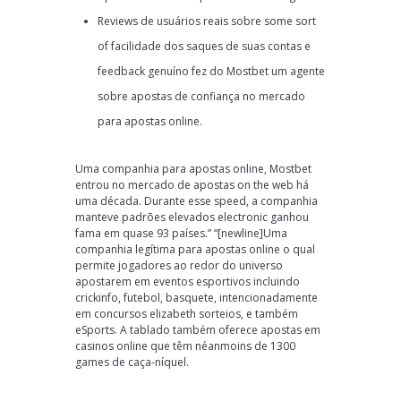
Reviews de usuários reais sobre some sort
of facilidade dos saques de suas contas e
feedback genuíno fez do Mostbet um agente
sobre apostas de confiança no mercado
para apostas online.
Uma companhia para apostas online, Mostbet
entrou no mercado de apostas on the web há
uma década. Durante esse speed, a companhia
manteve padrões elevados electronic ganhou
fama em quase 93 países.” “[newline]Uma
companhia legítima para apostas online o qual
permite jogadores ao redor do universo
apostarem em eventos esportivos incluindo
crickinfo, futebol, basquete, intencionadamente
em concursos elizabeth sorteios, e também
eSports. A tablado também oferece apostas em
casinos online que têm néanmoins de 1300
games de caça-níquel.