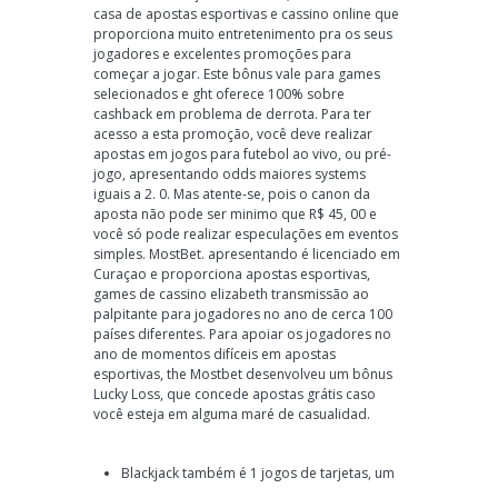
casa de apostas esportivas e cassino online que
proporciona muito entretenimento pra os seus
jogadores e excelentes promoções para
começar a jogar. Este bônus vale para games
selecionados e ght oferece 100% sobre
cashback em problema de derrota. Para ter
acesso a esta promoção, você deve realizar
apostas em jogos para futebol ao vivo, ou pré-
jogo, apresentando odds maiores systems
iguais a 2. 0. Mas atente-se, pois o canon da
aposta não pode ser minimo que R$ 45, 00 e
você só pode realizar especulações em eventos
simples. MostBet. apresentando é licenciado em
Curaçao e proporciona apostas esportivas,
games de cassino elizabeth transmissão ao
palpitante para jogadores no ano de cerca 100
países diferentes. Para apoiar os jogadores no
ano de momentos difíceis em apostas
esportivas, the Mostbet desenvolveu um bônus
Lucky Loss, que concede apostas grátis caso
você esteja em alguma maré de casualidad.
Blackjack também é 1 jogos de tarjetas, um