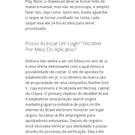
Play Store, o download deve se tornar feito de
manera manual, mas não se preocupe, é simples
fazer isto, veja como. Após isso, basta aguardar
o saque se tornar creditado na conta, cada
saque leva até 24 horas úteis para servir
processado.
Posso Acessar Um Login” “mostbet
Por Meio Do Aplicativo?
Embora não venha a ser um bônus no ano de si,
é uma oferta interessante com a qual temos a
possibilidade de contar. O site de apostas foi
estabelecido em yr, e os direitos da marca são
de propriedade de uma companhia StarBet And.
V., cuja escenario é localizada em Nicósia, capital
do Chipre. O primary objetivo do MostBet Brasil
é estabelecer uma posição search engine
marketing igual na indústria de jogos on the
internet do Brasil electronic fornecer um lugar
seguro, lucrativo at the empolgante para
apostadores entusiastas. Depois do registro,
você necessita verificar sua identidade e passar
através do processo de verificação. Esta é the