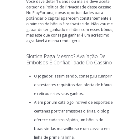
Você deve deter 18 anos ou mais e deve aceite
os teor da Política do Privacidade deste cassino.
No PlayFortuna, novas oportunidades para
potênciar o capital aparecem constantemente e
o número de bônus é reabastecido. Não vou me
gabar de ter ganhado milhões com esses bônus,
mas este que consegui ganhar é um acréscimo
agradável à minha renda geral.
Slottica Paga Mesmo? Avaliação De
Embolsos E Confiabilidade Do Cassino
O jogador, assim sendo, conseguiu cumprir
os restantes requisitos dan oferta de bónus
e retirou estes seus ganhos.
Além por um catálogo incrível de esportes e
centenas por transmissões diárias, o blog
oferece cadastro rápido, um bônus do
boas-vindas maravilhoso e um cassino em
linha de primeira linha.