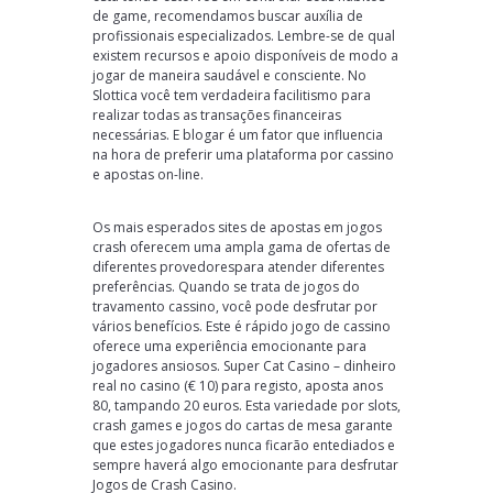
de game, recomendamos buscar auxília de
profissionais especializados. Lembre-se de qual
existem recursos e apoio disponíveis de modo a
jogar de maneira saudável e consciente. No
Slottica você tem verdadeira facilitismo para
realizar todas as transações financeiras
necessárias. E blogar é um fator que influencia
na hora de preferir uma plataforma por cassino
e apostas on-line.
Os mais esperados sites de apostas em jogos
crash oferecem uma ampla gama de ofertas de
diferentes provedorespara atender diferentes
preferências. Quando se trata de jogos do
travamento cassino, você pode desfrutar por
vários benefícios. Este é rápido jogo de cassino
oferece uma experiência emocionante para
jogadores ansiosos. Super Cat Casino – dinheiro
real no casino (€ 10) para registo, aposta anos
80, tampando 20 euros. Esta variedade por slots,
crash games e jogos do cartas de mesa garante
que estes jogadores nunca ficarão entediados e
sempre haverá algo emocionante para desfrutar
Jogos de Crash Casino.