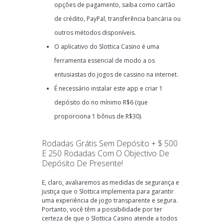
opções de pagamento, saiba como cartão
de crédito, PayPal, transferência bancária ou
outros métodos disponíveis.
O aplicativo do Slottica Casino é uma
ferramenta essencial de modo a os
entusiastas do jogos de cassino na internet.
É necessário instalar este app e criar 1
depósito do no mínimo R$6 (que
proporciona 1 bônus de R$30).
Rodadas Grátis Sem Depósito + $ 500
E 250 Rodadas Com O Objectivo De
Depósito De Presente!
E, claro, avaliaremos as medidas de segurança e
justiça que o Slottica implementa para garantir
uma experiência de jogo transparente e segura.
Portanto, você têm a possibilidade por ter
certeza de que o Slottica Casino atende a todos