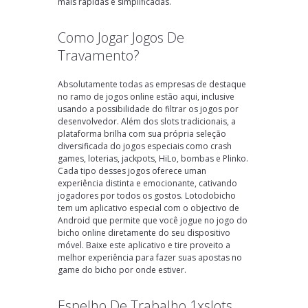
mais rápidas e simplificadas.
Como Jogar Jogos De
Travamento?
Absolutamente todas as empresas de destaque
no ramo de jogos online estão aqui, inclusive
usando a possibilidade do filtrar os jogos por
desenvolvedor. Além dos slots tradicionais, a
plataforma brilha com sua própria seleção
diversificada do jogos especiais como crash
games, loterias, jackpots, HiLo, bombas e Plinko.
Cada tipo desses jogos oferece uman
experiência distinta e emocionante, cativando
jogadores por todos os gostos. Lotodobicho
tem um aplicativo especial com o objectivo de
Android que permite que você jogue no jogo do
bicho online diretamente do seu dispositivo
móvel. Baixe este aplicativo e tire proveito a
melhor experiência para fazer suas apostas no
game do bicho por onde estiver.
Espelho De Trabalho 1xslots