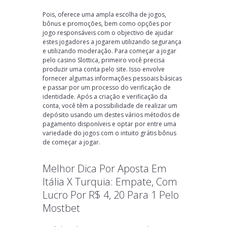
Pois, oferece uma ampla escolha de jogos,
bônus e promoções, bem como opções por
jogo responsáveis com o objectivo de ajudar
estes jogadores a jogarem utilizando segurança
e utilizando moderação. Para começar a jogar
pelo casino Slottica, primeiro você precisa
produzir uma conta pelo site. Isso envolve
fornecer algumas informações pessoais básicas
e passar por um processo do verificação de
identidade. Após a criação e verificação da
conta, você têm a possibilidade de realizar um
depósito usando um destes vários métodos de
pagamento disponíveis e optar por entre uma
variedade do jogos com o intuito grátis bônus
de começar a jogar.
Melhor Dica Por Aposta Em
Itália X Turquia: Empate, Com
Lucro Por R$ 4, 20 Para 1 Pelo
Mostbet