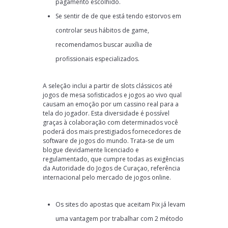
pagamento escolhido.
Se sentir de de que está tendo estorvos em
controlar seus hábitos de game,
recomendamos buscar auxília de
profissionais especializados.
A seleção inclui a partir de slots clássicos até
jogos de mesa sofisticados e jogos ao vivo qual
causam an emoção por um cassino real para a
tela do jogador. Esta diversidade é possível
graças à colaboração com determinados você
poderá dos mais prestigiados fornecedores de
software de jogos do mundo. Trata-se de um
blogue devidamente licenciado e
regulamentado, que cumpre todas as exigências
da Autoridade do Jogos de Curaçao, referência
internacional pelo mercado de jogos online.
Os sites do apostas que aceitam Pix já levam
uma vantagem por trabalhar com 2 método