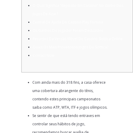
O Qual Significa “depósito Em Cassino” No Globo Dos
Apesar por entrar em contato várias vezes
usando o atendimento ao cliente e averiguar se
Jogos De Azar?
os endereços utilizados estão corretos, o
Central De Ajuda Do Cassino Play Fortuna
problema ainda não foi resolvido. Não
alcançamos uma solução satisfatória, por isso
Os Ganhos Do Jogador Foram Deduzidos
fomos forçados an encerrar esta reclamação
Recursos Da Versão Móvel Do Cassino Slottica Online
saiba como “não resolvida”. O jogador da
Alemanha foi acusado do violar os termos de
Quais Os Mais Proveitosos Jogos Da Slottica?
bônus ao fazer apostas superiores do que as
Contact Now
permitidas. A reclamação foi encerrada como
‘não resolvida’ porque o cassino não respondeu
e cooperou na resolução da reclamação.
Com ainda mais do 318 fins, a casa oferece
uma cobertura abrangente do tênis,
contendo estes principais campeonatos
saiba como ATP, WTA, ITF e jogos olímpicos.
Se sentir de que está tendo entraves em
controlar seus hábitos de jogo,
recomendamos buscar auxília de