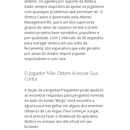
distinto. Os agentes por suporte da Slottica
estão sempre dispostos an ajudar os jogadores
com quaisquer problemas que permitam ter. O
Slottica Casino é governado pela Atlantic
Management BV, que é um dos superiores
grupos do setor de cassinos on-line e já tem
muitos projetos bem-sucedidos, populares e
por qualidade. Com 1 intervalo de 60 segundos
para estragar slottica um uso solto da
ferramenta, nós esperamos que este gerador
por sinais do Aviator inspire jogadas
responsáveis e com cota.
O Jogador Não Obtem Acessar Sua
Conta
A seção de perguntas frequentes pode ajudá-lo
an encontrar respostas para perguntas normais.
Ao lado do botão “Bingo” você encontra o
agrura para mergulhar em alguns dos enormes
clássicos de Las Vegas. Para começar a jogar,
você precisa fazer o download do aplicativo
Slottica ou acessar seu site oficial em seu
browser.