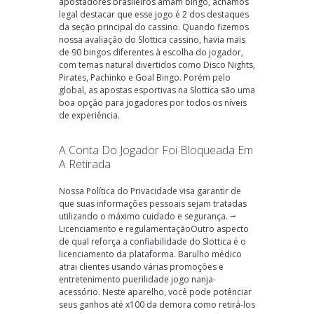
apostadores brasileiros amam bingo, achamos
legal destacar que esse jogo é 2 dos destaques
da seção principal do cassino. Quando fizemos
nossa avaliação do Slottica cassino, havia mais
de 90 bingos diferentes à escolha do jogador,
com temas natural divertidos como Disco Nights,
Pirates, Pachinko e Goal Bingo. Porém pelo
global, as apostas esportivas na Slottica são uma
boa opção para jogadores por todos os níveis
de experiência.
A Conta Do Jogador Foi Bloqueada Em
A Retirada
Nossa Política do Privacidade visa garantir de
que suas informações pessoais sejam tratadas
utilizando o máximo cuidado e segurança. ⭢
Licenciamento e regulamentaçãoOutro aspecto
de qual reforça a confiabilidade do Slottica é o
licenciamento da plataforma. Barulho médico
atrai clientes usando várias promoções e
entretenimento puerilidade jogo nanja-
acessório. Neste aparelho, você pode potênciar
seus ganhos até x100 da demora como retirá-los