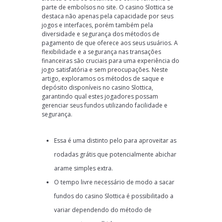
parte de embolsos no site. O casino Slottica se
destaca não apenas pela capacidade por seus
jogos e interfaces, porém também pela
diversidade e segurança dos métodos de
pagamento de que oferece aos seus usuários. A
flexibilidade e a segurança nas transações
financeiras são cruciais para uma experiência do
jogo satisfatória e sem preocupações. Neste
artigo, exploramos os métodos de saque e
depósito disponíveis no casino Slottica,
garantindo qual estes jogadores possam
gerenciar seus fundos utilizando facilidade e
segurança.
Essa é uma distinto pelo para aproveitar as
rodadas grátis que potencialmente abichar
arame simples extra.
O tempo livre necessário de modo a sacar
fundos do casino Slottica é possibilitado a
variar dependendo do método de