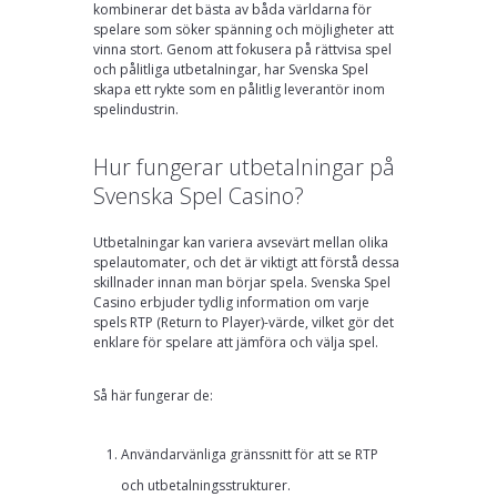
kombinerar det bästa av båda världarna för
spelare som söker spänning och möjligheter att
vinna stort. Genom att fokusera på rättvisa spel
och pålitliga utbetalningar, har Svenska Spel
skapa ett rykte som en pålitlig leverantör inom
spelindustrin.
Hur fungerar utbetalningar på
Svenska Spel Casino?
Utbetalningar kan variera avsevärt mellan olika
spelautomater, och det är viktigt att förstå dessa
skillnader innan man börjar spela. Svenska Spel
Casino erbjuder tydlig information om varje
spels RTP (Return to Player)-värde, vilket gör det
enklare för spelare att jämföra och välja spel.
Så här fungerar de:
Användarvänliga gränssnitt för att se RTP
och utbetalningsstrukturer.