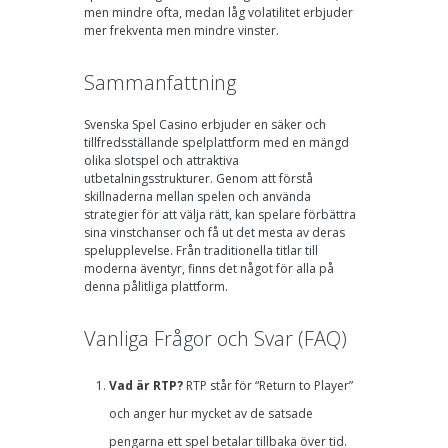
men mindre ofta, medan låg volatilitet erbjuder
mer frekventa men mindre vinster.
Sammanfattning
Svenska Spel Casino erbjuder en säker och
tillfredsställande spelplattform med en mängd
olika slotspel och attraktiva
utbetalningsstrukturer. Genom att förstå
skillnaderna mellan spelen och använda
strategier för att välja rätt, kan spelare förbättra
sina vinstchanser och få ut det mesta av deras
spelupplevelse. Från traditionella titlar till
moderna äventyr, finns det något för alla på
denna pålitliga plattform.
Vanliga Frågor och Svar (FAQ)
Vad är RTP?
RTP står för “Return to Player”
och anger hur mycket av de satsade
pengarna ett spel betalar tillbaka över tid.