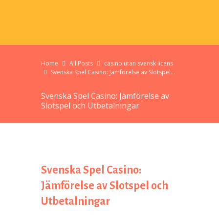
Home
All Posts
casino utan svensk licens
Svenska Spel Casino: Jämförelse av Slotspel...
Svenska Spel Casino: Jämförelse av
Slotspel och Utbetalningar
Svenska Spel Casino:
Jämförelse av Slotspel och
Utbetalningar