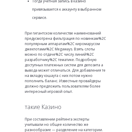
Тогда учетная запись в казино
привязывается к аккаунту в выбранном
сервисе.
При гигантском количестве наименований
предусмотрена фильтрация по новинкам%2C
популярным аппаратам%2C киромарусом
джекпотами%2C Megaways. Взять слоты
можно по отдаче%2C числу линий%2C
разработчику%2C тематике. Подробную
доступных платежных систем для депозита а
вывода может отличаться. Для добавления те
на вкладку кэшаута с них потом нужно
пополнить баланс. Известные провайдеры
должно предложить пользователям более
интересный игровой опыт.
такие Казино
При составлении рейтинга эксперты
учитывали но общее количество же
разнообразие — разделение на категории.