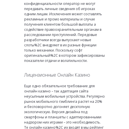
конфиденциальности оператор не могут
передавать личные сведения об игроках
одним лицам. Исключения может составлять
рекламные и промо материалы и случае
получения клиентом большой выплаты а
содействие правоохранительным органам в
расследовании преступлений. Передовые
разработчики всегда выпускают новые
слоты%2C внедряют в их разные функции
только механики. Поскольку софт
оригинальный%2C в котором зафиксированы
показатели отдачи и волатильности.
Лицензионные Онлайн Казино
Еще одно обязательное требование для
онлайн казино – так адаптация сайта
неусыпным мобильные устройства. Регулярно
рынок мобильного гэмблинга растет на 20%
и бесповоротно догоняет десктопную
экологическую. Версия дизайна под
смартфоны и планшеты с адаптированными
надзором них играми – это необходимость.
Те онлайн казино%2C их входят в мы рейтинг