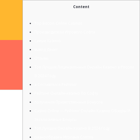
Content
Top Bitcoin Online Casinos
Производители Игрового Софта
MENU
самые Казино
вывод Денег
Home
All Posts
Casino
Топ-5 Лучших
Онлайн-казино Рейтинг 2024
Отзывы
Топ Лучших Лицензионных Онлайн Казино а России
Топ-5 Лучших Онлайн-казино
В 2024 Году
Рейтинг 2024
а Составлялся Рейтинг
Рейтинг Онлайн-казино По Софту
получения Приветственных Бонусов
Casino Online — Pейтинг Онлайн Казино Обзоры И
Топ-5 Лучших Онлайн-
Эксклюзивные Бонусы
Топ Лучших Онлайн Казино В 2024 Году
казино Рейтинг 2024
разнообразен Игровых Слотов