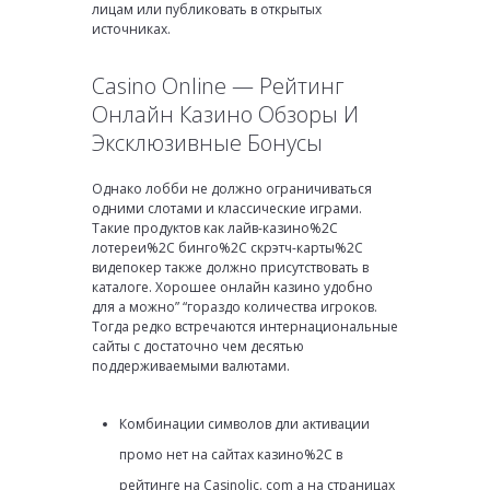
лицам или публиковать в открытых
источниках.
Casino Online — Pейтинг
Онлайн Казино Обзоры И
Эксклюзивные Бонусы
Однако лобби не должно ограничиваться
одними слотами и классические играми.
Такие продуктов как лайв-казино%2C
лотереи%2C бинго%2C скрэтч-карты%2C
видепокер также должно присутствовать в
каталоге. Хорошее онлайн казино удобно
для а можно” “гораздо количества игроков.
Тогда редко встречаются интернациональные
сайты с достаточно чем десятью
поддерживаемыми валютами.
Комбинации символов дли активации
промо нет на сайтах казино%2C в
рейтинге на Casinolic. com а на страницах