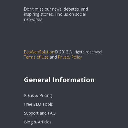
Don’t miss our news, debates, and
inspiring stories. Find us on social
networks!
EcoWebSolution
© 2013 All rights reserved.
Terms of Use
and
Privacy Policy
General Information
Plans & Pricing
Free SEO Tools
Support and FAQ
Blog & Articles