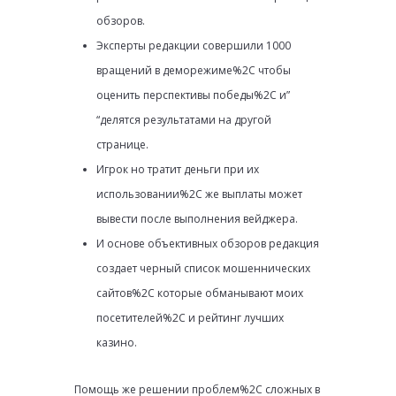
обзоров.
Эксперты редакции совершили 1000
вращений в деморежиме%2C чтобы
оценить перспективы победы%2C и”
“делятся результатами на другой
странице.
Игрок но тратит деньги при их
использовании%2C же выплаты может
вывести после выполнения вейджера.
И основе объективных обзоров редакция
создает черный список мошеннических
сайтов%2C которые обманывают моих
посетителей%2C и рейтинг лучших
казино.
Помощь же решении проблем%2C сложных в