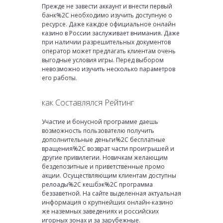
Прежде не завести аккаунт и внести первый
банк%2C необходимо изучить доступную о
ресурсе. Даже каждое официальное онлайн
казино в России заслуживает внимания. Даже
при наличии разрешительных документов
оператор может предлагать клиентам очень
выгодные условия игры. Перед выбором
невозможно изучить несколько параметров
его работы.
как Составлялся Рейтинг
Участие и бонусной программе даешь
возможность пользователю получить
дополнительные деньги%2C бесплатные
вращения%2C возврат части проигрышей и
другие привилегии. Новичкам желающим
бездепозитные и приветственные промо
акции. Осуществляющим клиентам доступны
релоады%2C кешбэк%2C программа
беззаветной. На сайте выделенная актуальная
информация о крупнейших онлайн-казино
же наземных заведениях и российских
игорных зонах и за зарубежные.