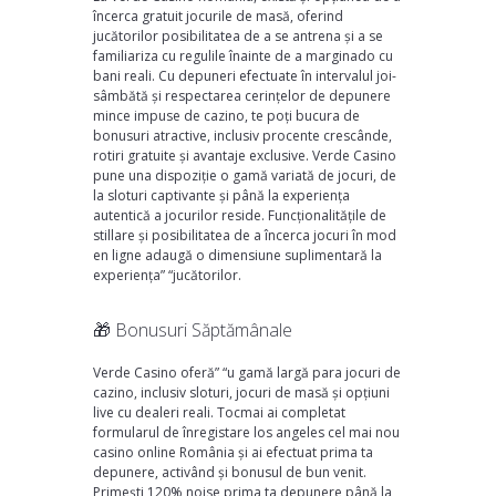
încerca gratuit jocurile de masă, oferind
jucătorilor posibilitatea de a se antrena și a se
familiariza cu regulile înainte de a marginado cu
bani reali. Cu depuneri efectuate în intervalul joi-
sâmbătă și respectarea cerințelor de depunere
mince impuse de cazino, te poți bucura de
bonusuri atractive, inclusiv procente crescânde,
rotiri gratuite și avantaje exclusive. Verde Casino
pune una dispoziție o gamă variată de jocuri, de
la sloturi captivante și până la experiența
autentică a jocurilor reside. Funcționalitățile de
stillare și posibilitatea de a încerca jocuri în mod
en ligne adaugă o dimensiune suplimentară la
experiența” “jucătorilor.
🎁 Bonusuri Săptămânale
Verde Casino oferă” “u gamă largă para jocuri de
cazino, inclusiv sloturi, jocuri de masă și opțiuni
live cu dealeri reali. Tocmai ai completat
formularul de înregistare los angeles cel mai nou
casino online România și ai efectuat prima ta
depunere, activând și bonusul de bun venit.
Primești 120% noise prima ta depunere până la