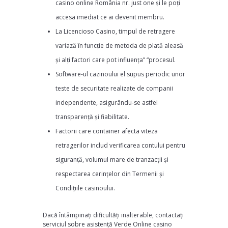
casino online România nr. just one și le poți
accesa imediat ce ai devenit membru.
La Licencioso Casino, timpul de retragere
variază în funcție de metoda de plată aleasă
și alți factori care pot influența” “procesul.
Software-ul cazinoului el supus periodic unor
teste de securitate realizate de companii
independente, asigurându-se astfel
transparență și fiabilitate.
Factorii care container afecta viteza
retragerilor includ verificarea contului pentru
siguranță, volumul mare de tranzacții și
respectarea cerințelor din Termenii și
Condițiile casinoului.
Dacă întâmpinați dificultăți inalterable, contactați
serviciul sobre asistență Verde Online casino