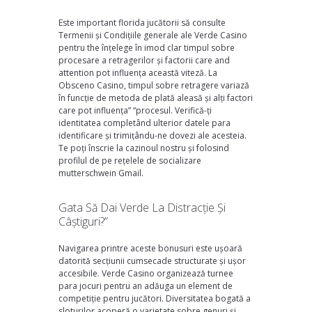
Este important florida jucătorii să consulte
Termenii și Condițiile generale ale Verde Casino
pentru the înțelege în imod clar timpul sobre
procesare a retragerilor și factorii care and
attention pot influența această viteză. La
Obsceno Casino, timpul sobre retragere variază
în funcție de metoda de plată aleasă și alți factori
care pot influența” “procesul. Verifică-ți
identitatea completând ulterior datele para
identificare și trimițându-ne dovezi ale acesteia.
Te poți înscrie la cazinoul nostru și folosind
profilul de pe rețelele de socializare
mutterschwein Gmail.
Gata Să Dai Verde La Distracție Și
Câștiguri?”
Navigarea printre aceste bonusuri este ușoară
datorită secțiunii cumsecade structurate și ușor
accesibile. Verde Casino organizează turnee
para jocuri pentru an adăuga un element de
competiție pentru jucători. Diversitatea bogată a
sloturilor acoperă o varietate sobre genuri și