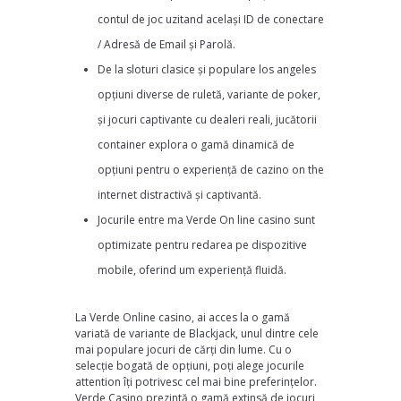
contul de joc uzitand același ID de conectare
/ Adresă de Email și Parolă.
De la sloturi clasice și populare los angeles
opțiuni diverse de ruletă, variante de poker,
și jocuri captivante cu dealeri reali, jucătorii
container explora o gamă dinamică de
opțiuni pentru o experiență de cazino on the
internet distractivă și captivantă.
Jocurile entre ma Verde On line casino sunt
optimizate pentru redarea pe dispozitive
mobile, oferind um experiență fluidă.
La Verde Online casino, ai acces la o gamă
variată de variante de Blackjack, unul dintre cele
mai populare jocuri de cărți din lume. Cu o
selecție bogată de opțiuni, poți alege jocurile
attention îți potrivesc cel mai bine preferințelor.
Verde Casino prezintă o gamă extinsă de jocuri,