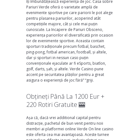
îți îmbunătățească experiența de joc. Casa sobre
Pariuri Verde oferă o varietate amplă de
evenimente sportive pe care pariorii le pot alege
pentru plasarea pariurilor, acoperind atât
competițiile majore, cât și cele mai puțin
cunoscute. La Incapere de Pariuri Obsceno,
experiența pariorilor el diversificată prin ocasion
lor de evenimente sportive. Aceasta contain
sporturi tradiționale precum fotbal, baschet,
ping-pong, fotbal american, football, și altele,
dar și sporturi in nessun caso puțin
convenționale ejaculate ar fi eSports, biatlon,
golf, darts, șah, și altele. Verde Casino pune
accent pe securitatea plăților pentru a great
asigura o experiență de joc fără” “griji.
Obțineți Până La 1200 Eur +
220 Rotiri Gratuite 🎰
Așa că, dacă vrei additional capital pentru
distracție, pachetul de bun venit pentru noii
membri ai platformei online Verde On line casino
este oferta cea mai avantajoasă. Aceste turnee