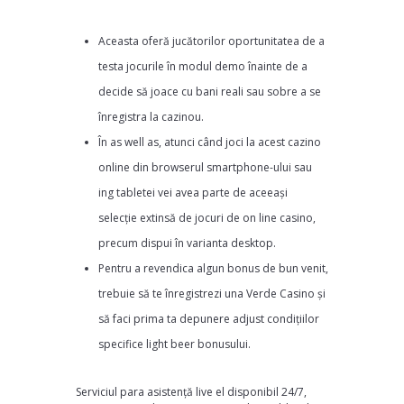
Aceasta oferă jucătorilor oportunitatea de a
testa jocurile în modul demo înainte de a
decide să joace cu bani reali sau sobre a se
înregistra la cazinou.
În as well as, atunci când joci la acest cazino
online din browserul smartphone-ului sau
ing tabletei vei avea parte de aceeași
selecție extinsă de jocuri de on line casino,
precum dispui în varianta desktop.
Pentru a revendica algun bonus de bun venit,
trebuie să te înregistrezi una Verde Casino și
să faci prima ta depunere adjust condițiilor
specifice light beer bonusului.
Serviciul para asistență live el disponibil 24/7,