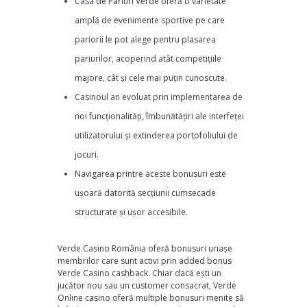
Casa de Pariuri Verde oferă o varietate
amplă de evenimente sportive pe care
pariorii le pot alege pentru plasarea
pariurilor, acoperind atât competițiile
majore, cât și cele mai puțin cunoscute.
Casinoul an evoluat prin implementarea de
noi funcționalități, îmbunătățiri ale interfeței
utilizatorului și extinderea portofoliului de
jocuri.
Navigarea printre aceste bonusuri este
ușoară datorită secțiunii cumsecade
structurate și ușor accesibile.
Verde Casino România oferă bonusuri uriașe
membrilor care sunt activi prin added bonus
Verde Casino cashback. Chiar dacă ești un
jucător nou sau un customer consacrat, Verde
Online casino oferă multiple bonusuri menite să