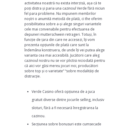
activitatea noastră nu exista interzisă, așa că te
poți distra și paria una cazinoul Verde fără niciun
fel para probleme. Nu impunem membrilor
noștri o anumită metodă de plată, ci the oferim
posibilitatea sobre a-și alege singuri variantele
cele mai convenabile pentru efectuarea de
depuneri mutterschwein retrageri. Totuși, în
funcție de țara din care ne accesezi, îți vom
prezenta opțiunile de plată care sunt la
îndemâna konstruera, de unde îți vei putea alege
varianta cea mai accesibilă. Jucătorii care aleg
cazinoul nostru nu se vor plictisi niciodată pentru
că aici vor găsi mereu jocuri noi, producători
sobre top și o varietate” “sobre modalități de
distracție.
Verde Casino oferă opțiunea de a juca
gratuit diverse dintre jocurile selling, inclusiv
sloturi, fără a fi necesară înregistrarea la
cazinou.
Secțiunea sobre bonusuri este cumsecade