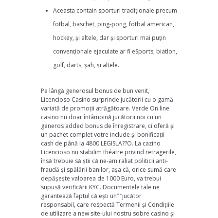
Aceasta contain sporturi tradiționale precum
fotbal, baschet, ping-pong, fotbal american,
hockey, și altele, dar și sporturi mai puțin
convenționale ejaculate ar fi eSports, biatlon,
golf, darts, șah, și altele.
Pe lângă generosul bonus de bun venit,
Licencioso Casino surprinde jucătorii cu o gamă
variată de promoții atrăgătoare. Verde On line
casino nu doar întâmpină jucătorii noi cu un
generos added bonus de înregistrare, ci oferă și
un pachet complet votre include și bonificații
cash de până la 4800 LEGISLA??O. La cazino
Licencioso nu stabilim théatre privind retragerile,
însă trebuie să știi că ne-am raliat politicii anti-
fraudă și spălării banilor, așa că, orice sumă care
depășește valoarea de 1000 Euro, va trebui
supusă verificării KYC. Documentele tale ne
garantează faptul că ești un” “jucător
responsabil, care respectă Termenii și Condițiile
de utilizare a new site-ului nostru sobre casino și