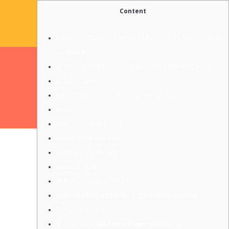
Content
Verde Una Distracție, Verde La Bonusuri Cu Recompense
Uimitoare!
Home
All Posts
verde casino romania
🎉 Altmodische Bonusuri Disponibile La Verde Casino
Verde Casino ️ 1200 Eur + 230 Rotiri Gratuit 202
💻 Live Casino
Gata Să Dai Verde La Distracție Și Câștiguri?”
Verde Casino ️ 1200 Eur + 230 Rotiri
Gratuit 202
Poker
Taxe Una Verde Casino
Bonus Sobre Bun Venit
Verde Casino Pe Mobil
Jocuri Gratuite
Verde Casino ️ 1200 Eur + 230
🎁 Bonusuri Săptămânale
Rotiri Gratuit 202
Obțineți Până La 1200 Eur + 220 Rotiri Gratuite 🎰
Bonus Cashback
Verde Casino ️ 1200 Eur + 230 Rotiri Gratuit 2024
📱 Disponibilitate Pentru Dispozitive Mobile