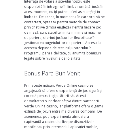
Interfața de volare a site-ului nostru este
disponibilă în întregime în limba română, însă, în
acest moment, nu îți putem oferi asistență și în
limba ta. De aceea, în momentul în care vrei să ne
contactezi, optează pentru metoda de contact
prin chat live (limba engleză). Pentru fiecare joc
de masă, sunt stabilite limite minime și maxime
de pariere, oferind jucătorilor flexibilitate în
gestionarea bugetului lor de pariere. Accesul la
acestea depinde de statutul jucătorului în
Programul para Fidelitate, cu anumite bonusuri
legate sobre nivelurile de loialitate.
Bonus Para Bun Venit
Prin aceste măsuri, Verde Online casino se
angajează să ofere o experiență de joc sigură și
corectă pentru toți jucătorii săi. Acești
dezvoltatori sunt doar câțiva dintre partenerii
Verde Online casino, iar platforma oferă o gamă
extinsă de jocuri entre ma diverse companii. De
asemenea, poți experimenta atmosfera
captivantă a cazinoului live pe dispozitivele
mobile sau prin intermediul aplicației mobile,