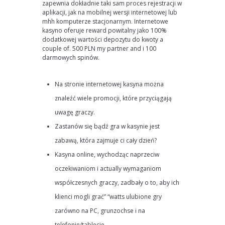
zapewnia dokładnie taki sam proces rejestracji w
aplikacji, jak na mobilnej wersji internetowej lub
mhh komputerze stacjonarnym. Internetowe
kasyno oferuje reward powitalny jako 100%
dodatkowej wartości depozytu do kwoty a
couple of. 500 PLN my partner and i 100
darmowych spinów.
Na stronie internetowej kasyna można
znaleźć wiele promocji, które przyciągają
uwagę graczy.
Zastanów się bądź gra w kasynie jest
zabawą, która zajmuje ci cały dzień?
Kasyna online, wychodząc naprzeciw
oczekiwaniom i actually wymaganiom
współczesnych graczy, zadbały o to, aby ich
klienci mogli grać” “watts ulubione gry
zarówno na PC, grunzochse i na
telefonie/tablecie.