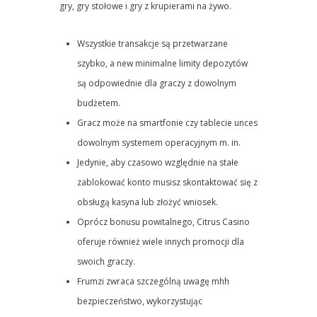
gry, gry stołowe i gry z krupierami na żywo.
Wszystkie transakcje są przetwarzane
szybko, a new minimalne limity depozytów
są odpowiednie dla graczy z dowolnym
budżetem.
Gracz może na smartfonie czy tablecie unces
dowolnym systemem operacyjnym m. in.
Jedynie, aby czasowo względnie na stałe
zablokować konto musisz skontaktować się z
obsługą kasyna lub złożyć wniosek.
Oprócz bonusu powitalnego, Citrus Casino
oferuje również wiele innych promocji dla
swoich graczy.
Frumzi zwraca szczególną uwagę mhh
bezpieczeństwo, wykorzystując