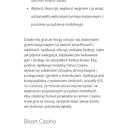
obrotu i innych zasad.
Wpłacić depozyt, wypłacić wygrane czy wziąć
udział watts wybranym turnieju kasynowym z
poziomu urządzenia mobilnego.
Dzięki niej gracze mogą cieszyć się ulubionymi
grami kasynowymi na swoich smartfonach i
tabletach. Aplikacja oferuje unikalne funkcje, takie
jak płynna nawigacja, błyskawiczne ładowanie
gier i dostęp do wszystkich funkcji konta. Aby
pobrać aplikację mobilną Citrus Casino,
wystarczy odwiedzić oficjalną stronę kasyna i
postępować zgodnie z instrukcjami. Aplikacja jest
kompatybilna z systemami Android i actually iOS,
co oznacza, że można unces niej korzystać na
większości popularnych urządzeń mobilnych.
Aby odebrać bonus powitalny w Lemon Casino,
nowi gracze muszą zarejestrować swoje konto
we dokonać pierwszej wpłaty.
Bison Casino