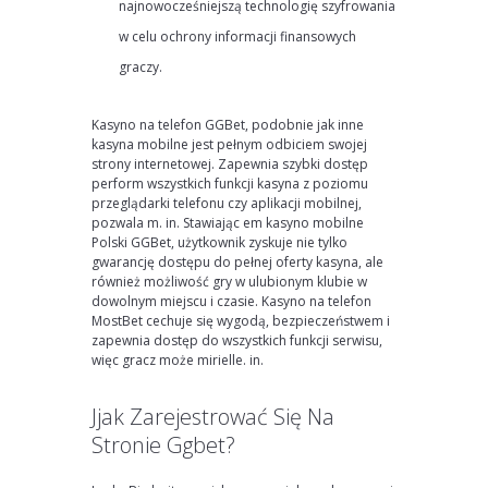
najnowocześniejszą technologię szyfrowania
w celu ochrony informacji finansowych
graczy.
Kasyno na telefon GGBet, podobnie jak inne
kasyna mobilne jest pełnym odbiciem swojej
strony internetowej. Zapewnia szybki dostęp
perform wszystkich funkcji kasyna z poziomu
przeglądarki telefonu czy aplikacji mobilnej,
pozwala m. in. Stawiając em kasyno mobilne
Polski GGBet, użytkownik zyskuje nie tylko
gwarancję dostępu do pełnej oferty kasyna, ale
również możliwość gry w ulubionym klubie w
dowolnym miejscu i czasie. Kasyno na telefon
MostBet cechuje się wygodą, bezpieczeństwem i
zapewnia dostęp do wszystkich funkcji serwisu,
więc gracz może mirielle. in.
Jjak Zarejestrować Się Na
Stronie Ggbet?