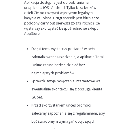
Aplikacja dostępna jest do pobrania na
urządzenia iOS i Android. Tylko kilka kroków
dzieli Cię od rozrywki w jedynym legalnym
kasynie w Polsce. Drugi sposób jest bliźniaczo
podobny carry out pierwszego z tą różnicą, że
wystarczy skorzystać bezpośrednio se sklepu
AppStore.
Dzięki temu wystarczy posiadać w pełni
zaktualizowane urządzenie, a aplikacja Total
Online casino będzie działać bez
najmniejszych problemów.
Sprawdź swoje połączenie internetowe we
ewentualnie skontaktuj się z obsługą klienta
GGbet.
Przed skorzystaniem unces promocji,
zalecamy zapoznanie się z regulaminem, aby
być świadomym wymagań dotyczących