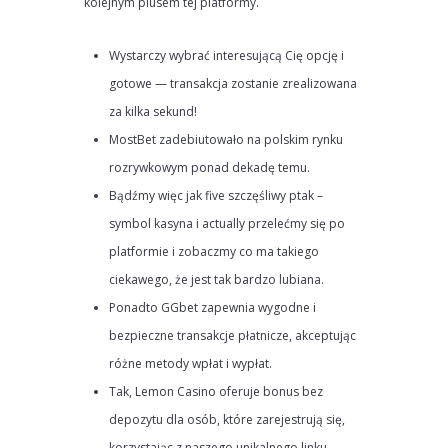
kolejnym plusem tej platformy.
Wystarczy wybrać interesującą Cię opcję i
gotowe — transakcja zostanie zrealizowana
za kilka sekund!
MostBet zadebiutowało na polskim rynku
rozrywkowym ponad dekadę temu.
Bądźmy więc jak five szczęśliwy ptak –
symbol kasyna i actually przelećmy się po
platformie i zobaczmy co ma takiego
ciekawego, że jest tak bardzo lubiana.
Ponadto GGbet zapewnia wygodne i
bezpieczne transakcje płatnicze, akceptując
różne metody wpłat i wypłat.
Tak, Lemon Casino oferuje bonus bez
depozytu dla osób, które zarejestrują się,
korzystając z naszego unikalnego linku.