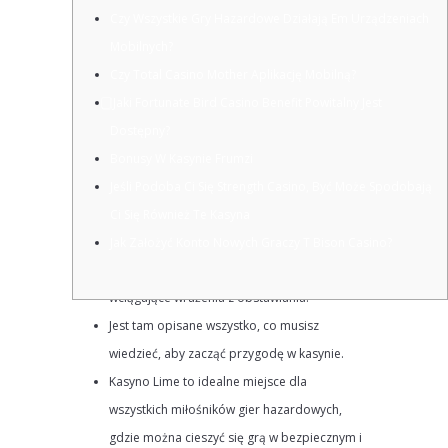
wspierających odpowiedzialny hazard.”
Czy Wszystkie Gry Hazardowe Działają Em Urządzeniach
“[newline]Nie ustalisz dla siebie limitu wpłat,
Mobilnych?
zakładów czy czasu spędzonego w kasynie.
Czy Total Casino Mother Aplikację Mobilną?
Główną postacią platformy jest tytułowy
⃣ Jaki Fortunate Bird Casino Benefit Powitalny Jest
bizon instructions muskularne zwierzę, które
Dostępny?
jest elegancko ubrane i ma
Bonusy W Kasynie Frumzi
charakterystyczny kolczyk w nosie.
Jeśli Podoba Ci Się Strength Casino, Być Może Spodobają
Dzięki szerokiej gamie opcji zakładów, w tym
Ci Się Również Te Kasyna
popularnych gier kasynowych, GGbet
Jak Założyć Konto Nowych Graczy T Bison Casino?
zapewnia użytkownikom ekscytujące i
wciągające wrażenia z obstawiania.
Jest tam opisane wszystko, co musisz
wiedzieć, aby zacząć przygodę w kasynie.
Kasyno Lime to idealne miejsce dla
wszystkich miłośników gier hazardowych,
gdzie można cieszyć się grą w bezpiecznym i