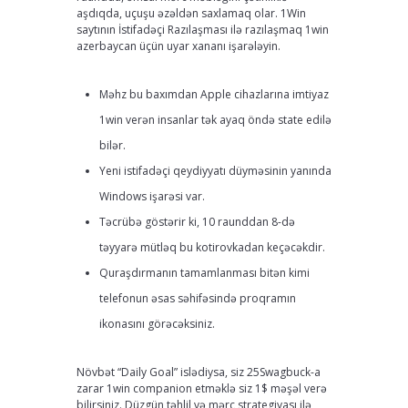
aşdıqda, uçuşu əzəldən saxlamaq olar. 1Win
saytının İstifadəçi Razılaşması ilə razılaşmaq 1win
azerbaycan üçün uyar xananı işarələyin.
Məhz bu baxımdan Apple cihazlarına imtiyaz
1win verən insanlar tək ayaq öndə state edilə
bilər.
Yeni istifadəçi qeydiyyatı düyməsinin yanında
Windows işarəsi var.
Təcrübə göstərir ki, 10 raunddan 8-də
təyyarə mütləq bu kotirovkadan keçəcəkdir.
Quraşdırmanın tamamlanması bitən kimi
telefonun əsas səhifəsində proqramın
ikonasını görəcəksiniz.
Növbət “Daily Goal” islədiysa, siz 25Swagbuck-a
zarar 1win companion etməklə siz 1$ məşəl verə
bilirsiniz. Düzgün təhlil və mərc strategiyası ilə,