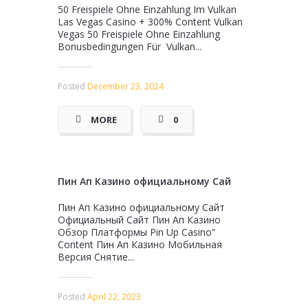
50 Freispiele Ohne Einzahlung Im Vulkan
Las Vegas Casino + 300% Content Vulkan
Vegas 50 Freispiele Ohne Einzahlung
Bonusbedingungen Für Vulkan...
Posted
December 23, 2024
MORE
0
Пин Ап Казино официальному Сай
Пин Ап Казино официальному Сайт
Официальный Сайт Пин Ап Казино
Обзор Платформы Pin Up Casino”
Content Пин Ап Казино Мобильная
Версия Снятие...
Posted
April 22, 2023