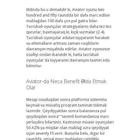
Əslində bu u deməkdir ki, Aviator oyunu two
hundred and fifty raundda bir dəfə mərc edilən
məbləğdən 100 dəfə çox pul gətirə bilər.
Təcrübəli oyunçular strategiyalarını daha tez-tez
qururlar, baxmayaraq ki, kiçik vurmalar (2-4).
Təcrübəli oyunçular adətən təyyarənin hərəkəti
və ehtimalların artması zamanı rəqiblərin
davranışını müşahidə edirlər. Aviator oyununun
özəlliyi ondan ibarətdir ki, hətta təcrübəli
oyunçular da təyyarənin davranışını təxmin edə
bilmirlər.
Aviator-da Necə Benefit Əldə Etmək
Olar
Mesajı oxuduqdan sonra platforma sisteminə
keçmək və müvafiq proqram təminatı tökmək
lazımdır. Qeydiyyatdan sonra balansınıza pul
qoyduqdan sonra” “sevimli komandanıza mərc
yerləşdirə bilərsiniz. Kazinonun müasir oyunçuları
50 AZN-yə miqdar olan məbləğ üzrə qeydiyyat
üçün seventy FS verir. Bununla belə, digər bir
raundda, əmsal mərc məbləğini çətinliklə