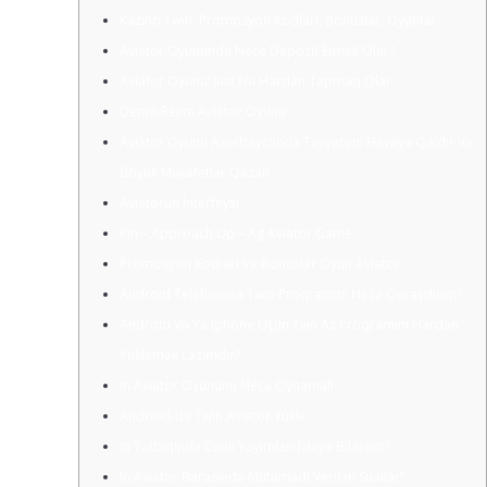
Kazino 1win: Promosyon Kodları, Bonuslar, Oyunlar
1win Aviator Oyunu Oyna:
Aviator Oyununda Necə Depozit Etmək Olar?
Yükle & Giriş
Aviator Oyunu’ Just Nu Hardan Tapmaq Olar
Demo Rejim Aviator Oyunu
Oyunda qeydiyyat prosesi 1Win rəsmi
Aviator Oyunu Azərbaycanda Təyyarəni Havaya Qaldır Və
platformasında qeydiyyatdan keçməklə eynidir.
Bundan sonra mərc edən şəxs öz hesabından
Böyük Mükafatlar Qazan
istifadə etmək və istənilən idman tədbiri üçün
Aviatorun İnterfeysi
sövdələşmələr etmək olar. Bununla belə, bütün
bukmekerlərin belə sadə giriş tələbləri yoxdur.
Pin – Approach Up – Ag Aviator Game
Promosyon Kodları Ve Bonuslar Oyun Aviator
1 Win Aviator handbook mərc funksiyasında
Android Telefonuna 1win Proqramını Necə Quraşdırım?
nəzarət tamamilə sizdə olur.
Android Və Ya Iphone Üçün 1vin Az Proqramını Hardan
Bu, əyləncəli oyunları və kazanma şansınızı
Yükləmək Lazımdır?
asanlıqla əldə etmənizi təmin edir.
In Aviator Oyununu Necə Oynamalı
Ekrandakı hədəf havaya qalxmağa başlayan
Android-də 1win Aviator Yukle
kimi Pin Up Aviator hack iphone app ən yeni
In Tətbiqində Canlı Yayımları Izləyə Bilərəm?
proqnoz yaradır.
In Aviator Barəsində Mütəmadi Verilən Suallar”