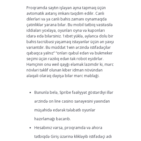
Proqramda saytın işləyən ayna tapmaq üçün
avtomatik axtarış imkanı təqdim edilir. Canlı
dilerləri və ya canlı bahis zamanı oynamaqda
çətinliklər yarana bilər. Bu mobil tətbiq vasitəsilə
iddiaları yoxlaya, oyunları oyna və kuponları
idarə edə bilərsiniz. 1xbet yüklə, əyləncə dolu bir
bahis təcrübəsi yaşamaq istəyənlər üçün ən yaxşı
variantdır. Bu müddət 1win ərzində istifadəçilər
qabaqca yalnız” “onları qəbul edən və bukmeker
seçimi üçün razılıq edən tək robot eşidirlər.
Həmçinin onu weil qayğı eləmək lazımdır ki, mərc
növləri təklif olunan kiber idman növündən
əlaqəli olaraq dəyişə bilər mərc məbləği.
Bununla belə, Spribe fəaliyyət göstərdiyi illər
ərzində on line casino sənayesini yaxından
müşahidə edərək tələbatlı oyunlar
hazırlamağı bacarıb.
Hesabınız varsa, proqramda və ahora
tətbiqdə Giriş üzərinə klikləyib istifadəçi adı