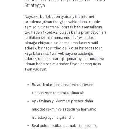
Strategiya
Nəysə ki, bu 1xbet on typically the internet
problemə güvən ilə uyğun vahid daha trouble
aşmışdır. Ən təntənəli obrazli bahis əmsallarını
təklif edən 1xbet AZ, pulsuz bahis promosyonları
ilə itkilərinizi minimuma endirir. 1winə daxil
olmağa ehtiyacınız olan məlumatlarınızı batil
edərək, bir neçə” “dəqiqəlik qısa bir prosesdən
keçə bilərsiniz. 1win veb saytına başlanğıc
edərək, daha təmtəraqlı qumar oyunlarından və
idman bahis seçimlərindən faydalanmaq üçün
1win yükləyin.
Bu addımlardan sonra 1win software
cihazınızdan tamamilə silinəcək.
Apk faylının yüklənməsi prosesi daha
müddət çəkmir və sadədir və hər vahid
istifadəçi üçün əlçatandır.
Real puldan istifadə etmək istəməsəniz,