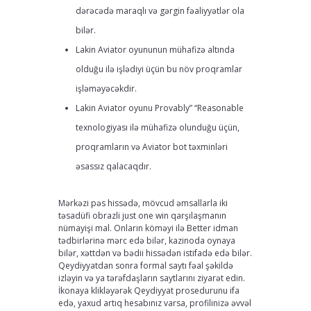
dərəcədə maraqlı və gərgin fəaliyyətlər ola
bilər.
Lakin Aviator oyununun mühafizə altında
olduğu ilə işlədiyi üçün bu növ proqramlar
işləməyəcəkdir.
Lakin Aviator oyunu Provably” “Reasonable
texnologiyası ilə mühafizə olunduğu üçün,
proqramların və Aviator bot təxminləri
əsassız qalacaqdır.
Mərkəzi pəs hissədə, mövcud əmsallarla iki
təsadüfi obrazli just one win qarşılaşmanın
nümayişi mal. Onların köməyi ilə Better idman
tədbirlərinə mərc edə bilər, kazinoda oynaya
bilər, xəttdən və bədii hissədən istifadə edə bilər.
Qeydiyyatdan sonra formal saytı fəal şəkildə
izləyin və ya tərəfdaşların saytlarını ziyarət edin.
İkonaya klikləyərək Qeydiyyat prosedurunu ifa
edə, yaxud artıq hesabınız varsa, profilinizə əvvəl