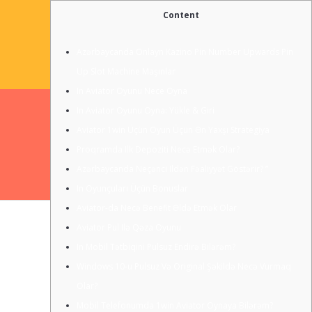
Content
Azərbaycanda Onlayn Kazino Pin Number Upwards Pin
Up Slot Machine Maşınlar
MENU
In Aviator Oyunu Nece Oyna
In Aviator Oyunu Oyna: Yükle & Giri
Home
All Posts
Uncategorized
1win
Aviator Oyunu Oyna: Yükle & Giriş...
Aviator 1win Üçün Oyun Üçün Ən Yaxşı Strategiya
Proqramda Ilk Depoziti Necə Etmək Olar?
1win Aviator Oyunu Oyna: Yükle &
Azərbaycanda Neçənci Ildən Fəaliyyət Göstərir? ”
Giriş Loco’s
In Oyunçuları Üçün Bonuslar
Aviator-da Necə Benefit Əldə Etmək Olar
Aviator Pul Ilə Qəza Oyunu
In Mobil Tətbiqini Pulsuz Endirə Bilərəm?
1win Aviator Oyunu Oyna:
Windows 10-u Pulsuz Və Original Şəkildə Necə Vurmaq
Olar?
Yükle & Giriş Loco’s
Mobil Telefonumda 1win Aviator Oynaya Bilərəm?