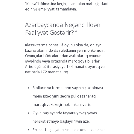
“Kassa” bölməsinə keçin, lazım olan məbləği daxil
edin və əməliyyatı tamamlayın.
Azərbaycanda Neçənci Ildən
Fəaliyyət Göstərir? ”
Klassik terme conseillé oyunu olsa da, onlayn
kazino aləmində də ruletkanın yeri möhkəmdir.
Oyunçular büdcələrindən asılı olaraq oyunun
əvvəlində veya ortasında mərc qoya bilərlər.
Artıq üçüncü iterasiyaya 144 manat qoyuruq və
nəticədə 172 manat alırıq.
Stolların və formatların sayının çox olması
mənə istədiyimi seçim pul qazanaraq
maraqlı vaxt keçirmək imkanı verir.
Oyun başlayanda təyyarə yavaş-yavaş
hərəkət etməyə başlayır 1win aze.
Proses başa çatan kimi telefonunuzun əsas