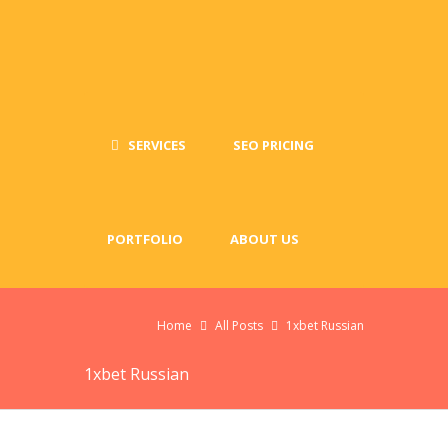
SERVICES
SEO PRICING
PORTFOLIO
ABOUT US
Home
All Posts
1xbet Russian
1xbet Russian