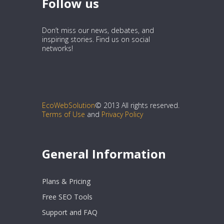
Follow us
Don’t miss our news, debates, and
inspiring stories. Find us on social
networks!
EcoWebSolution
© 2013 All rights reserved.
Terms of Use
and
Privacy Policy
General Information
Plans & Pricing
Free SEO Tools
Support and FAQ