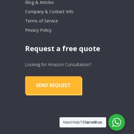
Blog & Articles
Company & Contact Info
Terms of Service
Privacy Policy
Request a free quote
Looking for Amazon Consultation?
SEND REQUEST
Need Help?
Chat with us