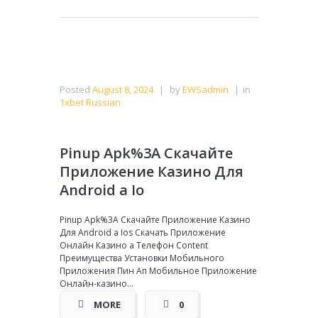
Posted
August 8, 2024
|
by
EWSadmin
|
in
1xbet Russian
Pinup Apk%3A Скачайте
Приложение Казино Для
Android а Io
Pinup Apk%3A Скачайте Приложение Казино
Для Android а Ios Скачать Приложение
Онлайн Казино а Телефон Content
Преимущества Установки Мобильного
Приложения Пин Ап Мобильное Приложение
Онлайн-казино...
MORE
0