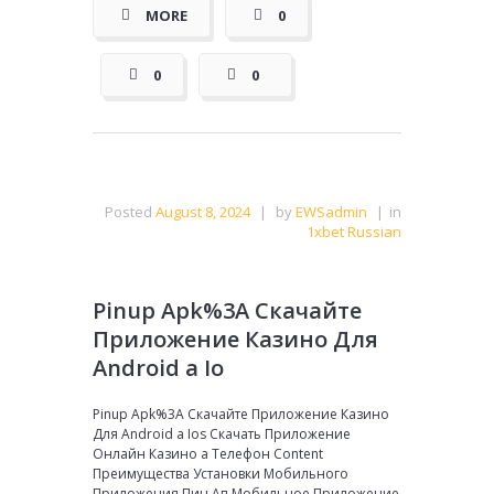
MORE
0
0
0
Posted
August 8, 2024
|
by
EWSadmin
|
in
1xbet Russian
Pinup Apk%3A Скачайте
Приложение Казино Для
Android а Io
Pinup Apk%3A Скачайте Приложение Казино
Для Android а Ios Скачать Приложение
Онлайн Казино а Телефон Content
Преимущества Установки Мобильного
Приложения Пин Ап Мобильное Приложение