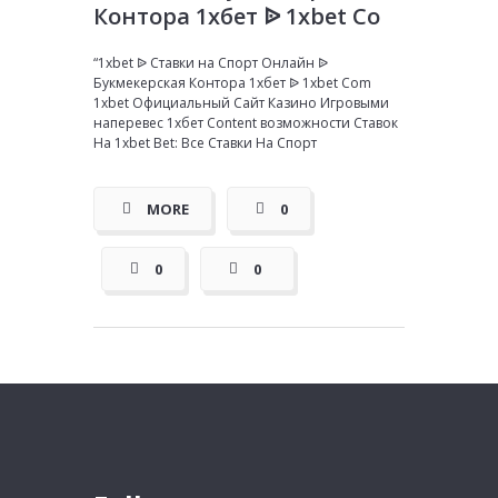
Контора 1хбет ᐉ 1xbet Co
“1xbet ᐉ Ставки на Спорт Онлайн ᐉ
Букмекерская Контора 1хбет ᐉ 1xbet Com
1xbet Официальный Сайт Казино Игровыми
наперевес 1хбет Content возможности Ставок
На 1xbet Bet: Все Ставки На Спорт
MORE
0
0
0