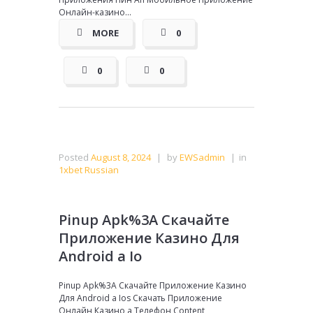
Онлайн-казино...
MORE
0
0
0
Posted
August 8, 2024
|
by
EWSadmin
|
in
1xbet Russian
Pinup Apk%3A Скачайте
Приложение Казино Для
Android а Io
Pinup Apk%3A Скачайте Приложение Казино
Для Android а Ios Скачать Приложение
Онлайн Казино а Телефон Content