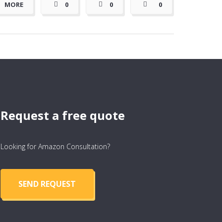
MORE
0
0
0
Request a free quote
Looking for Amazon Consultation?
SEND REQUEST