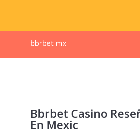
bbrbet mx
Bbrbet Casino Rese
En Mexic