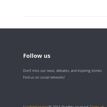
Follow us
Don’t miss our news, debates, and inspiring stories.
Find us on social networks!
EcoWebSolution
© 2013 All rights reserved.
Terms of