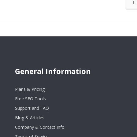
General Information
Plans & Pricing
Free SEO Tools
Support and FAQ
Blog & Articles
Company & Contact Info
Terms of Service