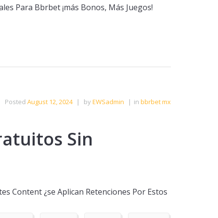
ales Para Bbrbet ¡más Bonos, Más Juegos!
Posted
August 12, 2024
|
by
EWSadmin
|
in
bbrbet mx
atuitos Sin
es Content ¿se Aplican Retenciones Por Estos