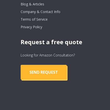
Blog & Articles
Company & Contact Info
Terms of Service
Privacy Policy
Request a free quote
Looking for Amazon Consultation?
SEND REQUEST