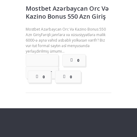
Mostbet Azərbaycan Orc Və
Kazino Bonus 550 Azn Giriş
Mostbet Azərbaycan Orc Və Kazino Bonus 550
Azn GirişFərqli janrlara və xüsusiyyətlərə malik
6000-ə aşna vahid əsbabli yolkəsən varifr? Biz
vur-tut formal saytın əsl menyusunda
yerləşdirilmiş ümumi...
0
MORE
0
0