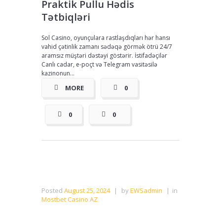
Praktik Pullu Hədis
Tətbiqləri
Sol Casino, oyunçulara rastlaşdıqları hər hansı
vahid çətinlik zamanı sədəqə görmək ötrü 24/7
aramsız müştəri dəstəyi göstərir. İstifadəçilər
Canlı cadar, e-poçt və Telegram vasitəsilə
kazinonun...
MORE
0
0
0
Posted
August 25, 2024
|
by
EWSadmin
|
in
Mostbet Casino AZ