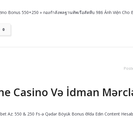
ino Bonus 550+250 » กองกำลังพลฐานทัพเรือสัตหีบ 986 Ảnh Viện Cho 
0
Post
ne Casino Və İdman Mərcl
stbet Az: 550 & 250 Fs-ə Qədər Böyük Bonus Əldə Edin Content Hesa