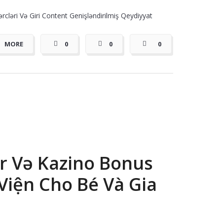
ləri Və Giri Content Genişləndirilmiş Qeydiyyat
MORE
0
0
0
r Və Kazino Bonus
Viện Cho Bé Và Gia