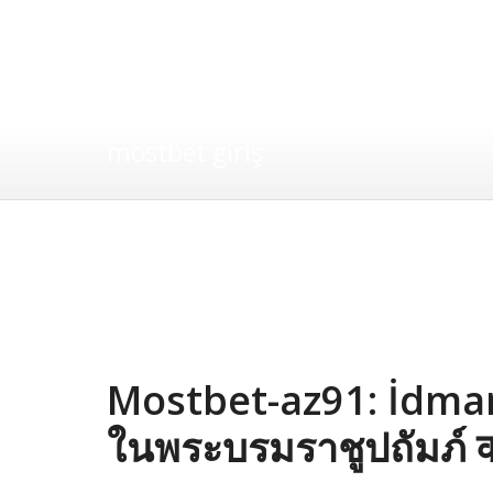
mostbet giriş
Mostbet-az91: İdma
ในพระบรมราชูปถัมภ์ क