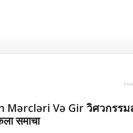
Post
n Mərcləri Və Gir วิศวกร
ला समाचा