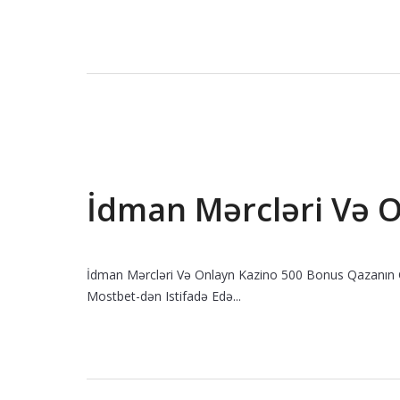
İdman Mərcləri Və 
İdman Mərcləri Və Onlayn Kazino 500 Bonus Qazanın
Mostbet-dən Istifadə Edə...