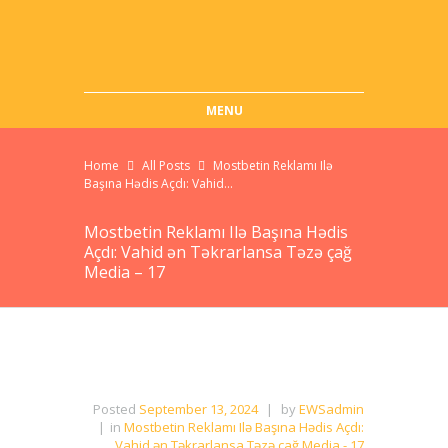
MENU
Home
All Posts
Mostbetin Reklamı Ilə
Başına Hədis Açdı: Vahid...
Mostbetin Reklamı Ilə Başına Hədis
Açdı: Vahid ən Təkrarlansa Təzə çağ
Media – 17
Posted
September 13, 2024
|
by
EWSadmin
|
in
Mostbetin Reklamı Ilə Başına Hədis Açdı:
Vahid ən Təkrarlansa Təzə çağ Media - 17