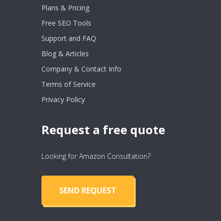
Plans & Pricing
Free SEO Tools
Support and FAQ
Blog & Articles
Company & Contact Info
Terms of Service
Privacy Policy
Request a free quote
Looking for Amazon Consultation?
SEND REQUEST