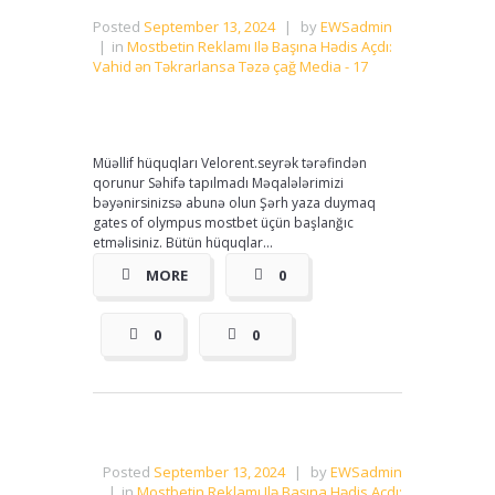
Posted
September 13, 2024
|
by
EWSadmin
|
in
Mostbetin Reklamı Ilə Başına Hədis Açdı:
Vahid ən Təkrarlansa Təzə çağ Media - 17
Müəllif hüquqları Velorent.seyrək tərəfindən
qorunur Səhifə tapılmadı Məqalələrimizi
bəyənirsinizsə abunə olun Şərh yaza duymaq
gates of olympus mostbet üçün başlanğıc
etməlisiniz. Bütün hüquqlar...
MORE
0
0
0
Posted
September 13, 2024
|
by
EWSadmin
|
in
Mostbetin Reklamı Ilə Başına Hədis Açdı: