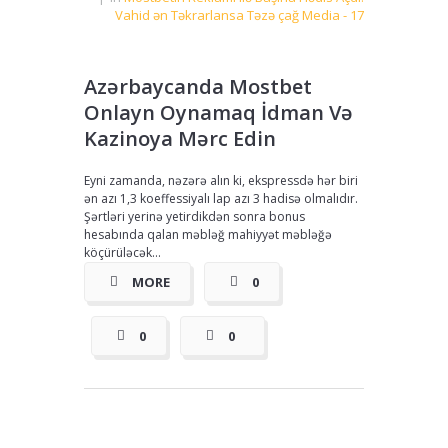
Vahid ən Təkrarlansa Təzə çağ Media - 17
Azərbaycanda Mostbet
Onlayn Oynamaq İdman Və
Kazinoya Mərc Edin
Eyni zamanda, nəzərə alın ki, ekspressdə hər biri
ən azı 1,3 koeffessiyalı lap azı 3 hadisə olmalıdır.
Şərtləri yerinə yetirdikdən sonra bonus
hesabında qalan məbləğ mahiyyət məbləğə
köçürüləcək...
MORE
0
0
0