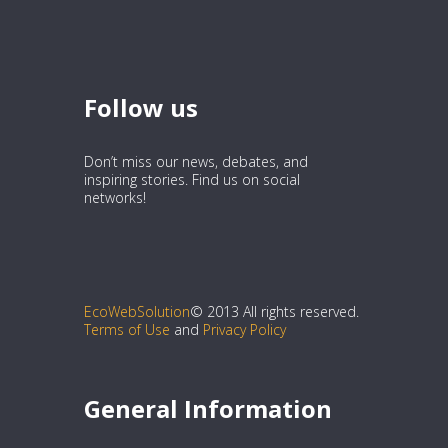
Follow us
Don’t miss our news, debates, and
inspiring stories. Find us on social
networks!
EcoWebSolution
© 2013 All rights reserved.
Terms of Use
and
Privacy Policy
General Information