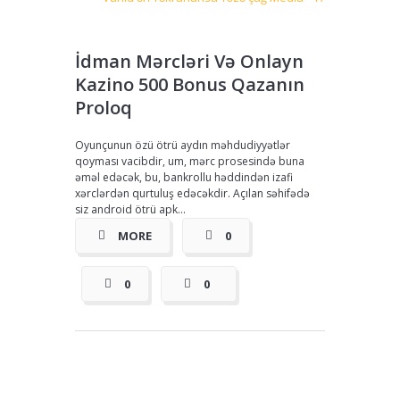
İdman Mərcləri Və Onlayn
Kazino 500 Bonus Qazanın
Proloq
Oyunçunun özü ötrü aydın məhdudiyyətlər
qoyması vacibdir, um, mərc prosesində buna
əməl edəcək, bu, bankrollu həddindən izafi
xərclərdən qurtuluş edəcəkdir. Açılan səhifədə
siz android ötrü apk...
MORE
0
0
0