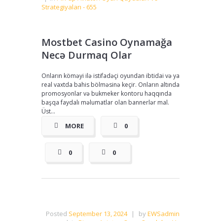
Strategiyaları - 655
Mostbet Casino Oynamağa
Necə Durmaq Olar
Onların köməyi ilə istifadəçi oyundan ibtidai və ya
real vaxtda bahis bölməsinə keçir. Onların altında
promosyonlar və bukmeker kontoru haqqında
başqa faydalı məlumatlar olan bannerlər mal.
Üst...
MORE
0
0
0
Posted
September 13, 2024
|
by
EWSadmin