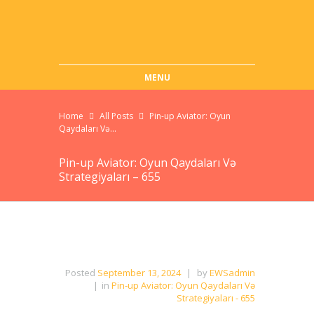
MENU
Home
All Posts
Pin-up Aviator: Oyun
Qaydaları Və...
Pin-up Aviator: Oyun Qaydaları Və
Strategiyaları – 655
Posted
September 13, 2024
|
by
EWSadmin
|
in
Pin-up Aviator: Oyun Qaydaları Və
Strategiyaları - 655