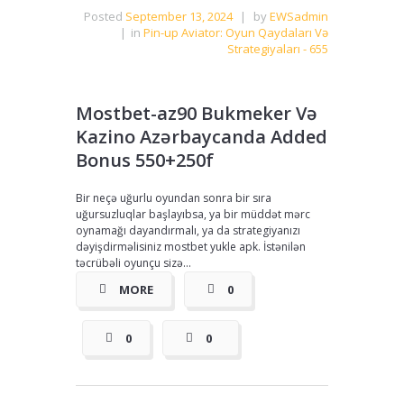
Posted
September 13, 2024
|
by
EWSadmin
|
in
Pin-up Aviator: Oyun Qaydaları Və
Strategiyaları - 655
Mostbet-az90 Bukmeker Və
Kazino Azərbaycanda Added
Bonus 550+250f
Bir neçə uğurlu oyundan sonra bir sıra
uğursuzluqlar başlayıbsa, ya bir müddət mərc
oynamağı dayandırmalı, ya da strategiyanızı
dəyişdirməlisiniz mostbet yukle apk. İstənilən
təcrübəli oyunçu sizə...
MORE
0
0
0