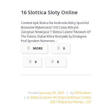
16 Slottica Sloty Online
Content Apk Slotica Na Androida Który Spośród
Bonusów Wybierzesz? Od Czasu Których
Zaczynać Nowicjusz T Slotica Casino? Museum Of
The Future, Dubai Które Rozrywki Są Dostępne
Pod Spodem Numerem...
MORE
0
0
0
Posted
January 25, 2025
|
by
EWSadmin
|
in
Slottica Casino No Deposit Bonus Codes
2021 Wsparcie Klienta - 237