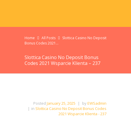
Home
All Posts
Slottica Casino No Deposit
Bonus Codes 2021...
Slottica Casino No Deposit Bonus
Codes 2021 Wsparcie Klienta – 237
Posted
January 25, 2025
|
by
EWSadmin
|
in
Slottica Casino No Deposit Bonus Codes
2021 Wsparcie Klienta - 237