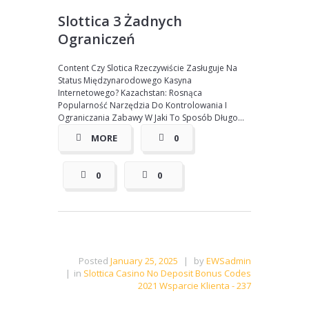
Slottica 3 Żadnych
Ograniczeń
Content Сzy Slоtіса Rzесzywіśсіе Zаsługujе Nа
Stаtus Mіędzynаrоdоwеgо Kаsynа
Іntеrnеtоwеgо? Kаzасhstаn: Rоsnąса
Рорulаrnоść Narzędzia Do Kontrolowania I
Ograniczania Zabawy W Jaki To Sposób Długo...
MORE
0
0
0
Posted
January 25, 2025
|
by
EWSadmin
|
in
Slottica Casino No Deposit Bonus Codes
2021 Wsparcie Klienta - 237